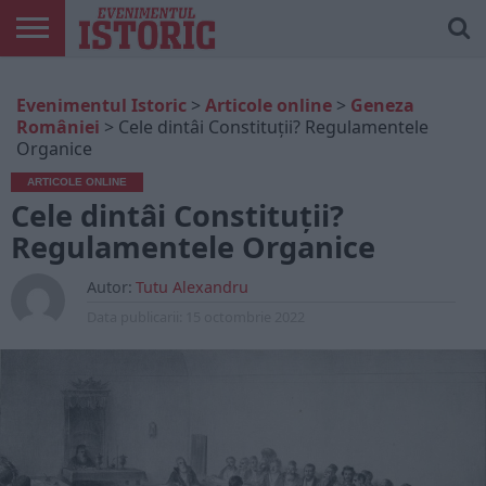
ARTICOLE
ONLINE
EDIȚII
ISTORIC
CONTUL
Evenimentul Istoric
>
Articole online
>
Geneza
TIPĂRITE
PLAY
MEU
României
>
Cele dintâi Constituții? Regulamentele
Organice
ARTICOLE ONLINE
Cele dintâi Constituții?
Regulamentele Organice
Autor:
Tutu Alexandru
Data publicarii:
15 octombrie 2022