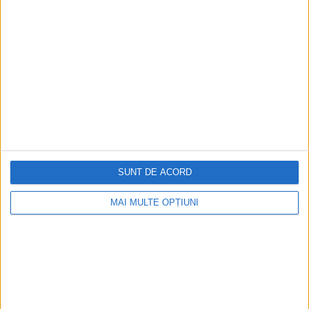
Figuri istorice celebre în sloturile online:
De la Cleopatra până la Iulius Cezar și
Napoleon Bonaparte
Aprilie 2026
SUNT DE ACORD
MAI MULTE OPȚIUNI