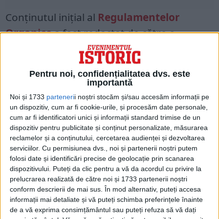
Conținutul inițial al
Regulamentelor
Organice
a fost redactat de către o
comisie formată din 8 mari boieri, 4
munteni și 4 moldoveni. Comisia de
Pentru noi, confidențialitatea dvs. este
redactare a fost pusă sub conducerea
importantă
consulului Minciaky, iar textul a fost
Noi și 1733
parteneri
i noștri stocăm și/sau accesăm informații pe
un dispozitiv, cum ar fi cookie-urile, și procesăm date personale,
puternic influențat de intervențiile
cum ar fi identificatori unici și informații standard trimise de un
consulilor ruși de la București și Iași,
dispozitiv pentru publicitate și conținut personalizate, măsurarea
reclamelor și a conținutului, cercetarea audienței și dezvoltarea
neținându-se cont adesea de părerile
serviciilor.
Cu permisiunea dvs., noi și partenerii noștri putem
boierilor. Proiectul a fost supus
folosi date și identificări precise de geolocație prin scanarea
dispozitivului. Puteți da clic pentru a vă da acordul cu privire la
dezbaterilor în cadrul Obșteștilor Adunări
prelucrarea realizată de către noi și 1733 partenerii noștri
Extraordinare din București și Iași, intrând
conform descrierii de mai sus. În mod alternativ, puteți accesa
informații mai detaliate și vă puteți schimba preferințele înainte
în vigoare la 1/13 iulie 1831 în Țara
de a vă exprima consimțământul sau puteți refuza să vă dați