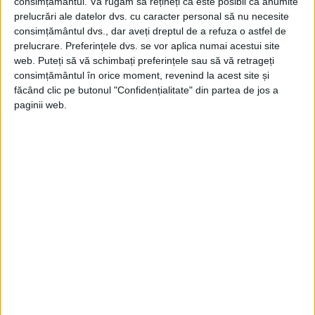
Românească și la 1/13 ianuarie în Moldova,
consimțământul.
Vă rugăm să rețineți că este posibil ca anumite
prelucrări ale datelor dvs. cu caracter personal să nu necesite
Kiseleff trecând direct la aplicarea lor, fără
consimțământul dvs., dar aveți dreptul de a refuza o astfel de
a mai aștepta aprobarea sultanului.
prelucrare. Preferințele dvs. se vor aplica numai acestui site
web. Puteți să vă schimbați preferințele sau să vă retrageți
Aplicarea nu a însemnat și respectarea lor.
consimțământul în orice moment, revenind la acest site și
Mai mult decât atât, în vremea ocupațiilor
făcând clic pe butonul "Confidențialitate" din partea de jos a
paginii web.
Regulamentele nu a funcționat defel.9