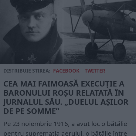
DISTRIBUIE ȘTIREA:
FACEBOOK
|
TWITTER
CEA MAI FAIMOASĂ EXECUȚIE A
BARONULUI ROȘU RELATATĂ ÎN
JURNALUL SĂU. „DUELUL AȘILOR
DE PE SOMME”
Pe 23 noiembrie 1916, a avut loc o bătălie
pentru supremația aerului, o bătălie între