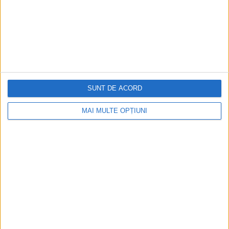
SUNT DE ACORD
MAI MULTE OPȚIUNI
Din ultima ediție ...
Regina României
Carol al II-lea și acțiunile sale care au ruinat
România Mare
Afaceri oneroase care au marcat România
modernă: Strousberg și Hallier