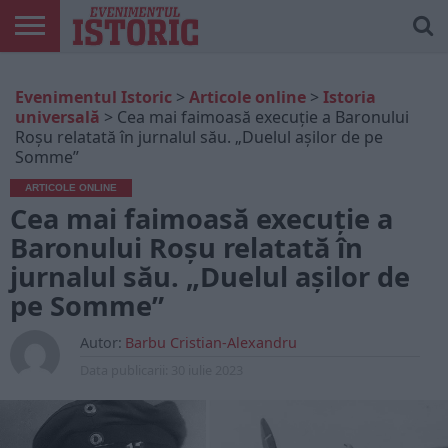
ARTICOLE
ONLINE
EDIȚII
ISTORIC
CONTUL
Evenimentul Istoric
>
Articole online
>
Istoria
TIPĂRITE
PLAY
MEU
universală
>
Cea mai faimoasă execuție a Baronului
Roșu relatată în jurnalul său. „Duelul așilor de pe
Somme”
ARTICOLE ONLINE
Cea mai faimoasă execuție a
Baronului Roșu relatată în
jurnalul său. „Duelul așilor de
pe Somme”
Autor:
Barbu Cristian-Alexandru
Data publicarii:
30 iulie 2023