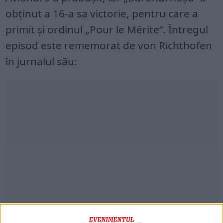
obținut a 16-a sa victorie, pentru care a
primit și ordinul „Pour le Mérite”. Întregul
episod este rememorat de von Richthofen
în jurnalul său:
„Am fost extrem de mândru când am