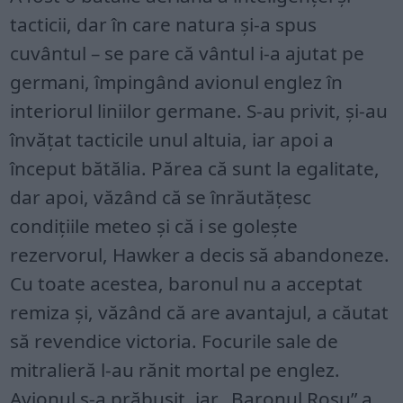
tacticii, dar în care natura și-a spus
cuvântul – se pare că vântul i-a ajutat pe
germani, împingând avionul englez în
interiorul liniilor germane. S-au privit, și-au
învățat tacticile unul altuia, iar apoi a
început bătălia. Părea că sunt la egalitate,
dar apoi, văzând că se înrăutățesc
condițiile meteo și că i se golește
rezervorul, Hawker a decis să abandoneze.
Cu toate acestea, baronul nu a acceptat
remiza și, văzând că are avantajul, a căutat
să revendice victoria. Focurile sale de
mitralieră l-au rănit mortal pe englez.
Avionul s-a prăbușit, iar „Baronul Roșu” a