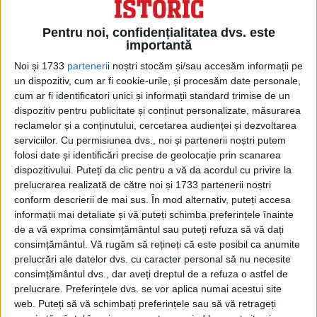
fost informat că aviatorul pe care îl
doborâsem pe 23 noiembrie 1916 era
Pentru noi, confidențialitatea dvs. este
englezul Immelmann. Având în vedere
importantă
caracterul luptei noastre, mi-a fost clar
Noi și 1733
parteneri
i noștri stocăm și/sau accesăm informații pe
că am abordat un campion al zborului.
un dispozitiv, cum ar fi cookie-urile, și procesăm date personale,
cum ar fi identificatori unici și informații standard trimise de un
Într-o zi, când am ieșit la vânătoare de
dispozitiv pentru publicitate și conținut personalizate, măsurarea
inamici, am observat trei englezi care,
reclamelor și a conținutului, cercetarea audienței și dezvoltarea
serviciilor.
Cu permisiunea dvs., noi și partenerii noștri putem
aparent, aveau și ei același obiectiv. Am
folosi date și identificări precise de geolocație prin scanarea
remarcat că mă invitau politicos și, cum
dispozitivului. Puteți da clic pentru a vă da acordul cu privire la
mă furnica dorința de luptă, nu am vrut
prelucrarea realizată de către noi și 1733 partenerii noștri
conform descrierii de mai sus. În mod alternativ, puteți accesa
să-i dezamăgesc.
informații mai detaliate și vă puteți schimba preferințele înainte
de a vă exprima consimțământul sau puteți refuza să vă dați
Zburam la o altitudine mai mică. În
consimțământul.
Vă rugăm să rețineți că este posibil ca anumite
consecință, a trebuit să aștept până
prelucrări ale datelor dvs. cu caracter personal să nu necesite
când unul dintre prietenii mei englezi a
consimțământul dvs., dar aveți dreptul de a refuza o astfel de
prelucrare. Preferințele dvs. se vor aplica numai acestui site
încercat să mă atace. După puțin timp,
web. Puteți să vă schimbați preferințele sau să vă retrageți
unul dintre cei trei a venit și a încercat să