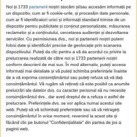
alarmă.
Noi și 1733
parteneri
i noștri stocăm și/sau accesăm informații pe
un dispozitiv, cum ar fi cookie-urile, și procesăm date personale,
cum ar fi identificatori unici și informații standard trimise de un
dispozitiv pentru publicitate și conținut personalizate, măsurarea
reclamelor și a conținutului, cercetarea audienței și dezvoltarea
serviciilor.
Cu permisiunea dvs., noi și partenerii noștri putem
folosi date și identificări precise de geolocație prin scanarea
dispozitivului. Puteți da clic pentru a vă da acordul cu privire la
prelucrarea realizată de către noi și 1733 partenerii noștri
conform descrierii de mai sus. În mod alternativ, puteți accesa
informații mai detaliate și vă puteți schimba preferințele înainte
de a vă exprima consimțământul sau puteți refuza să vă dați
consimțământul.
Vă rugăm să rețineți că este posibil ca anumite
prelucrări ale datelor dvs. cu caracter personal să nu necesite
O PUBLICAȚIE GERMANĂ DIN 1916 A
consimțământul dvs., dar aveți dreptul de a refuza o astfel de
prelucrare. Preferințele dvs. se vor aplica numai acestui site
ESTIMAT CĂ 600 DE CÂINI AU SALVAT
web. Puteți să vă schimbați preferințele sau să vă retrageți
PESTE 3.000 DE VIEȚI ÎN RĂZBOI
consimțământul în orice moment, revenind la acest site și
făcând clic pe butonul "Confidențialitate" din partea de jos a
„Erau mai puțini câini în tranșee, dar
paginii web.
aceștia au îndeplinit roluri mai variate