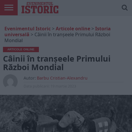
ARTICOLE
ONLINE
EDIȚII
ISTORIC
CONTUL
Evenimentul Istoric
>
Articole online
>
Istoria
TIPĂRITE
PLAY
MEU
universală
>
Câinii în tranșeele Primului Război
Mondial
ARTICOLE ONLINE
Câinii în tranșeele Primului
Război Mondial
Autor:
Barbu Cristian-Alexandru
Data publicarii:
19 martie 2023