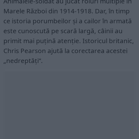
Animalele-soldat au jucat roluri multiple în
Marele Război din 1914-1918. Dar, în timp
ce istoria porumbeilor și a cailor în armată
este cunoscută pe scară largă, câinii au
primit mai puțină atenție. Istoricul britanic,
Chris Pearson ajută la corectarea acestei
„nedreptăți”.