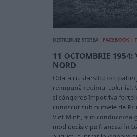
DISTRIBUIE ȘTIREA:
FACEBOOK
|
11 OCTOMBRIE 1954:
NORD
Odată cu sfârșitul ocupației 
reimpună regimul colonial. V
și sângeros împotriva forțel
cunoscut sub numele de Prim
Viet Minh, sub conducerea g
mod decisiv pe francezi în b
august, a intrat în vigoare a