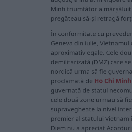
Minh triumfător a mărșăluit 
pregăteau să-și retragă forț
În conformitate cu preveder
Geneva din iulie, Vietnamul 
aproximativ egale. Cele dou
demilitarizată (DMZ) care se
nordică urma să fie guvern
proclamată de
Ho Chi Minh
guvernată de statul necomu
cele două zone urmau să fie
supravegheate la nivel inte
premier al statului Vietnam î
Diem nu a apreciat Acorduril