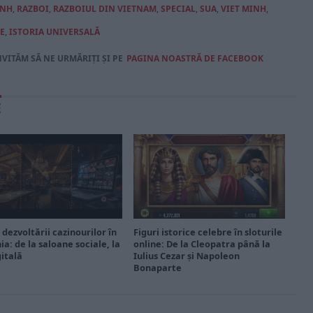
INH
,
RAZBOI
,
RAZBOIUL DIN VIETNAM
,
SPECIAL
,
SUA
,
VIET MINH
,
E
,
ISTORIA UNIVERSALĂ
NVITĂM SĂ NE URMĂRIȚI ȘI PE
PAGINA NOASTRĂ DE FACEBOOK
E
 dezvoltării cazinourilor în
Figuri istorice celebre în sloturile
a: de la saloane sociale, la
online: De la Cleopatra până la
gitală
Iulius Cezar și Napoleon
Bonaparte