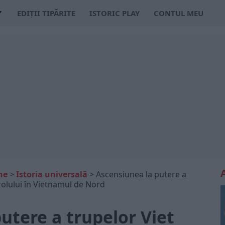
EDIȚII TIPĂRITE
ISTORIC PLAY
CONTUL MEU
ne
>
Istoria universală
>
Ascensiunea la putere a
rolului în Vietnamul de Nord
utere a trupelor Viet