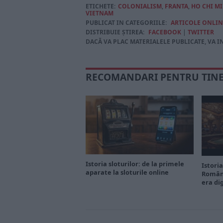
ETICHETE:
COLONIALISM
,
FRANTA
,
HO CHI M
VIETNAM
PUBLICAT IN CATEGORIILE:
ARTICOLE ONLIN
DISTRIBUIE ȘTIREA:
FACEBOOK
|
TWITTER
DACĂ VA PLAC MATERIALELE PUBLICATE, VA I
RECOMANDARI PENTRU TIN
Istoria sloturilor: de la primele
Istoria
aparate la sloturile online
Români
era di