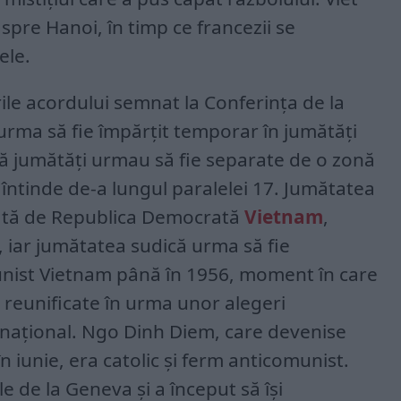
spre Hanoi, în timp ce francezii se
ele.
ile acordului semnat la Conferința de la
urma să fie împărțit temporar în jumătăți
ă jumătăți urmau să fie separate de o zonă
 întinde de-a lungul paralelei 17. Jumătatea
ată de Republica Democrată
Vietnam
,
, iar jumătatea sudică urma să fie
nist Vietnam până în 1956, moment în care
 reunificate în urma unor alegeri
rnațional. Ngo Dinh Diem, care devenise
n iunie, era catolic și ferm anticomunist.
e de la Geneva și a început să își