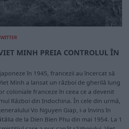
TWITTER
 VIET MINH PREIA CONTROLUL ÎN
japoneze în 1945, francezii au încercat să
iet Minh a lansat un război de gherilă lung
or coloniale franceze în ceea ce a devenit
ul Război din Indochina. În cele din urmă,
eneralului Vo Nguyen Giap, i-a învins în
ătălia de la Dien Bien Phu din mai 1954. La 1
rmistițiul care a pus capăt războiului. Viet