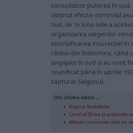
consolideze puterea în sud. 
obținut efectiv controlul as
Sud, iar în luna iulie a acelu
organizarea alegerilor cerut
intensificarea insurecției în 
război din Indochina, când 
angajate în sud și au sosit 
reunificat până în aprilie 
capturat Saigonul.
Din ultima ediție ...
Regina României
Carol al II-lea și acțiunil
Afaceri oneroase care au 