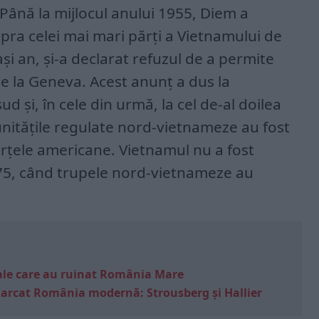
Până la mijlocul anului 1955, Diem a
upra celei mai mari părți a Vietnamului de
iași an, și-a declarat refuzul de a permite
e la Geneva. Acest anunț a dus la
sud și, în cele din urmă, la cel de-al doilea
unitățile regulate nord-vietnameze au fost
forțele americane. Vietnamul nu a fost
1975, când trupele nord-vietnameze au
e sale care au ruinat România Mare
marcat România modernă: Strousberg și Hallier