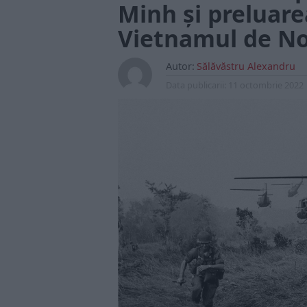
Minh și preluare
Vietnamul de N
Autor:
Sălăvăstru Alexandru
Data publicarii:
11 octombrie 2022