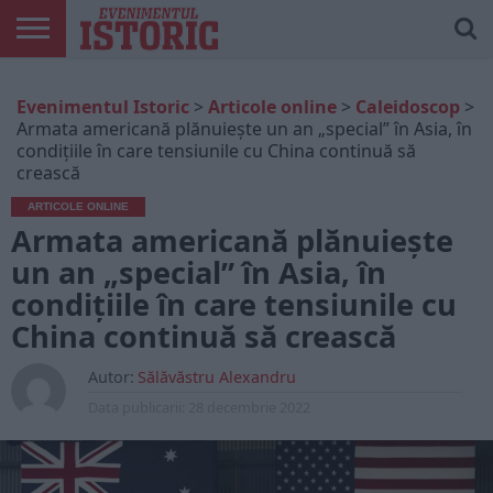
ARTICOLE
ONLINE
EDIȚII
ISTORIC
CONTUL
Evenimentul Istoric
>
Articole online
>
Caleidoscop
>
TIPĂRITE
PLAY
MEU
Armata americană plănuiește un an „special” în Asia, în
condițiile în care tensiunile cu China continuă să
crească
ARTICOLE ONLINE
Armata americană plănuiește
un an „special” în Asia, în
condițiile în care tensiunile cu
China continuă să crească
Autor:
Sălăvăstru Alexandru
Data publicarii:
28 decembrie 2022