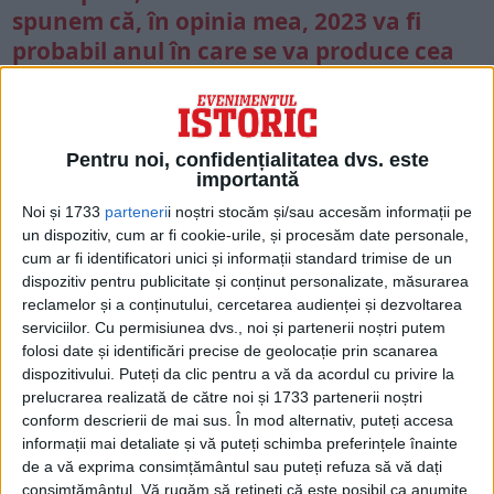
spunem că, în opinia mea, 2023 va fi
probabil anul în care se va produce cea
mai mare transformare a posturii
forțelor americane în regiune din ultima
generație.”
Pentru noi, confidențialitatea dvs. este
importantă
„MUNCĂ FOARTE GREA”
Noi și 1733
parteneri
i noștri stocăm și/sau accesăm informații pe
„Pivotul” din 2011 a dus într-adevăr la
un dispozitiv, cum ar fi cookie-urile, și procesăm date personale,
cum ar fi identificatori unici și informații standard trimise de un
schimbări în postura militară a SUA în Asia,
dispozitiv pentru publicitate și conținut personalizate, măsurarea
inclusiv la staționarea navelor de război
reclamelor și a conținutului, cercetarea audienței și dezvoltarea
serviciilor.
Cu permisiunea dvs., noi și partenerii noștri putem
americane în Singapore și la desfășurări
folosi date și identificări precise de geolocație prin scanarea
ale Corpului de pușcași marini al SUA în
dispozitivului. Puteți da clic pentru a vă da acordul cu privire la
prelucrarea realizată de către noi și 1733 partenerii noștri
nordul Australiei, ambele continuând și
conform descrierii de mai sus. În mod alternativ, puteți accesa
astăzi.
informații mai detaliate și vă puteți schimba preferințele înainte
de a vă exprima consimțământul sau puteți refuza să vă dați
consimțământul.
Vă rugăm să rețineți că este posibil ca anumite