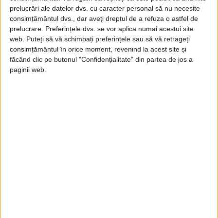
prelucrări ale datelor dvs. cu caracter personal să nu necesite
consimțământul dvs., dar aveți dreptul de a refuza o astfel de
prelucrare. Preferințele dvs. se vor aplica numai acestui site
web. Puteți să vă schimbați preferințele sau să vă retrageți
consimțământul în orice moment, revenind la acest site și
făcând clic pe butonul "Confidențialitate" din partea de jos a
paginii web.
SUA și Filipine au semnat, de asemenea,
Acordul de cooperare consolidată în
domeniul apărării în 2014, permițând
desfășurări extinse de trupe americane,
deși punerea în aplicare a fost întârziată de
relațiile tensionate sub conducerea