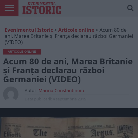
ARTICOLE
ONLINE
EDIȚII
ISTORIC
CONTUL
Evenimentul Istoric
>
Articole online
>
Acum 80 de
TIPĂRITE
PLAY
MEU
ani, Marea Britanie și Franța declarau război Germaniei
(VIDEO)
ARTICOLE ONLINE
Acum 80 de ani, Marea Britanie
și Franța declarau război
Germaniei (VIDEO)
Autor:
Marina Constantinoiu
Data publicarii:
4 septembrie 2019