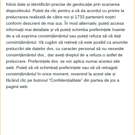
folosi date și identificări precise de geolocație prin scanarea
sumbru al lui Chamberlain când a declarat:
dispozitivului. Puteți da clic pentru a vă da acordul cu privire la
prelucrarea realizată de către noi și 1733 partenerii noștri
”Această țară este în război cu Germania.
conform descrierii de mai sus. În mod alternativ, puteți accesa
Vă dați seama ce lovitură amară pentru
informații mai detaliate și vă puteți schimba preferințele înainte
de a vă exprima consimțământul sau puteți refuza să vă dați
mine, care m-am luptat atât pentru a
consimțământul.
Vă rugăm să rețineți că este posibil ca anumite
obține pacea și am dat greș”, a spus
prelucrări ale datelor dvs. cu caracter personal să nu necesite
consimțământul dvs., dar aveți dreptul de a refuza o astfel de
acesta.
prelucrare. Preferințele dvs. se vor aplica numai acestui site
web. Puteți să vă schimbați preferințele sau să vă retrageți
consimțământul în orice moment, revenind la acest site și
făcând clic pe butonul "Confidențialitate" din partea de jos a
paginii web.