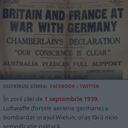
DISTRIBUIE ȘTIREA:
FACEBOOK
|
TWITTER
În zorii zilei de
1 septembrie 1939
,
Luftwaffe (forțele aeriene germane) a
bombardat orașul Wielun, oraș fără nicio
semnificație militară.