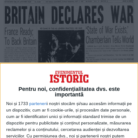
Pentru noi, confidențialitatea dvs. este
O declarație de război a fost dată
importantă
publicității oficial de către premierul
Noi și 1733
parteneri
i noștri stocăm și/sau accesăm informații pe
un dispozitiv, cum ar fi cookie-urile, și procesăm date personale,
britanic Neville Chamberlain la Londra.
cum ar fi identificatori unici și informații standard trimise de un
dispozitiv pentru publicitate și conținut personalizate, măsurarea
Înregistrarea audio a discursului său la
reclamelor și a conținutului, cercetarea audienței și dezvoltarea
serviciilor.
Cu permisiunea dvs., noi și partenerii noștri putem
BBC s-a făcut remarcată prin tonul clar și