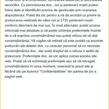
serviciilor.
Cu permisiunea dvs., noi și partenerii noștri putem
RECOMANDARI PENTRU TINE
folosi date și identificări precise de geolocație prin scanarea
dispozitivului. Puteți da clic pentru a vă da acordul cu privire la
Istoria sloturilor: de la primele aparate
prelucrarea realizată de către noi și 1731 partenerii noștri
la sloturile online
conform descrierii de mai sus. În mod alternativ, puteți accesa
informații mai detaliate și vă puteți schimba preferințele înainte
de a vă exprima consimțământul sau puteți refuza să vă dați
consimțământul.
Vă rugăm să rețineți că este posibil ca anumite
Istoria dezvoltării cazinourilor în
prelucrări ale datelor dvs. cu caracter personal să nu necesite
România: de la saloane sociale, la era
consimțământul dvs., dar aveți dreptul de a refuza o astfel de
digitală
prelucrare. Preferințele dvs. se vor aplica numai acestui site
web. Puteți să vă schimbați preferințele sau să vă retrageți
consimțământul în orice moment, revenind la acest site și
Figuri istorice celebre în sloturile online:
făcând clic pe butonul "Confidențialitate" din partea de jos a
De la Cleopatra până la Iulius Cezar și
paginii web.
Napoleon Bonaparte
Aprilie 2026