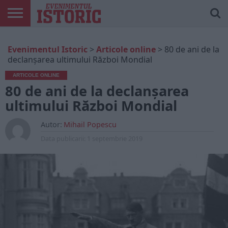
ARTICOLE
ONLINE
EDIȚII
ISTORIC
CONTUL
Evenimentul Istoric
>
Articole online
>
80 de ani de la
TIPĂRITE
PLAY
MEU
declanșarea ultimului Război Mondial
ARTICOLE ONLINE
80 de ani de la declanșarea
ultimului Război Mondial
Autor:
Mihail Popescu
Data publicarii:
1 septembrie 2019