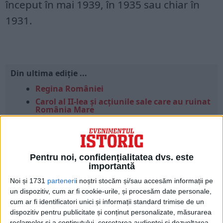
început în mai 1939, în 1935 sau chiar în
1931.
Din ultima ediție ...
Regina României
Carol al II-lea și acțiunile sale care au ruinat
România Mare
Afaceri oneroase care au marcat România
modernă: Strousberg și Hallier
Pentru noi, confidențialitatea dvs. este
importantă
ETICHETE:
1 SEPTEMBRIE 1939
,
AL DOILEA RAZBOI MONDIAL
PUBLICAT IN CATEGORIILE:
ARTICOLE ONLINE
Noi și 1731
parteneri
i noștri stocăm și/sau accesăm informații pe
DISTRIBUIE ȘTIREA:
FACEBOOK
|
TWITTER
un dispozitiv, cum ar fi cookie-urile, și procesăm date personale,
cum ar fi identificatori unici și informații standard trimise de un
DACĂ VA PLAC MATERIALELE PUBLICATE, VA INVITĂM SĂ NE URMĂRIȚI
dispozitiv pentru publicitate și conținut personalizate, măsurarea
ȘI PE
PAGINA NOASTRĂ DE FACEBOOK
reclamelor și a conținutului, cercetarea audienței și dezvoltarea