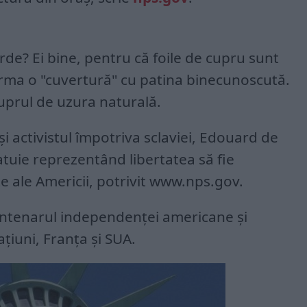
erde? Ei bine, pentru că foile de cupru sunt
orma o "cuvertură" cu patina binecunoscută.
uprul de uzura naturală.
 şi activistul împotriva sclaviei, Edouard de
tuie reprezentând libertatea să fie
te ale Americii, potrivit www.nps.gov.
ntenarul independenţei americane şi
ţiuni, Franţa şi SUA.