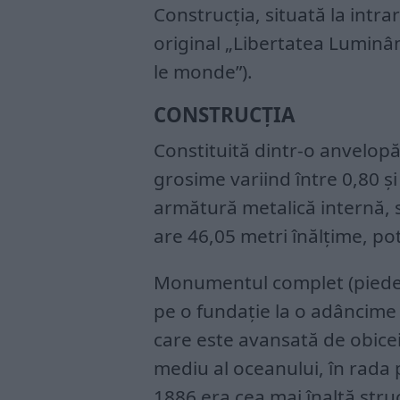
Construcţia, situată la intr
original „Libertatea Luminân
le monde”).
CONSTRUCŢIA
Constituită dintr-o anvelopă
grosime variind între 0,80 ş
armătură metalică internă, 
are 46,05 metri înălţime, pot
Monumentul complet (piedest
pe o fundaţie la o adâncime 
care este avansată de obicei
mediu al oceanului, în rada 
1886 era cea mai înaltă stru