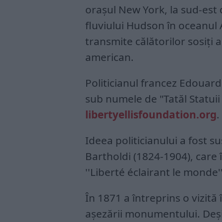
orașul New York, la sud-est
fluviului Hudson în oceanul A
transmite călătorilor sosiți 
american.
Politicianul francez Edouard
sub numele de "Tatăl Statuii 
libertyellisfoundation.org
.
Ideea politicianului a fost 
Bartholdi (1824-1904), care 
''Liberté éclairant le monde'
În 1871 a întreprins o vizită 
aşezării monumentului. Deşi 