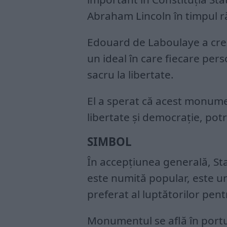
Abraham Lincoln în timpul ră
Edouard de Laboulaye a crez
un ideal în care fiecare pers
sacru la libertate.
El a sperat că acest monumen
libertate şi democraţie, potr
SIMBOL
În accepțiunea generală, Sta
este numită popular, este un 
preferat al luptătorilor pent
Monumentul se află în portul