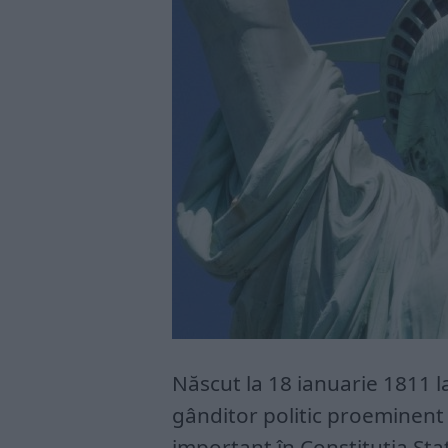
Născut la 18 ianuarie 1811 l
gânditor politic proeminent 
important în Constituţia Stat