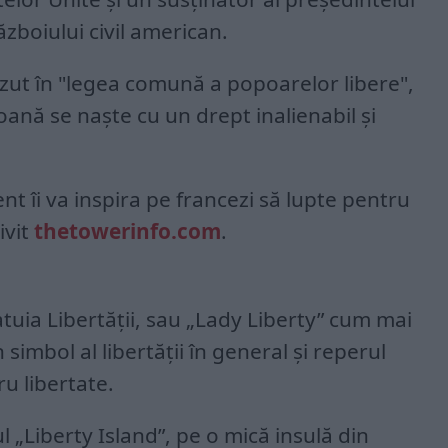
zboiului civil american.
ut în "legea comună a popoarelor libere",
oană se naşte cu un drept inalienabil şi
t îi va inspira pe francezi să lupte pentru
ivit
thetowerinfo.com
.
tuia Libertății, sau „Lady Liberty” cum mai
simbol al libertății în general și reperul
ru libertate.
 „Liberty Island”, pe o mică insulă din