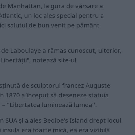
 de Manhattan, la gura de vărsare a
tlantic, un loc ales special pentru a
aici salutul de bun venit pe pământ
 de Laboulaye a rămas cunoscut, ulterior,
Libertăţii", notează site-ul
susţinută de sculptorul francez Auguste
în 1870 a început să deseneze statuia
' – ''Libertatea luminează lumea''.
în SUA şi a ales Bedloe's Island drept locul
insula era foarte mică, ea era vizibilă