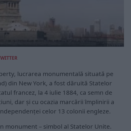
TWITTER
Liberty, lucrarea monumentală situată pe
nd) din New York, a fost dăruită Statelor
tatul francez, la 4 iulie 1884, ca semn de
uni, dar şi cu ocazia marcării împlinirii a
Independenţei celor 13 colonii engleze.
 un monument – simbol al Statelor Unite.