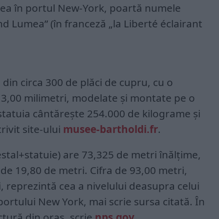
area în portul New-York, poartă numele
d Lumea” (în franceză „la Liberté éclairant
 din circa 300 de plăci de cupru, cu o
i 3,00 milimetri, modelate şi montate pe o
statuia cântăreşte 254.000 de kilograme şi
rivit site-ului
musee-bartholdi.fr
.
al+statuie) are 73,325 de metri înălţime,
de 19,80 de metri. Cifra de 93,00 metri,
, reprezintă cea a nivelului deasupra celui
portului New York, mai scrie sursa citată. În
ctură din oraş, scrie
nps.gov
.