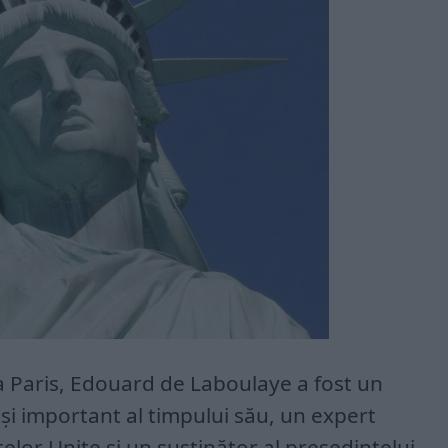
a Paris, Edouard de Laboulaye a fost un
şi important al timpului său, un expert
elor Unite şi un susţinător al preşedintelui