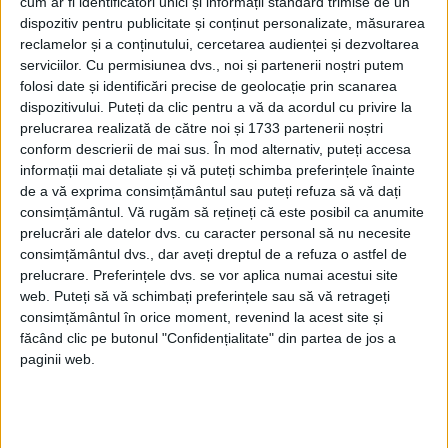
împrejurimile mele au devenit orbitor de
cum ar fi identificatori unici și informații standard trimise de un
dispozitiv pentru publicitate și conținut personalizate, măsurarea
albe, ca un milion de blițuri care se aprind
reclamelor și a conținutului, cercetarea audienței și dezvoltarea
deodată. Apoi, a urmat întunericul. Mi s-a
serviciilor.
Cu permisiunea dvs., noi și partenerii noștri putem
folosi date și identificări precise de geolocație prin scanarea
spus că am fost îngropat de viu sub casă.
dispozitivului. Puteți da clic pentru a vă da acordul cu privire la
Când unchiul meu m-a găsit și mi-a scos
prelucrarea realizată de către noi și 1733 partenerii noștri
conform descrierii de mai sus. În mod alternativ, puteți accesa
corpul de sub resturi, eram inconștient.
informații mai detaliate și vă puteți schimba preferințele înainte
Fața îmi era deformată. Era sigur că eram
de a vă exprima consimțământul sau puteți refuza să vă dați
consimțământul.
Vă rugăm să rețineți că este posibil ca anumite
mort. Din fericire, am supraviețuit. Mi-am
prelucrări ale datelor dvs. cu caracter personal să nu necesite
pierdut auzul, probabil din cauza exploziei.
consimțământul dvs., dar aveți dreptul de a refuza o astfel de
prelucrare. Preferințele dvs. se vor aplica numai acestui site
La mai bine de un deceniu după
web. Puteți să vă schimbați preferințele sau să vă retrageți
bombardament, mama mea a început să
consimțământul în orice moment, revenind la acest site și
făcând clic pe butonul "Confidențialitate" din partea de jos a
observe cioburi de sticlă care ieșeau din
paginii web.
piele. Sora mea mai mică suferă de crampe
musculare și în prezent. „Ce le-am făcut