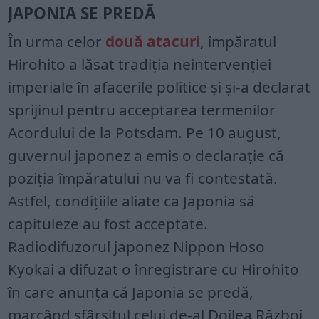
JAPONIA SE PREDĂ
În urma celor
două atacuri
, împăratul
Hirohito a lăsat tradiția neintervenției
imperiale în afacerile politice și și-a declarat
sprijinul pentru acceptarea termenilor
Acordului de la Potsdam. Pe 10 august,
guvernul japonez a emis o declarație că
poziția împăratului nu va fi contestată.
Astfel, condițiile aliate ca Japonia să
capituleze au fost acceptate.
Radiodifuzorul japonez Nippon Hoso
Kyokai a difuzat o înregistrare cu Hirohito
în care anunța că Japonia se predă,
marcând sfârșitul celui de-al Doilea Război