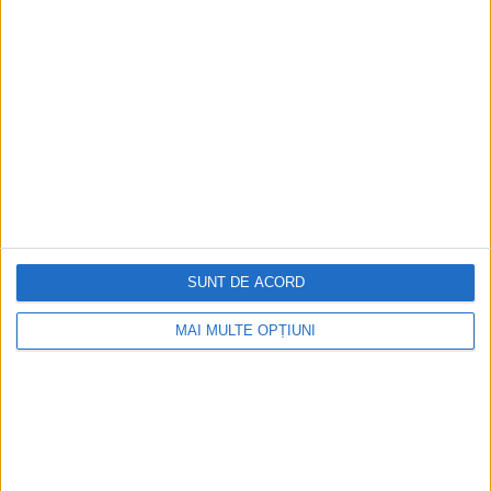
RECOMANDARI PENTRU TINE
Istoria sloturilor: de la primele aparate
la sloturile online
Istoria dezvoltării cazinourilor în
România: de la saloane sociale, la era
digitală
SUNT DE ACORD
Figuri istorice celebre în sloturile online:
De la Cleopatra până la Iulius Cezar și
MAI MULTE OPȚIUNI
Napoleon Bonaparte
Aprilie 2026