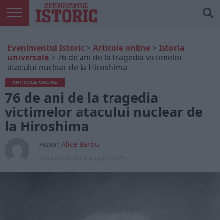
ARTICOLE
ONLINE
EDIȚII
ISTORIC
CONTUL
Evenimentul Istoric
>
Articole online
>
Istoria
TIPĂRITE
PLAY
MEU
universală
>
76 de ani de la tragedia victimelor
atacului nuclear de la Hiroshima
ARTICOLE ONLINE
76 de ani de la tragedia
victimelor atacului nuclear de
la Hiroshima
Autor:
Alice Barbu
Data publicarii:
6 august 2021