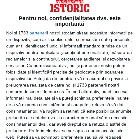
războiului, însă, el părea hotărât să-i
pedepsească pe cei care se răzvrătiseră
Pentru noi, confidențialitatea dvs. este
importantă
pentru a păstra instituția sclaviei.
Noi și 1733
parteneri
i noștri stocăm și/sau accesăm informații pe
un dispozitiv, cum ar fi cookie-urile, și procesăm date personale,
La o zi după ce a depus jurământul ca
cum ar fi identificatori unici și informații standard trimise de un
dispozitiv pentru publicitate și conținut personalizate, măsurarea
președinte al națiunii, Johnson a declarat
reclamelor și a conținutului, cercetarea audienței și dezvoltarea
că „trădarea trebuie să fie făcută infamă,
serviciilor.
Cu permisiunea dvs., noi și partenerii noștri putem
folosi date și identificări precise de geolocație prin scanarea
iar trădătorii trebuie să fie sărăciți”.
dispozitivului. Puteți da clic pentru a vă da acordul cu privire la
prelucrarea realizată de către noi și 1733 partenerii noștri
conform descrierii de mai sus. În mod alternativ, puteți accesa
informații mai detaliate și vă puteți schimba preferințele înainte
de a vă exprima consimțământul sau puteți refuza să vă dați
consimțământul.
Vă rugăm să rețineți că este posibil ca anumite
prelucrări ale datelor dvs. cu caracter personal să nu necesite
consimțământul dvs., dar aveți dreptul de a refuza o astfel de
prelucrare. Preferințele dvs. se vor aplica numai acestui site
web. Puteți să vă schimbați preferințele sau să vă retrageți