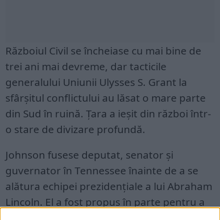
Războiul Civil se încheiase cu mai bine de
trei ani mai devreme, dar tacticile
generalului Uniunii Ulysses S. Grant la
sfârșitul conflictului au lăsat o mare parte
din Sud în ruină. Țara a ieșit din război într-
o stare de divizare profundă.
Johnson fusese deputat, senator și
guvernator în Tennessee înainte de a se
alătura echipei prezidențiale a lui Abraham
Lincoln. El a fost propus în parte pentru a
atrage voturile sudiste. La sfârșitul