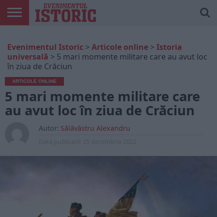
ARTICOLE
ONLINE
EDIȚII
ISTORIC
CONTUL
Evenimentul Istoric
>
Articole online
>
Istoria
TIPĂRITE
PLAY
MEU
universală
>
5 mari momente militare care au avut loc
în ziua de Crăciun
ARTICOLE ONLINE
5 mari momente militare care
au avut loc în ziua de Crăciun
Autor:
Sălăvăstru Alexandru
Data publicarii:
25 decembrie 2022