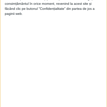
consimțământul în orice moment, revenind la acest site și
făcând clic pe butonul "Confidențialitate" din partea de jos a
paginii web.
Însă, potrivit Departamentului de Istorie
de la Universitatea de Stat din Carolina de
Nord, procurorul general James Speed a
temperat intențiile punitive ale lui Johnson:
„Mila trebuie să fie extinsă în mare
măsură. Doar unii dintre marii lideri și
infractori trebuie să fie făcuți să simtă
rigoarea extremă a legii”, a sfătuit Speed.
Înainte de această amnistie generală din
ziua de Crăciun, sudistii care luptaseră
pentru Confederație puteau obține o