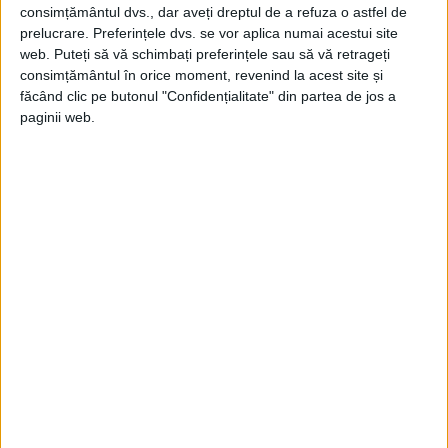
consimțământul dvs., dar aveți dreptul de a refuza o astfel de
prelucrare. Preferințele dvs. se vor aplica numai acestui site
web. Puteți să vă schimbați preferințele sau să vă retrageți
consimțământul în orice moment, revenind la acest site și
făcând clic pe butonul "Confidențialitate" din partea de jos a
paginii web.
Într-o Zi, Ienei, Biserica Visarion,
Precupeții-Noi, Popa-Petre, Scaunelor, Sf.
Nicolae Șelari, Biserica Colței, Sf. Dumitru,
Iancului, Sf. Pantelimon, Oborul Vechi,
Olarilor, Popa Soare, Biserica Hagiului, Sf.
Ștefan, Popa Nan, Delea Nouă, Sf. Ioan-
Nou, Protopopul, Olteni, Sf. Nicolae din
Sârbi, Udricani, Sf. Vineri-Herasca,