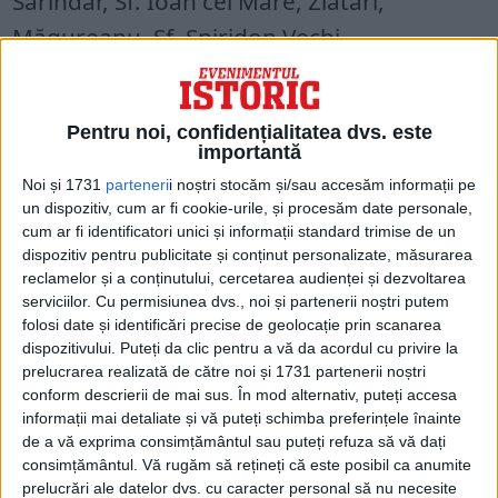
Sărindar, Sf. Ioan cel Mare, Zlătari,
Măgureanu, Sf. Spiridon Vechi,
Sf. Apostoli, Sf. Ecaterina, Spirea-Veche,
Hagi-Dina, Antim, Sf. Ilie-Rahova, Sf.
Pentru noi, confidențialitatea dvs. este
importantă
Nicolae din Țigănie, Sf. Nicolae din Prund,
Noi și 1731
parteneri
i noștri stocăm și/sau accesăm informații pe
Doamna Bălașa, Mitropolia, Răzvan,
un dispozitiv, cum ar fi cookie-urile, și procesăm date personale,
Sibilelor, Caimata, Armenească, Popa Rusu,
cum ar fi identificatori unici și informații standard trimise de un
dispozitiv pentru publicitate și conținut personalizate, măsurarea
Oțetari, Mănciulescu (sau Batiște), Icoana,
reclamelor și a conținutului, cercetarea audienței și dezvoltarea
serviciilor.
Cu permisiunea dvs., noi și partenerii noștri putem
Silvestru, Precupeții Vechi, Dichiu, Sf.
folosi date și identificări precise de geolocație prin scanarea
George, Biserica Curtea Veche, Sf. Anton,
dispozitivului. Puteți da clic pentru a vă da acordul cu privire la
prelucrarea realizată de către noi și 1731 partenerii noștri
Sf. Sava,
conform descrierii de mai sus. În mod alternativ, puteți accesa
informații mai detaliate și vă puteți schimba preferințele înainte
de a vă exprima consimțământul sau puteți refuza să vă dați
consimțământul.
Vă rugăm să rețineți că este posibil ca anumite
prelucrări ale datelor dvs. cu caracter personal să nu necesite