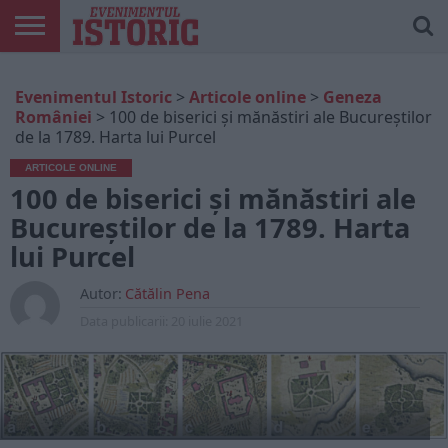
ARTICOLE
ONLINE
EDIȚII
ISTORIC
CONTUL
Evenimentul Istoric
>
Articole online
>
Geneza
TIPĂRITE
PLAY
MEU
României
>
100 de biserici și mănăstiri ale Bucureștilor
de la 1789. Harta lui Purcel
ARTICOLE ONLINE
100 de biserici și mănăstiri ale
Bucureștilor de la 1789. Harta
lui Purcel
Autor:
Cătălin Pena
Data publicarii:
20 iulie 2021