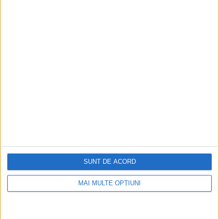
întindea vizavi de Mănăstirea Radu Vodă; d –
Grădina care se întindea lângă Biserica Sf.
Elefterie cel Bătrân; e – Grădina situată în
afara orașului (astăzi la intersecția dintre
bulevardele George Coșbuc și Tudor
Vladimirescu).
SUNT DE ACORD
MAI MULTE OPȚIUNI