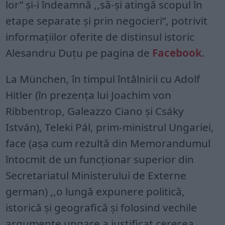
lor” şi-i îndeamnă ,,să-şi atingă scopul în
etape separate şi prin negocieri”, potrivit
informațiilor oferite de distinsul istoric
Alesandru Duțu pe pagina de
Facebook
.
La München, în timpul întâlnirii cu Adolf
Hitler (în prezenţa lui Joachim von
Ribbentrop, Galeazzo Ciano şi Csáky
István), Teleki Pál, prim-ministrul Ungariei,
face (aşa cum rezultă din Memorandumul
întocmit de un funcţionar superior din
Secretariatul Ministerului de Externe
german) ,,o lungă expunere politică,
istorică şi geografică şi folosind vechile
argumente ungare a justificat cererea