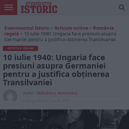
ARTICOLE
ONLINE
EDIȚII
ISTORIC
CONTUL
Evenimentul Istoric
>
Articole online
>
România
TIPĂRITE
PLAY
MEU
regală
>
10 iulie 1940: Ungaria face presiuni asupra
Germaniei pentru a justifica obținerea Transilvaniei
ARTICOLE ONLINE
10 iulie 1940: Ungaria face
presiuni asupra Germaniei
pentru a justifica obținerea
Transilvaniei
Autor:
Sălăvăstru Alexandru
Data publicarii:
11 iulie 2022