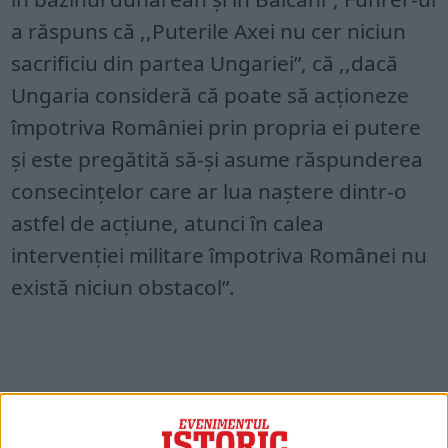
a răspuns că ,,Puterile Axei nu cer niciun
sacrificiu din partea Ungariei”, că ,,dacă
Ungaria consideră că poate să acţioneze
împotriva României prin propria ei putere
şi este pregătită să-şi asume răspunderea
consecinţelor care ar lua naştere dintr-o
astfel de acţiune, atunci în calea
intervenţiei militare împotriva Românei nu
există niciun obstacol”.