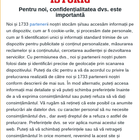
Pentru noi, confidențialitatea dvs. este
importantă
Noi și 1733
parteneri
i noștri stocăm și/sau accesăm informații pe
un dispozitiv, cum ar fi cookie-urile, și procesăm date personale,
cum ar fi identificatori unici și informații standard trimise de un
Teleki Pál a ezitat să dea un răspuns precis,
dispozitiv pentru publicitate și conținut personalizate, măsurarea
reclamelor și a conținutului, cercetarea audienței și dezvoltarea
declarând că Ungaria putea ,,lupta cu
serviciilor.
Cu permisiunea dvs., noi și partenerii noștri putem
succes împotriva României, dacă acţiunea
folosi date și identificări precise de geolocație prin scanarea
dispozitivului. Puteți da clic pentru a vă da acordul cu privire la
are loc într-un moment favorabil”, dar că
prelucrarea realizată de către noi și 1733 partenerii noștri
acesta ,,trecuse deja”, armata română
conform descrierii de mai sus. În mod alternativ, puteți accesa
informații mai detaliate și vă puteți schimba preferințele înainte
nemaifiind concentrată la graniţa cu
de a vă exprima consimțământul sau puteți refuza să vă dați
Uniunea Sovietică. A precizat însă că
consimțământul.
Vă rugăm să rețineți că este posibil ca anumite
prelucrări ale datelor dvs. cu caracter personal să nu necesite
,,spiritul care animă trupele ungare este
consimțământul dvs., dar aveți dreptul de a refuza o astfel de
excelent şi fără îndoială că va contribui în
prelucrare. Preferințele dvs. se vor aplica numai acestui site
web. Puteți să vă schimbați preferințele sau să vă retrageți
mare măsură la obţinerea victoriei”.
consimțământul în orice moment, revenind la acest site și