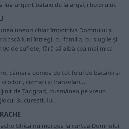
 lua urgent bătaie de la argații boierului.
U
punea uneori chiar împotriva Domnului și
aiască luni întregi, cu familia, cu slugile și
 100 de suflete, fără să aibă cea mai mica
re, cămara gemea de tot felul de băcănii și
 croitori, cizmari și franzelari…
rijinit de Țarigrad, dușmănea pe vreun
ijlocul Bucureștiului.
TRACHE
rache Ghica nu mergea la curtea Domnului