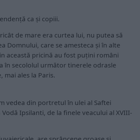
ndență ca și copiii.
ricât de mare era curtea lui, nu putea să
rea Domnului, care se amesteca și în alte
in această pricină au fost puțini români
ia în secololul următor tinerele odrasle
, mai ales la Paris.
vedea din portretul în ulei al Saftei
 Vodă Ipsilanti, de la finele veacului al XVIII-
uvaiericale, are sprâncene groase și