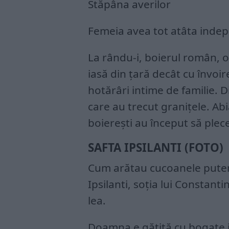
Stăpâna averilor
Femeia avea tot atâta indepe
La rându-i, boierul român, o
iasă din țară decât cu învoi
hotărâri intime de familie. D
care au trecut granițele. Ab
boierești au început să plece
SAFTA IPSILANTI (FOTO)
Cum arătau cucoanele putem 
Ipsilanti, soția lui Constantin
lea.
Doamna e gătită cu bogate j