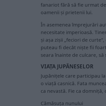
fanariot fără să fie urmat de
oamenii și prietenii lui.
În asemenea împrejurări aut
necesitate imperioasă. Tinerii
și așa zișii „feciori de curte”
puteau fi decât niște fii foar
seara înainte de culcare, să
VIAȚA JUPÂNESELOR
Jupânițele care participau l
o viață casnică. Fata muncea
ca nevastă. Fie ca domniță, 
Cămăsuța nunului