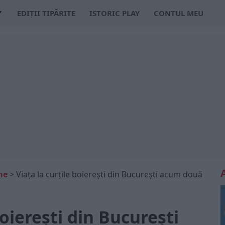
EDIȚII TIPĂRITE
ISTORIC PLAY
CONTUL MEU
ne
>
Viața la curțile boierești din București acum două
boierești din București