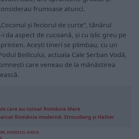
 considerau frumoase atunci.
Coconul și feciorul de curte”, tânărul
i da aspect de cucoană, și cu ișlic greu pe
sprinten. Acești tineri se plimbau, cu un
Podul Beilicului, actuala Cale Șerban Vodă,
r domnești care veneau de la mănăstirea
ească.
e sale care au ruinat România Mare
marcat România modernă: Strousberg și Hallier
MN
,
DUDESCU
,
GHICA
E