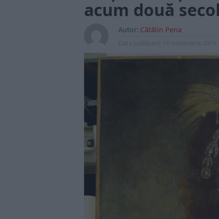
acum două seco
Autor:
Cătălin Pena
Data publicarii:
16 noiembrie 2019