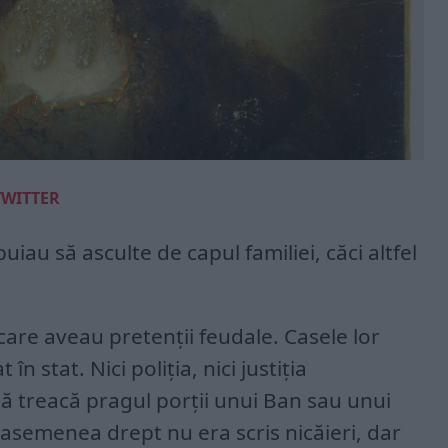
TWITTER
buiau să asculte de capul familiei, căci altfel
 care aveau pretenții feudale. Casele lor
 în stat. Nici poliția, nici justiția
 treacă pragul porții unui Ban sau unui
asemenea drept nu era scris nicăieri, dar