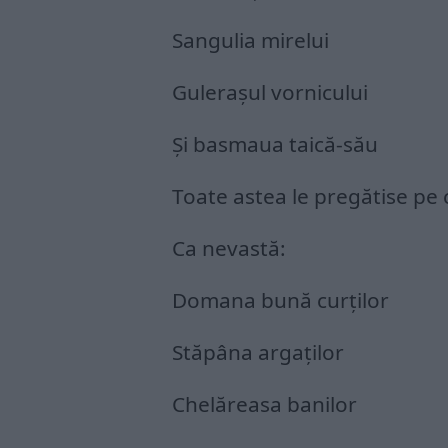
Sangulia mirelui
Gulerașul vornicului
Și basmaua taică-său
Toate astea le pregătise pe 
Ca nevastă:
Domana bună curților
Stăpâna argaților
Chelăreasa banilor