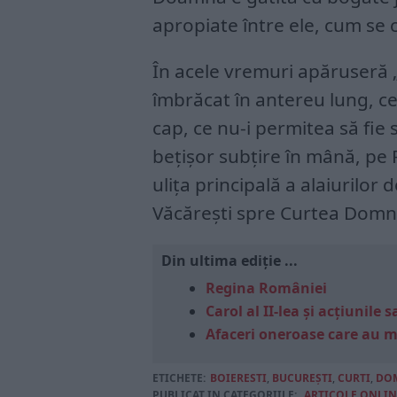
apropiate între ele, cum se
În acele vremuri apăruseră „
îmbrăcat în antereu lung, ce-
cap, ce nu-i permitea să fie 
bețișor subțire în mână, pe 
ulița principală a alaiurilo
Văcărești spre Curtea Domn
Din ultima ediție ...
Regina României
Carol al II-lea și acțiunil
Afaceri oneroase care au 
ETICHETE:
BOIERESTI
,
BUCUREŞTI
,
CURTI
,
DO
PUBLICAT IN CATEGORIILE:
ARTICOLE ONLIN