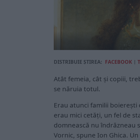
DISTRIBUIE ȘTIREA:
FACEBOOK
|
Atât femeia, cât și copiii, tre
se năruia totul.
Erau atunci familii boierești
erau mici cetăți, un fel de stat
domnească nu îndrăzneau să
Vornic, spune Ion Ghica. Un 