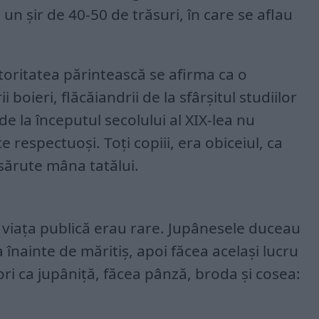
 un șir de 40-50 de trăsuri, în care se aflau
oritatea părintească se afirma ca o
 boieri, flăcăiandrii de la sfârșitul studiilor
, de la începutul secolului al XIX-lea nu
te respectuoși. Toți copiii, era obiceiul, ca
 sărute mâna tatălui.
a viața publică erau rare. Jupânesele duceau
 înainte de măritiș, apoi făcea același lucru
ori ca jupâniță, făcea pânză, broda și cosea: