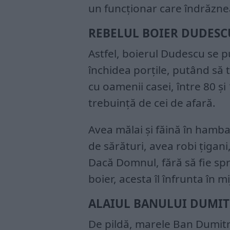
un funcționar care îndrăznea
REBELUL BOIER DUDESC
Astfel, boierul Dudescu se 
închidea porțile, putând să tr
cu oamenii casei, între 80 și
trebuință de cei de afară.
Avea mălai și făină în hamba
de sărături, avea robi țigani,
Dacă Domnul, fără să fie sp
boier, acesta îl înfrunta în m
ALAIUL BANULUI DUMI
De pildă, marele Ban Dumit