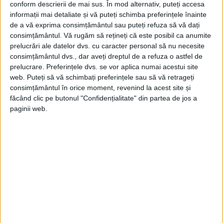
„Simeon Murafa, născut la 24 mai 1887,
conform descrierii de mai sus. În mod alternativ, puteți accesa
mort la 20 august 1917; Pr. Alexei
informații mai detaliate și vă puteți schimba preferințele înainte
de a vă exprima consimțământul sau puteți refuza să vă dați
Mateevici, născut la 16 martie 1888, mort
consimțământul.
Vă rugăm să rețineți că este posibil ca anumite
prelucrări ale datelor dvs. cu caracter personal să nu necesite
la 13 august 1917; Andrei Hodorogea,
consimțământul dvs., dar aveți dreptul de a refuza o astfel de
născut octombrie 1878, mort la 20 august
prelucrare. Preferințele dvs. se vor aplica numai acestui site
web. Puteți să vă schimbați preferințele sau să vă retrageți
1917”.
consimțământul în orice moment, revenind la acest site și
făcând clic pe butonul "Confidențialitate" din partea de jos a
Pe piedestal, în fața basoreliefurilor, era
paginii web.
așezat un vulture din bronz.
Mai jos era amplasată inscripția:
„APOSTOLII BASARABENI, MARTIRI AI
SFINTEI CAUZE NAȚIONALE”.
În partea superioară, monumentul înalt de
trei metri era încununat cu Stema