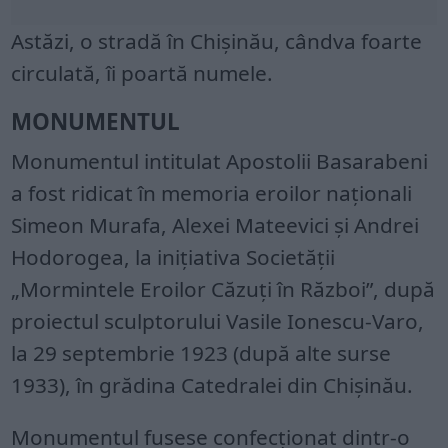
Astăzi, o stradă în Chișinău, cândva foarte
circulată, îi poartă numele.
MONUMENTUL
Monumentul intitulat Apostolii Basarabeni
a fost ridicat în memoria eroilor naționali
Simeon Murafa, Alexei Mateevici și Andrei
Hodorogea, la inițiativa Societății
„Mormintele Eroilor Căzuți în Război”, după
proiectul sculptorului Vasile Ionescu-Varo,
la 29 septembrie 1923 (după alte surse
1933), în grădina Catedralei din Chișinău.
Monumentul fusese confecționat dintr-o