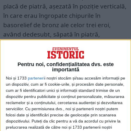
placă de piatră, așezată în poziție verticală,
în care erau îngropate chipurile în
basorelief de bronz ale celor trei eroi,
având dedesubt, săpată în piatră,
inscripția:
Pentru noi, confidențialitatea dvs. este
importantă
Noi și 1733
parteneri
i noștri stocăm și/sau accesăm informații pe
un dispozitiv, cum ar fi cookie-urile, și procesăm date personale,
cum ar fi identificatori unici și informații standard trimise de un
dispozitiv pentru publicitate și conținut personalizate, măsurarea
reclamelor și a conținutului, cercetarea audienței și dezvoltarea
serviciilor.
Cu permisiunea dvs., noi și partenerii noștri putem
folosi date și identificări precise de geolocație prin scanarea
dispozitivului. Puteți da clic pentru a vă da acordul cu privire la
prelucrarea realizată de către noi și 1733 partenerii noștri