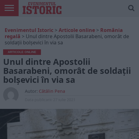
ARTICOLE
ONLINE
EDIȚII
ISTORIC
CONTUL
Evenimentul Istoric
>
Articole online
>
România
TIPĂRITE
PLAY
MEU
regală
>
Unul dintre Apostolii Basarabeni, omorât de
soldații bolșevici în via sa
ARTICOLE ONLINE
Unul dintre Apostolii
Basarabeni, omorât de soldații
bolșevici în via sa
Autor:
Cătălin Pena
Data publicarii:
27 iulie 2021