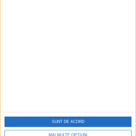
RECOMANDARI PENTRU TINE
Istoria sloturilor: de la primele aparate
la sloturile online
Istoria dezvoltării cazinourilor în
România: de la saloane sociale, la era
digitală
Figuri istorice celebre în sloturile online:
De la Cleopatra până la Iulius Cezar și
Napoleon Bonaparte
Aprilie 2026
SUNT DE ACORD
MAI MULTE OPȚIUNI