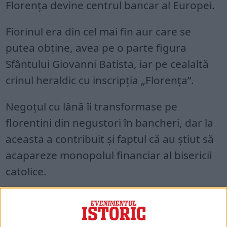
Florența devine centrul bancar al Europei.
Fiorinul era din cel mai fin aur care se
putea obține, avea pe o parte figura
Sfântului Giovanni Batista, iar pe cealaltă
crinul heraldic cu inscripția „Florența”.
Negoțul cu lână îi transformase pe
florentini din negustori în bancheri, dar la
aceasta a contribuit și faptul că au știut să
acapareze monopolul financiar al bisericii
catolice.