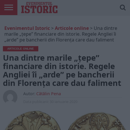
ARTICOLE
ONLINE
EDIȚII
ISTORIC
CONTUL
Evenimentul Istoric
>
Articole online
>
Una dintre
TIPĂRITE
PLAY
MEU
marile „țepe” financiare din istorie. Regele Angliei îi
„arde” pe bancherii din Florența care dau faliment
ARTICOLE ONLINE
Una dintre marile „țepe”
financiare din istorie. Regele
Angliei îi „arde” pe bancherii
din Florența care dau faliment
Autor:
Cătălin Pena
Data publicarii:
30 ianuarie 2020