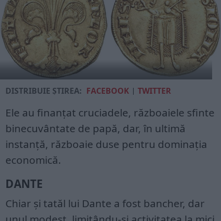
DISTRIBUIE ȘTIREA:
FACEBOOK
|
TWITTER
Ele au finanțat cruciadele, războaiele sfinte
binecuvântate de papă, dar, în ultimă
instanță, războaie duse pentru dominația
economică.
DANTE
Chiar și tatăl lui Dante a fost bancher, dar
unul modest, limitându-și activitatea la mici