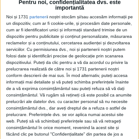
Pentru noi, confidențialitatea dvs. este
importantă
Noi și 1731
parteneri
i noștri stocăm și/sau accesăm informații pe
un dispozitiv, cum ar fi cookie-urile, și procesăm date personale,
cum ar fi identificatori unici și informații standard trimise de un
dispozitiv pentru publicitate și conținut personalizate, măsurarea
reclamelor și a conținutului, cercetarea audienței și dezvoltarea
serviciilor.
Cu permisiunea dvs., noi și partenerii noștri putem
folosi date și identificări precise de geolocație prin scanarea
Astfel, au intrat în legături de faceri cu
dispozitivului. Puteți da clic pentru a vă da acordul cu privire la
Curțile Franței și Angliei, ori cu principii de
prelucrarea realizată de către noi și 1731 partenerii noștri
conform descrierii de mai sus. În mod alternativ, puteți accesa
Valois.
informații mai detaliate și vă puteți schimba preferințele înainte
de a vă exprima consimțământul sau puteți refuza să vă dați
Regi și principi s-au adresat bancherilor din
consimțământul.
Vă rugăm să rețineți că este posibil ca anumite
prelucrări ale datelor dvs. cu caracter personal să nu necesite
Florența, ca Bardi, Spini, Peruzzi, pentru a
consimțământul dvs., dar aveți dreptul de a refuza o astfel de
obține împrumuturi cu ca să-și poarte
prelucrare. Preferințele dvs. se vor aplica numai acestui site
web. Puteți să vă schimbați preferințele sau să vă retrageți
războaiele, să-și întrețină luxul, fastul,
consimțământul în orice moment, revenind la acest site și
suita, bufonii, falconieii și amantele.
făcând clic pe butonul "Confidențialitate" din partea de jos a