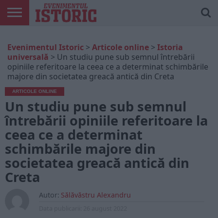
ARTICOLE
ONLINE
EDIȚII
ISTORIC
CONTUL
Evenimentul Istoric
>
Articole online
>
Istoria
TIPĂRITE
PLAY
MEU
universală
>
Un studiu pune sub semnul întrebării
opiniile referitoare la ceea ce a determinat schimbările
majore din societatea greacă antică din Creta
ARTICOLE ONLINE
Un studiu pune sub semnul
întrebării opiniile referitoare la
ceea ce a determinat
schimbările majore din
societatea greacă antică din
Creta
Autor:
Sălăvăstru Alexandru
Data publicarii:
26 august 2022