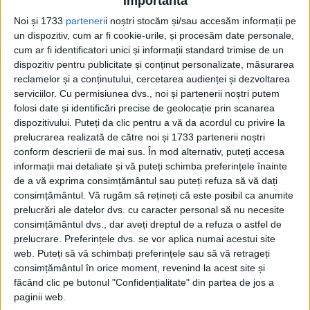
importantă
Noi și 1733
parteneri
i noștri stocăm și/sau accesăm informații pe
un dispozitiv, cum ar fi cookie-urile, și procesăm date personale,
cum ar fi identificatori unici și informații standard trimise de un
dispozitiv pentru publicitate și conținut personalizate, măsurarea
reclamelor și a conținutului, cercetarea audienței și dezvoltarea
serviciilor.
Cu permisiunea dvs., noi și partenerii noștri putem
folosi date și identificări precise de geolocație prin scanarea
dispozitivului. Puteți da clic pentru a vă da acordul cu privire la
prelucrarea realizată de către noi și 1733 partenerii noștri
conform descrierii de mai sus. În mod alternativ, puteți accesa
Mai degrabă decât să se uite la lucruri
informații mai detaliate și vă puteți schimba preferințele înainte
precum înmormântarea, arta sau
de a vă exprima consimțământul sau puteți refuza să vă dați
consimțământul.
Vă rugăm să rețineți că este posibil ca anumite
îmbrăcămintea, practici care tind să se
prelucrări ale datelor dvs. cu caracter personal să nu necesite
schimbe odată cu moda, arheologii au
consimțământul dvs., dar aveți dreptul de a refuza o astfel de
prelucrare. Preferințele dvs. se vor aplica numai acestui site
început să privească mai atent la practicile
web. Puteți să vă schimbați preferințele sau să vă retrageți
cotidiene, mai banale, ca o mai bună
consimțământul în orice moment, revenind la acest site și
făcând clic pe butonul "Confidențialitate" din partea de jos a
perspectivă asupra adevăratului caracter
paginii web.