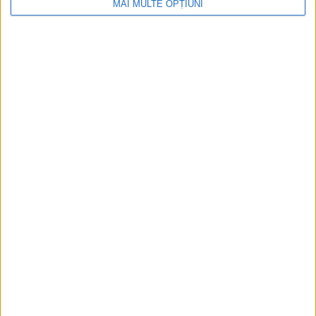
digitală
MAI MULTE OPȚIUNI
Figuri istorice celebre în sloturile online:
De la Cleopatra până la Iulius Cezar și
Napoleon Bonaparte
Aprilie 2026