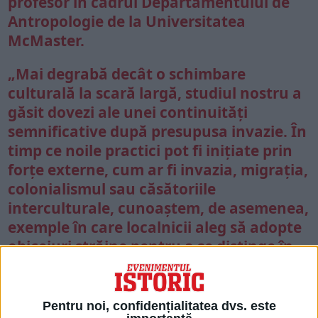
profesor în cadrul Departamentului de
Antropologie de la Universitatea
McMaster.
„Mai degrabă decât o schimbare
culturală la scară largă, studiul nostru a
găsit dovezi ale unei continuități
semnificative după presupusa invazie. În
timp ce noile practici pot fi inițiate prin
forțe externe, cum ar fi invazia, migrația,
colonialismul sau căsătoriile
interculturale, cunoaștem, de asemenea,
exemple în care localnicii aleg să adopte
obiceiuri străine pentru a se distinge în
cadrul propriei societăți”, spune Carter.
Pentru noi, confidențialitatea dvs. este