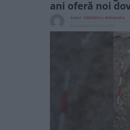
ani oferă noi dov
Autor:
Sălăvăstru Alexandru
Data publicarii:
9 iulie 2022