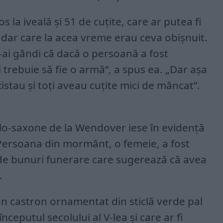
os la iveală și 51 de cuțite, care ar putea fi
 dar care la acea vreme erau ceva obișnuit.
te-ai gândi că dacă o persoană a fost
 trebuie să fie o armă”, a spus ea. „Dar așa
istau și toți aveau cuțite mici de mâncat”.
lo-saxone de la Wendover iese în evidență
 Persoana din mormânt, o femeie, a fost
de bunuri funerare care sugerează că avea
.
n castron ornamentat din sticlă verde pal
începutul secolului al V-lea și care ar fi