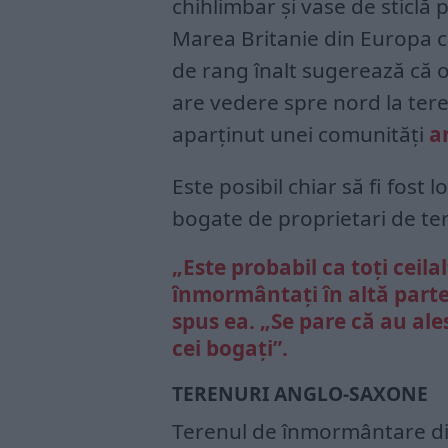
chihlimbar și vase de sticlă
Marea Britanie din Europa c
de rang înalt sugerează că o
are vedere spre nord la teren
aparținut unei comunități
a
Este posibil chiar să fi fost 
bogate de proprietari de ter
„Este probabil ca toți ceila
înmormântați în altă parte”
spus ea. „Se pare că au ale
cei bogați”.
TERENURI ANGLO-SAXONE
Terenul de înmormântare di