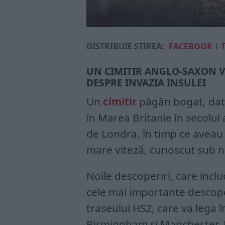
DISTRIBUIE ȘTIREA:
FACEBOOK
|
UN CIMITIR ANGLO-SAXON VE
DESPRE INVAZIA INSULEI
Un
cimitir
păgân bogat, datâ
în Marea Britanie în secolul 
de Londra, în timp ce aveau 
mare viteză, cunoscut sub n
Noile descoperiri, care incl
cele mai importante descope
traseului HS2, care va lega 
Birmingham și Manchester. Pr