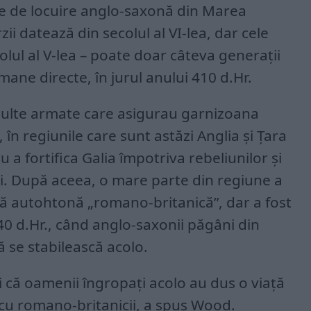
me de locuire anglo-saxonă din Marea
ii datează din secolul al VI-lea, dar cele
olul al V-lea – poate doar câteva generații
mane directe, în jurul anului 410 d.Hr.
ulte armate care asigurau garnizoana
în regiunile care sunt astăzi Anglia și Țara
u a fortifica Galia împotriva rebeliunilor și
ri. După aceea, o mare parte din regiune a
nă autohtonă „romano-britanică”, dar a fost
0 d.Hr., când anglo-saxonii păgâni din
 se stabilească acolo.
i că oamenii îngropați acolo au dus o viață
 cu romano-britanicii, a spus Wood.