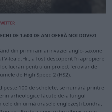
TWITTER
CHI DE 1.600 DE ANI OFERĂ NOI DOVEZI
nd din primii ani ai invaziei anglo-saxone
al V-lea d.Hr., a fost descoperit în apropiere
loc lucrări pentru un proiect feroviar de
umele de High Speed 2 (HS2).
ud peste 100 de schelete, se numără printre
riri arheologice făcute de-a lungul
în cele din urmă orașele englezești Londra,
intre alte descoperiri din ultimii ani se