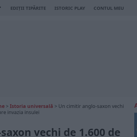
EDIȚII TIPĂRITE
ISTORIC PLAY
CONTUL MEU
ne
>
Istoria universală
>
Un cimitir anglo-saxon vechi
re invazia insulei
-saxon vechi de 1.600 de