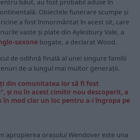
 pentru băut, au fost probabil aduse în
ontinentală. Obiectele funerare scumpe și
ricine a fost înmormântat în acest sit, care
urile vaste și plate din Aylesbury Vale, a
nglo-saxone
bogate, a declarat Wood.
locul de odihnă finală al unei singure familii
enuri de-a lungul mai multor generații.
lți din comunitatea lor să fi fost
, și nu în acest cimitir nou descoperit, a
s în mod clar un loc pentru a-i îngropa pe
n apropierea orașului Wendover este una