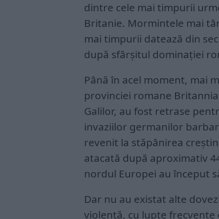
dintre cele mai timpurii ur
Britanie. Mormintele mai târz
mai timpurii datează din sec
după sfârșitul dominației ro
Până în acel moment, mai m
provinciei romane Britannia, 
Galilor, au fost retrase pentr
invaziilor germanilor barba
revenit la stăpânirea crești
atacată după aproximativ 44
nordul Europei au început să
Dar nu au existat alte dovez
violentă, cu lupte frecvente