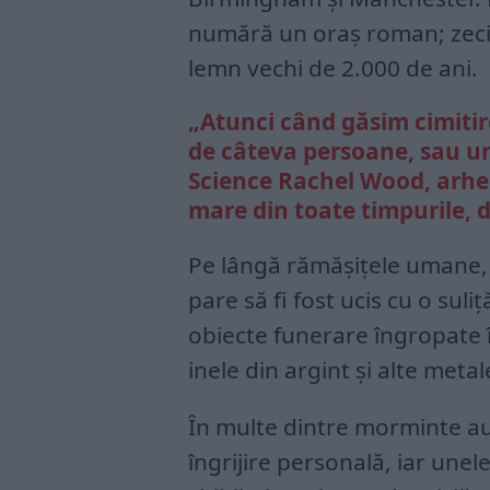
numără un oraș roman; zeci 
lemn vechi de 2.000 de ani.
„Atunci când găsim cimitire
de câteva persoane, sau un
Science Rachel Wood, arheo
mare din toate timpurile, d
Pe lângă rămășițele umane, 
pare să fi fost ucis cu o suli
obiecte funerare îngropate 
inele din argint și alte meta
În multe dintre morminte au
îngrijire personală, iar une