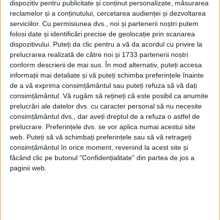
dispozitiv pentru publicitate și conținut personalizate, măsurarea
SCURGERILE DIN CONDUCTE
reclamelor și a conținutului, cercetarea audienței și dezvoltarea
serviciilor.
Cu permisiunea dvs., noi și partenerii noștri putem
Organizația Tratatului Atlanticului de Nord
folosi date și identificări precise de geolocație prin scanarea
(NATO) a emis o declarație în care a afirmat
dispozitivului. Puteți da clic pentru a vă da acordul cu privire la
prelucrarea realizată de către noi și 1733 partenerii noștri
că scurgerile sunt de „profundă
conform descrierii de mai sus. În mod alternativ, puteți accesa
îngrijorare” și că, în cazul în care daunele
informații mai detaliate și vă puteți schimba preferințele înainte
de a vă exprima consimțământul sau puteți refuza să vă dați
au fost cauzate de sabotaj, acestea vor fi
consimțământul.
Vă rugăm să rețineți că este posibil ca anumite
întâmpinate cu un „răspuns unit și
prelucrări ale datelor dvs. cu caracter personal să nu necesite
consimțământul dvs., dar aveți dreptul de a refuza o astfel de
hotărât”.
prelucrare. Preferințele dvs. se vor aplica numai acestui site
web. Puteți să vă schimbați preferințele sau să vă retrageți
consimțământul în orice moment, revenind la acest site și
făcând clic pe butonul "Confidențialitate" din partea de jos a
paginii web.