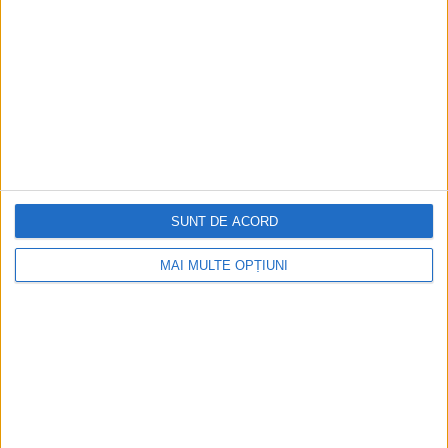
Istoria sloturilor: de la primele aparate
la sloturile online
Istoria dezvoltării cazinourilor în
România: de la saloane sociale, la era
digitală
SUNT DE ACORD
Figuri istorice celebre în sloturile online:
De la Cleopatra până la Iulius Cezar și
Napoleon Bonaparte
MAI MULTE OPȚIUNI
Aprilie 2026