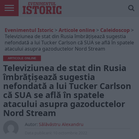
ARTICOLE
ONLINE
EDIȚII
ISTORIC
CONTUL
Evenimentul Istoric
>
Articole online
>
Caleidoscop
>
TIPĂRITE
PLAY
MEU
Televiziunea de stat din Rusia îmbrățișează sugestia
nefondată a lui Tucker Carlson că SUA se află în spatele
atacului asupra gazoductelor Nord Stream
ARTICOLE ONLINE
Televiziunea de stat din Rusia
îmbrățișează sugestia
nefondată a lui Tucker Carlson
că SUA se află în spatele
atacului asupra gazoductelor
Nord Stream
Autor:
Sălăvăstru Alexandru
Data publicarii:
10 octombrie 2022