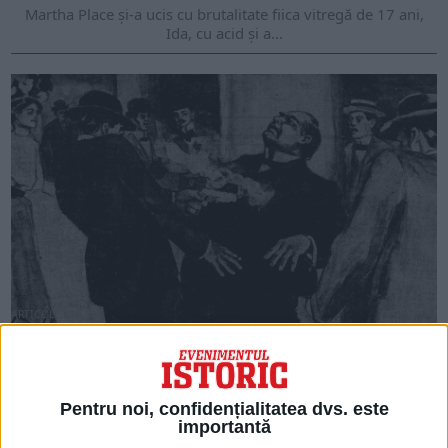
Martha Place și-a ucis cu brutalitate fiica vitregă de 17 ani,
Ida, cu acid și a...
ARTICOLE ONLINE
Asasinul președintelui William McKinley este executat
La 29 octombrie 1901, asasinul președintelui William
McKinley, Leon Czolgosz, este executat pe scaunul electric la...
Pentru noi, confidențialitatea dvs. este
importantă