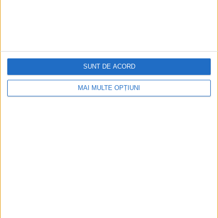
ARTICOLE ONLINE
Chinurile suferite de primul condamnat pe scaunul electric
Pe 6 august 1890, William Kemmler devine primul american
condamnat la scaunul electric. Doar că tehnica...
SUNT DE ACORD
MAI MULTE OPȚIUNI
Cea mai mare revistă de istorie din Europa!
.
Media KIT
PORTOFOLIU
Capital