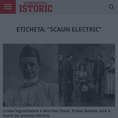
ARTICOLE
ONLINE
EDIȚII
ISTORIC
CONTUL
TIPĂRITE
PLAY
MEU
ETICHETA: "SCAUN ELECTRIC"
ARTICOLE ONLINE
Crima îngrozitoare a Marthei Place: Prima femeie care a
murit pe scaunul electric