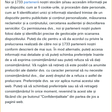
Noi și 1733
parteneri
i noștri stocăm și/sau accesăm informații pe
un dispozitiv, cum ar fi cookie-urile, și procesăm date personale,
cum ar fi identificatori unici și informații standard trimise de un
dispozitiv pentru publicitate și conținut personalizate, măsurarea
reclamelor și a conținutului, cercetarea audienței și dezvoltarea
serviciilor.
Cu permisiunea dvs., noi și partenerii noștri putem
folosi date și identificări precise de geolocație prin scanarea
dispozitivului. Puteți da clic pentru a vă da acordul cu privire la
prelucrarea realizată de către noi și 1733 partenerii noștri
conform descrierii de mai sus. În mod alternativ, puteți accesa
ARTICOLE ONLINE
6 august 1890: Prima execuție pe scaunul electric
informații mai detaliate și vă puteți schimba preferințele înainte
de a vă exprima consimțământul sau puteți refuza să vă dați
La închisoarea Auburn din New York, are loc prima execuție
prin electrocutare din istorie împotriva lui...
consimțământul.
Vă rugăm să rețineți că este posibil ca anumite
prelucrări ale datelor dvs. cu caracter personal să nu necesite
consimțământul dvs., dar aveți dreptul de a refuza o astfel de
prelucrare. Preferințele dvs. se vor aplica numai acestui site
web. Puteți să vă schimbați preferințele sau să vă retrageți
consimțământul în orice moment, revenind la acest site și
făcând clic pe butonul "Confidențialitate" din partea de jos a
paginii web.