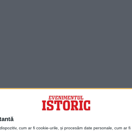
PORTOFOLIU
Capital
Evenimentul Zilei
tantă
Doctorul Zilei
Infofinanciar
spozitiv, cum ar fi cookie-urile, și procesăm date personale, cum ar fi id