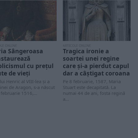
OLE ONLINE
ARTICOLE ONLINE
ia Sângeroasa
Tragica ironie a
nstaurează
soartei unei regine
olicismul cu prețul
care și-a pierdut capul
te de vieți
dar a câștigat coroana
 lui Henric al VIII-lea şi a
Pe 8 februarie, 1587, Maria
inei de Aragon, s-a născut
Stuart este decapitată. La
 februarie 1516,...
numai 44 de ani, fosta regină
a...