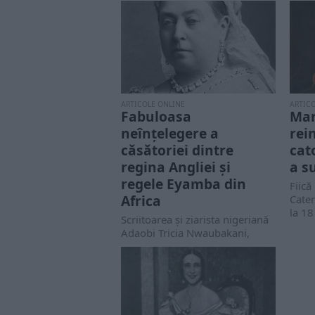
ARTICOLE ONLINE
ARTIC
Fabuloasa
Mar
neînțelegere a
rei
căsătoriei dintre
cat
regina Angliei și
a su
regele Eyamba din
Fiică
Africa
Cater
la 18
Scriitoarea și ziarista nigeriană
Adaobi Tricia Nwaubakani,
invitată la BBC pentru a-și
prezenta noua sa carte,...