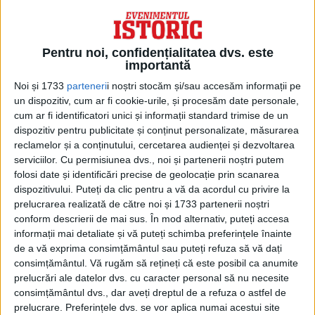
Pentru noi, confidențialitatea dvs. este
importantă
Noi și 1733
parteneri
i noștri stocăm și/sau accesăm informații pe
un dispozitiv, cum ar fi cookie-urile, și procesăm date personale,
cum ar fi identificatori unici și informații standard trimise de un
dispozitiv pentru publicitate și conținut personalizate, măsurarea
reclamelor și a conținutului, cercetarea audienței și dezvoltarea
ARTICOLE ONLINE
serviciilor.
Cu permisiunea dvs., noi și partenerii noștri putem
Ce chirie plătea Carol al II-lea pentru vila de lângă Paris
folosi date și identificări precise de geolocație prin scanarea
unde fugise cu Duduia
dispozitivului. Puteți da clic pentru a vă da acordul cu privire la
În corespondența pe care o trimitea spre sfârșitul anului
prelucrarea realizată de către noi și 1733 partenerii noștri
1927 presei americane, Elena Lupescu spunea că...
conform descrierii de mai sus. În mod alternativ, puteți accesa
informații mai detaliate și vă puteți schimba preferințele înainte
de a vă exprima consimțământul sau puteți refuza să vă dați
consimțământul.
Vă rugăm să rețineți că este posibil ca anumite
prelucrări ale datelor dvs. cu caracter personal să nu necesite
consimțământul dvs., dar aveți dreptul de a refuza o astfel de
prelucrare. Preferințele dvs. se vor aplica numai acestui site