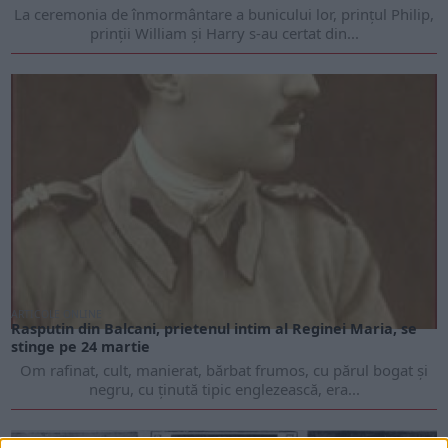
La ceremonia de înmormântare a bunicului lor, prinţul Philip,
prinţii William și Harry s-au certat din...
ARTICOLE ONLINE
Rasputin din Balcani, prietenul intim al Reginei Maria, se
stinge pe 24 martie
Om rafinat, cult, manierat, bărbat frumos, cu părul bogat și
negru, cu ținută tipic englezească, era...