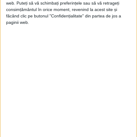
web. Puteți să vă schimbați preferințele sau să vă retrageți
consimțământul în orice moment, revenind la acest site și
făcând clic pe butonul "Confidențialitate" din partea de jos a
paginii web.
ARTICOLE ONLINE
A trecut la cele veşnice nemulțumit de drumul pe care o ia
omenirea un mare aristocrat român
În 1952 a fost arestat de regimul comunist, sub acuzaţia de
nedenunţare de complot, fiind condamnat...