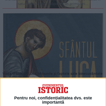
satul Trikkala din Peloponez. În primii ani...
ARTICOLE ONLINE
Viața Sfântului Luca. Minunile și faptele sale binecuvântate
Astăzi, 18 octombrie, este sărbătorit Sfântul Luca. Unul din
Apostolii lui Isus Hristos. Care sunt faptele...
Pentru noi, confidențialitatea dvs. este
importantă