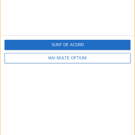
ARTICOLE ONLINE
Credința a biruit Bolșevismul în Joia Mare! Paștele la
Canalul Dunăre-Marea Neagră. Exclusivitate
Dovezi ale forței credinței apar din cele mai neașteptate
locuri. Poate chiar din cele pe care...
SUNT DE ACORD
MAI MULTE OPȚIUNI
Cea mai mare revistă de istorie din Europa!
.
Media KIT
PORTOFOLIU