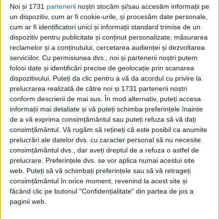
Noi și 1731
parteneri
i noștri stocăm și/sau accesăm informații pe
un dispozitiv, cum ar fi cookie-urile, și procesăm date personale,
cum ar fi identificatori unici și informații standard trimise de un
dispozitiv pentru publicitate și conținut personalizate, măsurarea
reclamelor și a conținutului, cercetarea audienței și dezvoltarea
serviciilor.
Cu permisiunea dvs., noi și partenerii noștri putem
folosi date și identificări precise de geolocație prin scanarea
dispozitivului. Puteți da clic pentru a vă da acordul cu privire la
prelucrarea realizată de către noi și 1731 partenerii noștri
ARTICOLE ONLINE
Minunea rusească din secolul al XVIII-lea care a dispărut în
conform descrierii de mai sus. În mod alternativ, puteți accesa
timpul celui de-al Doilea Război Mondial
informații mai detaliate și vă puteți schimba preferințele înainte
Cunoscută drept "a opta minune a lumii", Camera de
de a vă exprima consimțământul sau puteți refuza să vă dați
chihlimbar din Palatul Ecaterina din Sankt Petersburg...
consimțământul.
Vă rugăm să rețineți că este posibil ca anumite
prelucrări ale datelor dvs. cu caracter personal să nu necesite
consimțământul dvs., dar aveți dreptul de a refuza o astfel de
prelucrare. Preferințele dvs. se vor aplica numai acestui site
web. Puteți să vă schimbați preferințele sau să vă retrageți
consimțământul în orice moment, revenind la acest site și
făcând clic pe butonul "Confidențialitate" din partea de jos a
paginii web.