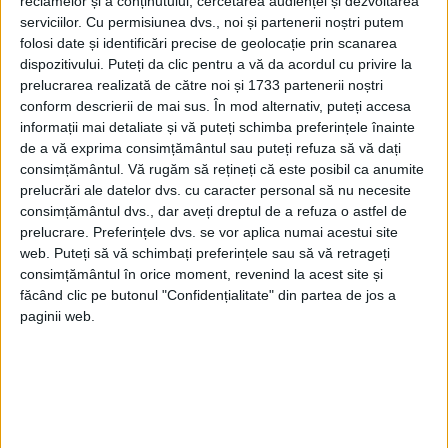
reclamelor și a conținutului, cercetarea audienței și dezvoltarea
serviciilor.
Cu permisiunea dvs., noi și partenerii noștri putem
folosi date și identificări precise de geolocație prin scanarea
dispozitivului. Puteți da clic pentru a vă da acordul cu privire la
prelucrarea realizată de către noi și 1733 partenerii noștri
conform descrierii de mai sus. În mod alternativ, puteți accesa
informații mai detaliate și vă puteți schimba preferințele înainte
de a vă exprima consimțământul sau puteți refuza să vă dați
consimțământul.
Vă rugăm să rețineți că este posibil ca anumite
prelucrări ale datelor dvs. cu caracter personal să nu necesite
consimțământul dvs., dar aveți dreptul de a refuza o astfel de
prelucrare. Preferințele dvs. se vor aplica numai acestui site
ARTICOLE ONLINE
Când nici câinii grănicerilor nu mai credeau în politica de
web. Puteți să vă schimbați preferințele sau să vă retrageți
izolare a românilor în ţarc. Scenă de film la Bega Veche
consimțământul în orice moment, revenind la acest site și
Din România comunistă s-a încercat evadarea spre lumea
făcând clic pe butonul "Confidențialitate" din partea de jos a
liberă prin toate mijloacele pe care şi le...
paginii web.