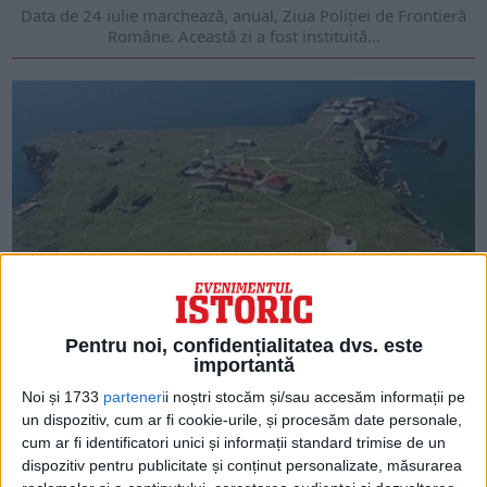
Data de 24 iulie marchează, anual, Ziua Poliţiei de Frontieră
Române. Această zi a fost instituită...
CALEIDOSCOP
Pentru noi, confidențialitatea dvs. este
Ambarcațiunile care transportau grănicerii de pe Insula
importantă
Șerpilor ar fi fost atacate de nave ucrainene, dirijate de
drone americane
Noi și 1733
parteneri
i noștri stocăm și/sau accesăm informații pe
Insula Șerpilor reprezintă un punct strategic extrem de
un dispozitiv, cum ar fi cookie-urile, și procesăm date personale,
important din Marea Neagră, care are un rol...
cum ar fi identificatori unici și informații standard trimise de un
dispozitiv pentru publicitate și conținut personalizate, măsurarea