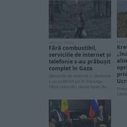
ARTIC
ARTICOLE ONLINE
Kre
Fără combustibil,
„în
serviciile de internet și
ali
telefonie s-au prăbușit
opr
complet în Gaza
pri
Serviciile de internet și telefonie
Ucr
s-au prăbușit joi în întreaga
Fâșie Gaza din cauza lipsei de...
Preșe
calif
și si