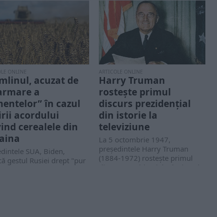
OLE ONLINE
ARTICOLE ONLINE
mlinul, acuzat de
Harry Truman
armare a
rostește primul
mentelor” în cazul
discurs prezidențial
irii acordului
din istorie la
vind cerealele din
televiziune
aina
La 5 octombrie 1947,
președintele Harry Truman
dintele SUA, Biden,
(1884-1972) rostește primul
ică gestul Rusiei drept "pur
discurs prezidențial televizat de
mplu scandalos".
la Casa...