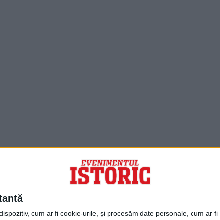
PORTOFOLIU
Capital
Evenimentul Zilei
tantă
Doctorul Zilei
Infofinanciar
spozitiv, cum ar fi cookie-urile, și procesăm date personale, cum ar fi id