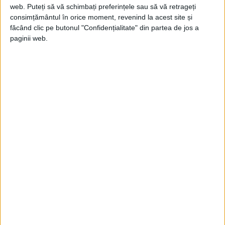
web. Puteți să vă schimbați preferințele sau să vă retrageți
consimțământul în orice moment, revenind la acest site și
făcând clic pe butonul "Confidențialitate" din partea de jos a
paginii web.
ARTICOLE ONLINE
Pricina din care aviatorul Blériot a lăsat cu buza umflată
pe Regina Carmen Sylva și zeci de mii de bucureșteni
O senzație enormă s-a stârnit în întreaga lume când, în 1909,
tânărul aviator, de 26 de...