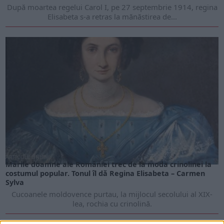
După moartea regelui Carol I, pe 27 septembrie 1914, regina
Elisabeta s-a retras la mănăstirea de...
ARTICOLE ONLINE
Marile doamne ale României trec de la moda crinolinei la
costumul popular. Tonul îl dă Regina Elisabeta – Carmen
Sylva
Cucoanele moldovence purtau, la mijlocul secolului al XIX-
lea, rochia cu crinolină.