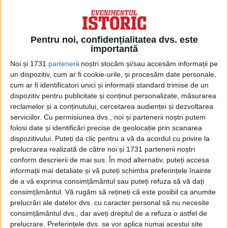
Pentru noi, confidențialitatea dvs. este
importantă
Noi și 1731
parteneri
i noștri stocăm și/sau accesăm informații pe
un dispozitiv, cum ar fi cookie-urile, și procesăm date personale,
cum ar fi identificatori unici și informații standard trimise de un
dispozitiv pentru publicitate și conținut personalizate, măsurarea
reclamelor și a conținutului, cercetarea audienței și dezvoltarea
serviciilor.
Cu permisiunea dvs., noi și partenerii noștri putem
ARTICOLE ONLINE
folosi date și identificări precise de geolocație prin scanarea
Bucureștiul văzut pentru prima dată de Carmen Sylva în
1869
dispozitivului. Puteți da clic pentru a vă da acordul cu privire la
prelucrarea realizată de către noi și 1731 partenerii noștri
În anul 1869, principesa Elisabeta de Wied viitoarea regină a
României, păşea pentru întâia oară pe...
conform descrierii de mai sus. În mod alternativ, puteți accesa
informații mai detaliate și vă puteți schimba preferințele înainte
de a vă exprima consimțământul sau puteți refuza să vă dați
consimțământul.
Vă rugăm să rețineți că este posibil ca anumite
prelucrări ale datelor dvs. cu caracter personal să nu necesite
consimțământul dvs., dar aveți dreptul de a refuza o astfel de
prelucrare. Preferințele dvs. se vor aplica numai acestui site