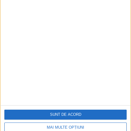
ARTICOLE ONLINE
Când Regina României deplângea soarta Albaniei
Plângeţi voi Albanezii şi Aromânii pe mormântul proaspăt al
acestei Regine-Mamă, care a ştiut să infiltreze...
SUNT DE ACORD
ARTICOLE ONLINE
Regina Carmen Sylva jelită de albanezii din România
A murit Regina Elisabeta, poeta Carmen Sylva, ocrotitoarea
MAI MULTE OPȚIUNI