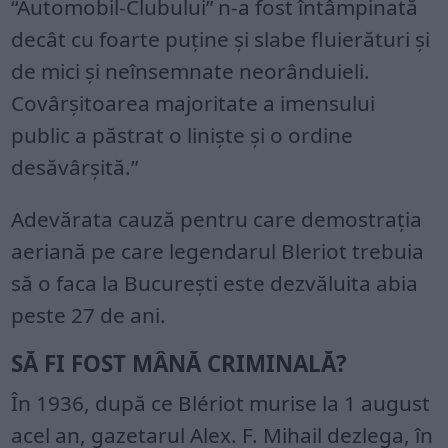
“Automobil-Clubului” n-a fost întâmpinată
decât cu foarte puţine şi slabe fluierături şi
de mici şi neînsemnate neorânduieli.
Covârşitoarea majoritate a imensului
public a păstrat o linişte şi o ordine
desăvârşită.”
Adevărata cauză pentru care demostraţia
aeriană pe care legendarul Bleriot trebuia
să o faca la Bucureşti este dezvăluita abia
peste 27 de ani.
SĂ FI FOST MÂNĂ CRIMINALĂ?
În 1936, după ce Blériot murise la 1 august
acel an, gazetarul Alex. F. Mihail dezlega, în