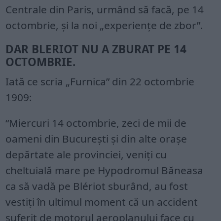
Centrale din Paris, urmând să facă, pe 14
octombrie, și la noi „experiențe de zbor”.
DAR BLERIOT NU A ZBURAT PE 14
OCTOMBRIE.
Iată ce scria „Furnica” din 22 octombrie
1909:
“Miercuri 14 octombrie, zeci de mii de
oameni din Bucureşti şi din alte oraşe
depărtate ale provinciei, veniţi cu
cheltuială mare pe Hypodromul Băneasa
ca să vadă pe Blériot sburând, au fost
vestiţi în ultimul moment că un accident
suferit de motorul aeroplanului face cu