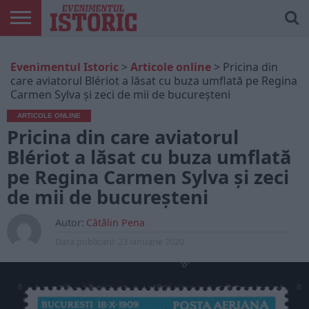
ARTICOLE
ONLINE
EDIȚII
ISTORIC
CONTUL
Evenimentul Istoric
>
Articole online
>
Pricina din
TIPĂRITE
PLAY
MEU
care aviatorul Blériot a lăsat cu buza umflată pe Regina
Carmen Sylva și zeci de mii de bucureșteni
ARTICOLE ONLINE
Pricina din care aviatorul
Blériot a lăsat cu buza umflată
pe Regina Carmen Sylva și zeci
de mii de bucureșteni
Autor:
Cătălin Pena
Data publicarii:
23 ianuarie 2020