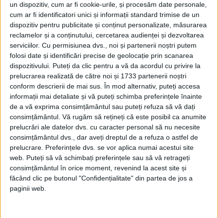
un dispozitiv, cum ar fi cookie-urile, și procesăm date personale,
internaţionale, cred că astăzi, se poate
cum ar fi identificatori unici și informații standard trimise de un
dispozitiv pentru publicitate și conținut personalizate, măsurarea
aduce la cunoştinţa publicului adevărul
reclamelor și a conținutului, cercetarea audienței și dezvoltarea
istoric:
serviciilor.
Cu permisiunea dvs., noi și partenerii noștri putem
folosi date și identificări precise de geolocație prin scanarea
dispozitivului. Puteți da clic pentru a vă da acordul cu privire la
prelucrarea realizată de către noi și 1733 partenerii noștri
conform descrierii de mai sus. În mod alternativ, puteți accesa
informații mai detaliate și vă puteți schimba preferințele înainte
de a vă exprima consimțământul sau puteți refuza să vă dați
consimțământul.
Vă rugăm să rețineți că este posibil ca anumite
prelucrări ale datelor dvs. cu caracter personal să nu necesite
consimțământul dvs., dar aveți dreptul de a refuza o astfel de
prelucrare. Preferințele dvs. se vor aplica numai acestui site
web. Puteți să vă schimbați preferințele sau să vă retrageți
consimțământul în orice moment, revenind la acest site și
făcând clic pe butonul "Confidențialitate" din partea de jos a
paginii web.
LA CAPȘA
În acea zi, la 14 Octombrie 1909, mai mulţi