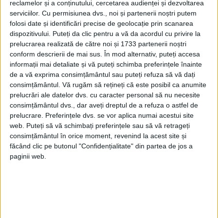
reclamelor și a conținutului, cercetarea audienței și dezvoltarea
serviciilor.
Cu permisiunea dvs., noi și partenerii noștri putem
folosi date și identificări precise de geolocație prin scanarea
dispozitivului. Puteți da clic pentru a vă da acordul cu privire la
prelucrarea realizată de către noi și 1733 partenerii noștri
conform descrierii de mai sus. În mod alternativ, puteți accesa
informații mai detaliate și vă puteți schimba preferințele înainte
de a vă exprima consimțământul sau puteți refuza să vă dați
consimțământul.
Vă rugăm să rețineți că este posibil ca anumite
prelucrări ale datelor dvs. cu caracter personal să nu necesite
consimțământul dvs., dar aveți dreptul de a refuza o astfel de
prelucrare. Preferințele dvs. se vor aplica numai acestui site
ARTICOLE ONLINE
Un căpitan de Securitate povestește cum a trăit Revoluția
web. Puteți să vă schimbați preferințele sau să vă retrageți
pe 22 decembrie 1989. 820.000 de informatori și turnători
consimțământul în orice moment, revenind la acest site și
Istoricul Cezar Dobre era, în decembrie 1989, căpitan de
făcând clic pe butonul "Confidențialitate" din partea de jos a
Securitate în Consiliul Politic al Ministerului de...
paginii web.