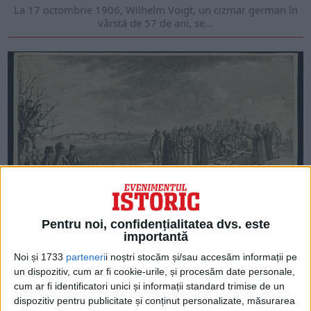
La 17 octombrie 1906, Wilhelm Voigt, un cizmar german în
vârstă de 57 de ani, se...
ARTICOLE ONLINE
Pentru noi, confidențialitatea dvs. este
Misteriosul Căpitan cu chivăra roșie care vorbea în numele
importantă
lui Horia în timpul răscoalei conduse de Horia, Cloșca și
Crișan
Noi și 1733
parteneri
i noștri stocăm și/sau accesăm informații pe
În primele zile ale răscoalei conduse de Horia, Cloșca și
un dispozitiv, cum ar fi cookie-urile, și procesăm date personale,
Crișan apare un căpitan al răzvrătiților,...
cum ar fi identificatori unici și informații standard trimise de un
dispozitiv pentru publicitate și conținut personalizate, măsurarea