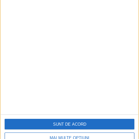
ARTICOLE ONLINE
Adumitresei nu a recunoscut la partid că şi-a bătut joc în
mod abuziv de femeile sovietice
Căpitanul de vas cu patru clase primare Ştefan Adumitresei
era dat afară din PMR în 1950...
SUNT DE ACORD
Cea mai mare revistă de istorie din Europa!
.
MAI MULTE OPȚIUNI