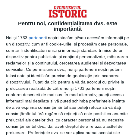
Pentru noi, confidențialitatea dvs. este
importantă
Noi și 1733
parteneri
i noștri stocăm și/sau accesăm informații pe
un dispozitiv, cum ar fi cookie-urile, și procesăm date personale,
cum ar fi identificatori unici și informații standard trimise de un
dispozitiv pentru publicitate și conținut personalizate, măsurarea
reclamelor și a conținutului, cercetarea audienței și dezvoltarea
ARTICOLE ONLINE
serviciilor.
Cu permisiunea dvs., noi și partenerii noștri putem
Una dintre cele mai mari înșelătorii din toate timpurile:
folosi date și identificări precise de geolocație prin scanarea
Meciul dintre Baer și Carnera
dispozitivului. Puteți da clic pentru a vă da acordul cu privire la
Un mare scandal izbucnea în Statele Unite ale Americii la
prelucrarea realizată de către noi și 1733 partenerii noștri
1934, după ce s-a descoperit una...
conform descrierii de mai sus. În mod alternativ, puteți accesa
informații mai detaliate și vă puteți schimba preferințele înainte
de a vă exprima consimțământul sau puteți refuza să vă dați
consimțământul.
Vă rugăm să rețineți că este posibil ca anumite
prelucrări ale datelor dvs. cu caracter personal să nu necesite
consimțământul dvs., dar aveți dreptul de a refuza o astfel de
prelucrare. Preferințele dvs. se vor aplica numai acestui site