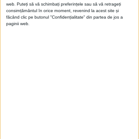
web. Puteți să vă schimbați preferințele sau să vă retrageți
consimțământul în orice moment, revenind la acest site și
făcând clic pe butonul "Confidențialitate" din partea de jos a
paginii web.
ARTICOLE ONLINE
El Terrible și-a găsit primul naș în El Barreta
S-a născut la 1 septembrie 1976, în Tijuana (Mexic), într-o
familie de condiţie modestă, îmbrăţişând boxul,...