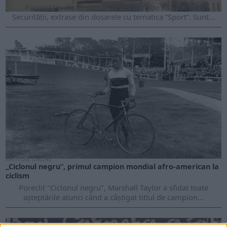
Prezentăm astăzi un set de documente din arhivele
Securității, extrase din dosarele cu tematica ”Sport”. Sunt...
ARTICOLE ONLINE
„Ciclonul negru”, primul campion mondial afro-american la
ciclism
Poreclit "Ciclonul negru", Marshall Taylor a sfidat toate
așteptările atunci când a câștigat titlul de campion...