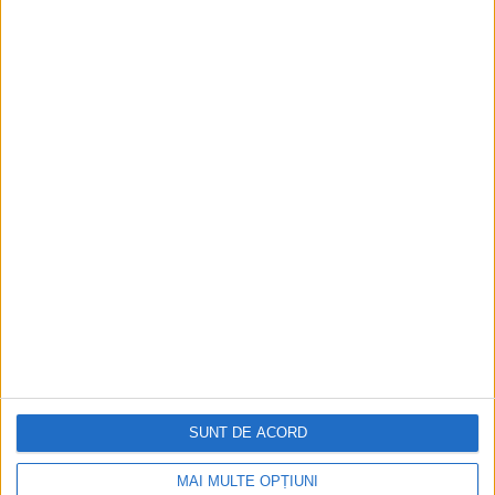
ARTICOLE ONLINE
Recordul lui Ivan Krarmoplazob, campionul mâncăcioșilor
din Rusia
A fost odată în armata rusă un anume Ivan Krarmoplazob,
care se lăuda că posedă mândra...
ARTICOLE ONLINE
Pașaportul Nansen, actul care îi recunoștea cetățeni ai
SUNT DE ACORD
planetei pe refugiații ruși și armeni
Înainte de izbucnirea celui de-al doilea Război Mondial, în
MAI MULTE OPȚIUNI