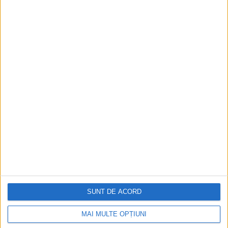
ARTICOLE ONLINE
O navă rară, veche de 400 de ani, găsită într-un râu
german este o „capsulă a timpului” uimitor de bine
conservată
Arheologii marini din nordul Germaniei au descoperit epava
unui cargo vechi de 400 de ani, care...
SUNT DE ACORD
Cea mai mare revistă de istorie din Europa!
.
MAI MULTE OPȚIUNI
Media KIT