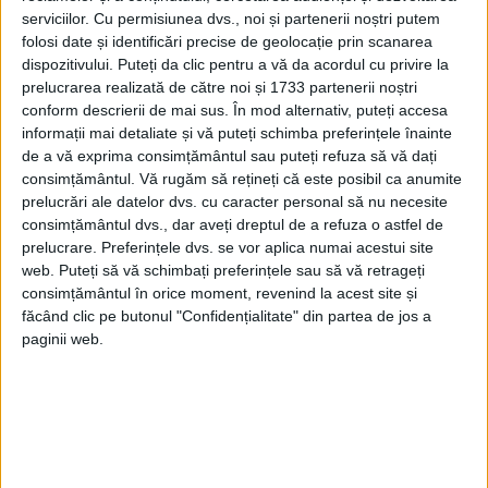
serviciilor.
Cu permisiunea dvs., noi și partenerii noștri putem
folosi date și identificări precise de geolocație prin scanarea
dispozitivului. Puteți da clic pentru a vă da acordul cu privire la
prelucrarea realizată de către noi și 1733 partenerii noștri
conform descrierii de mai sus. În mod alternativ, puteți accesa
informații mai detaliate și vă puteți schimba preferințele înainte
de a vă exprima consimțământul sau puteți refuza să vă dați
consimțământul.
Vă rugăm să rețineți că este posibil ca anumite
prelucrări ale datelor dvs. cu caracter personal să nu necesite
ARTICOLE ONLINE
consimțământul dvs., dar aveți dreptul de a refuza o astfel de
Conducerea și funcțiile breslei
prelucrare. Preferințele dvs. se vor aplica numai acestui site
La început, conducerea breslei era asigurată de doi staroști,
web. Puteți să vă schimbați preferințele sau să vă retrageți
apoi patru. La Cluj staroștii erau germani...
consimțământul în orice moment, revenind la acest site și
făcând clic pe butonul "Confidențialitate" din partea de jos a
paginii web.