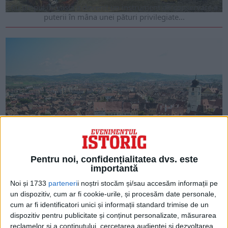
Cu timpul, breasla a devenit un instrument de conservare a
puterii în mâna unei pături privilegiate...
Pentru noi, confidențialitatea dvs. este
ARTICOLE ONLINE
Comunitatea civică a sașilor sibieni
importantă
Înainte de secolul XVI, când normele sociale încep să fie
Noi și 1733
parteneri
i noștri stocăm și/sau accesăm informații pe
impuse de autoritățile orășenești, a existat...
un dispozitiv, cum ar fi cookie-urile, și procesăm date personale,
cum ar fi identificatori unici și informații standard trimise de un
dispozitiv pentru publicitate și conținut personalizate, măsurarea
reclamelor și a conținutului, cercetarea audienței și dezvoltarea