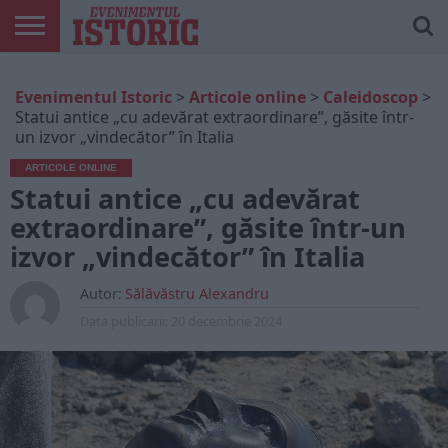
ARTICOLE
ONLINE
EDIȚII
ISTORIC
CONTUL
Evenimentul Istoric
>
Articole online
>
Caleidoscop
>
TIPĂRITE
PLAY
MEU
Statui antice „cu adevărat extraordinare”, găsite într-
un izvor „vindecător” în Italia
ARTICOLE ONLINE
Statui antice „cu adevărat
extraordinare”, găsite într-un
izvor „vindecător” în Italia
Autor:
Sălăvăstru Alexandru
Data publicarii:
20 decembrie 2024