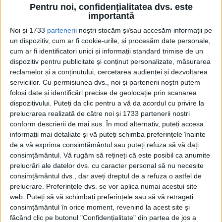
zonei, se arată în declarație.
Pentru noi, confidențialitatea dvs. este
importantă
Noi și 1733
parteneri
i noștri stocăm și/sau accesăm informații pe
un dispozitiv, cum ar fi cookie-urile, și procesăm date personale,
cum ar fi identificatori unici și informații standard trimise de un
dispozitiv pentru publicitate și conținut personalizate, măsurarea
reclamelor și a conținutului, cercetarea audienței și dezvoltarea
serviciilor.
Cu permisiunea dvs., noi și partenerii noștri putem
folosi date și identificări precise de geolocație prin scanarea
dispozitivului. Puteți da clic pentru a vă da acordul cu privire la
prelucrarea realizată de către noi și 1733 partenerii noștri
conform descrierii de mai sus. În mod alternativ, puteți accesa
informații mai detaliate și vă puteți schimba preferințele înainte
de a vă exprima consimțământul sau puteți refuza să vă dați
De asemenea, echipa a găsit o serie de alte
consimțământul.
Vă rugăm să rețineți că este posibil ca anumite
statui, inclusiv un corp masculin nud găsit
prelucrări ale datelor dvs. cu caracter personal să nu necesite
consimțământul dvs., dar aveți dreptul de a refuza o astfel de
tăiat în două. Acesta conține o inscripție
prelucrare. Preferințele dvs. se vor aplica numai acestui site
scrisă în latină care spune că statuia este
web. Puteți să vă schimbați preferințele sau să vă retrageți
consimțământul în orice moment, revenind la acest site și
de la un bărbat pe nume „Gaius Roscius”,
făcând clic pe butonul "Confidențialitate" din partea de jos a