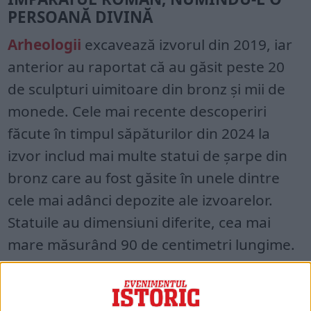
PERSOANĂ DIVINĂ
Arheologii
excavează izvorul din 2019, iar
anterior au raportat că au găsit peste 20
de sculpturi uimitoare din bronz și mii de
monede. Cele mai recente descoperiri
făcute în timpul săpăturilor din 2024 la
izvor includ mai multe statui de șarpe din
bronz care au fost găsite în unele dintre
cele mai adânci depozite ale izvoarelor.
Statuile au dimensiuni diferite, cea mai
mare măsurând 90 de centimetri lungime.
Aceste statui de șarpe ar fi putut fi plasate
în izvor pentru a acționa ca protectori ai