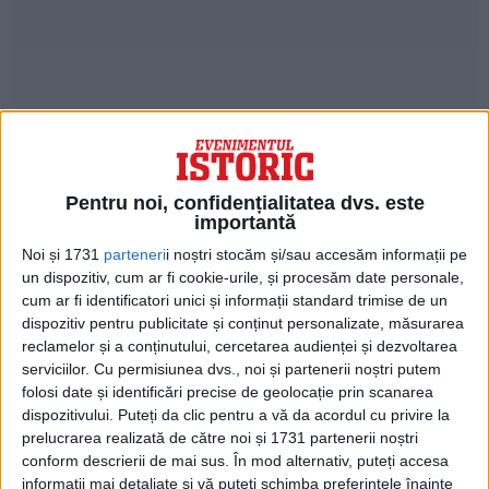
Pentru noi, confidențialitatea dvs. este
importantă
Sigur că în condiţiile de atunci, n-am făcut
Noi și 1731
parteneri
i noștri stocăm și/sau accesăm informații pe
opoziţie regimului”, a mărturisit Nicolae
un dispozitiv, cum ar fi cookie-urile, și procesăm date personale,
cum ar fi identificatori unici și informații standard trimise de un
Corneanu.
dispozitiv pentru publicitate și conținut personalizate, măsurarea
reclamelor și a conținutului, cercetarea audienței și dezvoltarea
PARASTAS DE ȘAPTE ANI
serviciilor.
Cu permisiunea dvs., noi și partenerii noștri putem
folosi date și identificări precise de geolocație prin scanarea
Au trecut şapte ani de la moartea
dispozitivului. Puteți da clic pentru a vă da acordul cu privire la
Înaltpreasfinţitului Nicolae Corneanu, care
prelucrarea realizată de către noi și 1731 partenerii noștri
conform descrierii de mai sus. În mod alternativ, puteți accesa
a fost mitropolitul Banatului vreme de 52
informații mai detaliate și vă puteți schimba preferințele înainte