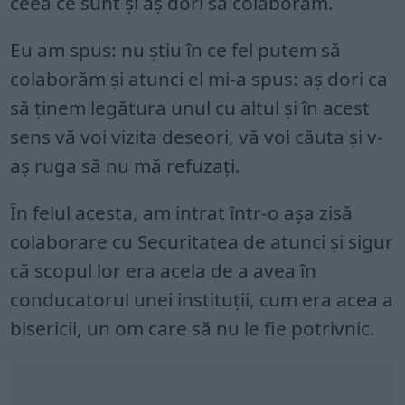
ceea ce sunt şi aş dori să colaborăm.
Eu am spus: nu ştiu în ce fel putem să
colaborăm şi atunci el mi-a spus: aş dori ca
să ţinem legătura unul cu altul şi în acest
sens vă voi vizita deseori, vă voi căuta şi v-
aş ruga să nu mă refuzaţi.
În felul acesta, am intrat într-o aşa zisă
colaborare cu Securitatea de atunci şi sigur
că scopul lor era acela de a avea în
conducatorul unei instituţii, cum era acea a
bisericii, un om care să nu le fie potrivnic.