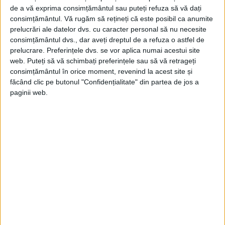
de ani.
de a vă exprima consimțământul sau puteți refuza să vă dați
consimțământul.
Vă rugăm să rețineți că este posibil ca anumite
prelucrări ale datelor dvs. cu caracter personal să nu necesite
Pe 28 septembrie 2014, Nicolae Corneanu,
consimțământul dvs., dar aveți dreptul de a refuza o astfel de
mitropolitul Banatului în vârstă de 90 de
prelucrare. Preferințele dvs. se vor aplica numai acestui site
web. Puteți să vă schimbați preferințele sau să vă retrageți
ani, avea să treacă la cele veşnice.
consimțământul în orice moment, revenind la acest site și
făcând clic pe butonul "Confidențialitate" din partea de jos a
În toate bisericile au avut loc marți slujbe în
paginii web.
memoria lui Nicolae Corneanu.
Nu doar biserica ordodoxă s-a gândit la
Nicolae Corneanu, care a fost cunoscut
pentru promovarea ecumenismului şi
pentru relaţia sa foarte bună cu toate
cultele religioase din Timişoara.