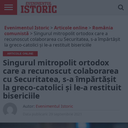
ARTICOLE
ONLINE
EDIȚII
ISTORIC
CONTUL
Evenimentul Istoric
>
Articole online
>
România
TIPĂRITE
PLAY
MEU
comunistă
>
Singurul mitropolit ortodox care a
recunoscut colaborarea cu Securitatea, s-a împărtășit
la greco-catolici și le-a restituit bisericiile
ARTICOLE ONLINE
Singurul mitropolit ortodox
care a recunoscut colaborarea
cu Securitatea, s-a împărtășit
la greco-catolici și le-a restituit
bisericiile
Autor:
Evenimentul Istoric
Data publicarii:
29 septembrie 2021