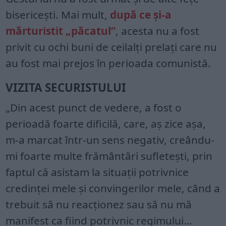
bisericeşti. Mai mult,
după ce şi-a
mărturistit „păcatul”
, acesta nu a fost
privit cu ochi buni de ceilalţi prelaţi care nu
au fost mai prejos în perioada comunistă.
VIZITA SECURISTULUI
„Din acest punct de vedere, a fost o
perioadă foarte dificilă, care, aş zice aşa,
m-a marcat într-un sens negativ, creându-
mi foarte multe frământări sufleteşti, prin
faptul că asistam la situaţii potrivnice
credinţei mele şi convingerilor mele, când a
trebuit să nu reacţionez sau să nu mă
manifest ca fiind potrivnic regimului…