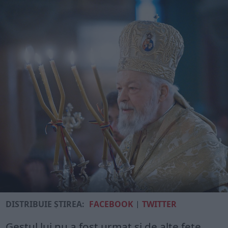
DISTRIBUIE ȘTIREA:
FACEBOOK
|
TWITTER
Gestul lui nu a fost urmat şi de alte feţe