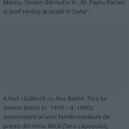
Marcu, Simion Bărnuțiu în „Al. Papiu Ilarian
și Iosif Hodoș la studii în Italia”.
A fost căsătorit cu Ana Balint, fiica lui
Simion Balint (n. 1810 – d. 1880),
descendent al unei familii nobiliare de
preoți din Vima Mică (Țara Lăpușului),