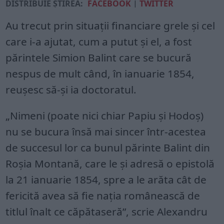
DISTRIBUIE ȘTIREA:
FACEBOOK
|
TWITTER
Au trecut prin situații financiare grele și cel
care i-a ajutat, cum a putut și el, a fost
părintele Simion Balint care se bucură
nespus de mult când, în ianuarie 1854,
reușesc să-și ia doctoratul.
„Nimeni (poate nici chiar Papiu și Hodoș)
nu se bucura însă mai sincer într-acestea
de succesul lor ca bunul părinte Balint din
Roșia Montană, care le și adresă o epistolă
la 21 ianuarie 1854, spre a le arăta cât de
fericită avea să fie nația românească de
titlul înalt ce căpătaseră”, scrie Alexandru