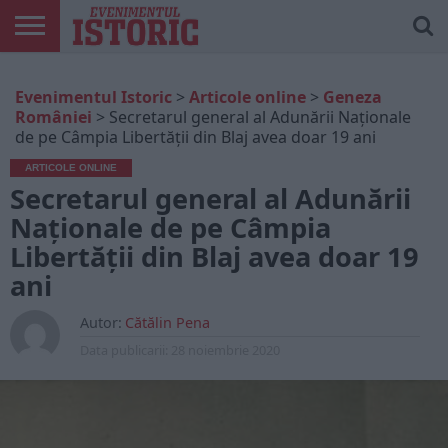
ARTICOLE
ONLINE
EDIȚII
ISTORIC
CONTUL
Evenimentul Istoric
>
Articole online
>
Geneza
TIPĂRITE
PLAY
MEU
României
>
Secretarul general al Adunării Naționale
de pe Câmpia Libertății din Blaj avea doar 19 ani
ARTICOLE ONLINE
Secretarul general al Adunării
Naționale de pe Câmpia
Libertății din Blaj avea doar 19
ani
Autor:
Cătălin Pena
Data publicarii:
28 noiembrie 2020