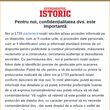
mai 1848.
Pentru noi, confidențialitatea dvs. este
importantă
Noi și 1733
parteneri
i noștri stocăm și/sau accesăm informații pe
un dispozitiv, cum ar fi cookie-urile, și procesăm date personale,
cum ar fi identificatori unici și informații standard trimise de un
dispozitiv pentru publicitate și conținut personalizate, măsurarea
reclamelor și a conținutului, cercetarea audienței și dezvoltarea
serviciilor.
Cu permisiunea dvs., noi și partenerii noștri putem
folosi date și identificări precise de geolocație prin scanarea
dispozitivului. Puteți da clic pentru a vă da acordul cu privire la
prelucrarea realizată de către noi și 1733 partenerii noștri
Ca deputat în dieta ungurească din Pesta,
conform descrierii de mai sus. În mod alternativ, puteți accesa
susține autonomia și integritatea
informații mai detaliate și vă puteți schimba preferințele înainte
de a vă exprima consimțământul sau puteți refuza să vă dați
Transilvaniei pentru care este felicitat de
consimțământul.
Vă rugăm să rețineți că este posibil ca anumite
brașoveni, craioveni, bucureșteni și de cei
prelucrări ale datelor dvs. cu caracter personal să nu necesite
consimțământul dvs., dar aveți dreptul de a refuza o astfel de
de la Academia sibiană de drepturi.