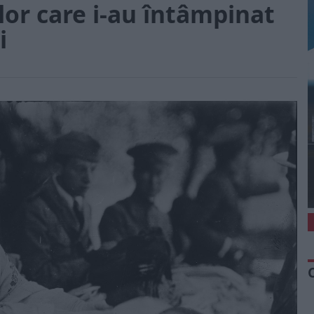
or care i-au întâmpinat
i