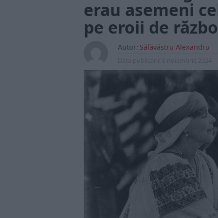
erau asemeni cel
pe eroii de războ
Autor:
Sălăvăstru Alexandru
Data publicarii:
6 noiembrie 2024