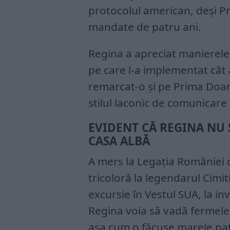
protocolul american, deși Pr
mandate de patru ani.
Regina a apreciat manierele 
pe care l-a implementat cât 
remarcat-o și pe Prima Doa
stilul laconic de comunicare
EVIDENT CĂ REGINA NU S
CASA ALBĂ
A mers la Legația României
tricoloră la legendarul Cimit
excursie în Vestul SUA, la in
Regina voia să vadă fermele.
așa cum o făcuse marele pat