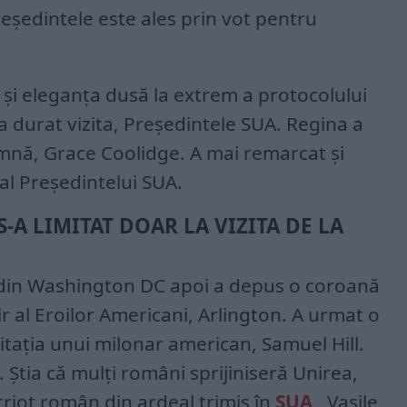
eședintele este ales prin vot pentru
și eleganța dusă la extrem a protocolului
a durat vizita, Președintele SUA. Regina a
mnă, Grace Coolidge. A mai remarcat și
 al Președintelui SUA.
-A LIMITAT DOAR LA VIZITA DE LA
 din Washington DC apoi a depus o coroană
ir al Eroilor Americani, Arlington. A urmat o
vitația unui milonar american, Samuel Hill.
 Știa că mulți români sprijiniseră Unirea,
riot român din ardeal trimis în
SUA
, Vasile