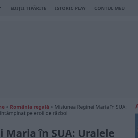
EDIȚII TIPĂRITE
ISTORIC PLAY
CONTUL MEU
ne
>
România regală
>
Misiunea Reginei Maria în SUA:
 întâmpinat pe eroii de război
 Maria în SUA: Uralele