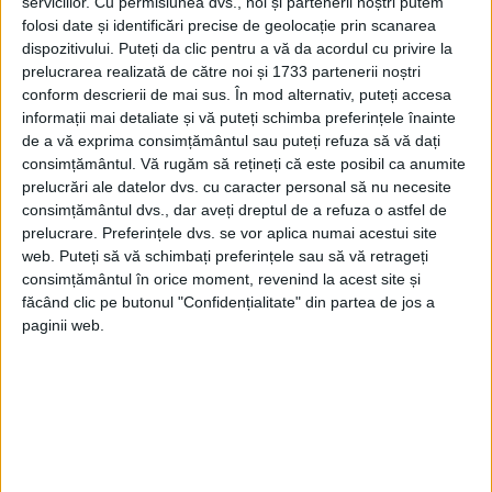
serviciilor.
Cu permisiunea dvs., noi și partenerii noștri putem
folosi date și identificări precise de geolocație prin scanarea
dispozitivului. Puteți da clic pentru a vă da acordul cu privire la
prelucrarea realizată de către noi și 1733 partenerii noștri
conform descrierii de mai sus. În mod alternativ, puteți accesa
informații mai detaliate și vă puteți schimba preferințele înainte
de a vă exprima consimțământul sau puteți refuza să vă dați
consimțământul.
Vă rugăm să rețineți că este posibil ca anumite
prelucrări ale datelor dvs. cu caracter personal să nu necesite
A urmat un mare dejun militar care a
consimțământul dvs., dar aveți dreptul de a refuza o astfel de
durat două ore și jumătate. Aceasta este
prelucrare. Preferințele dvs. se vor aplica numai acestui site
web. Puteți să vă schimbați preferințele sau să vă retrageți
singura tortură, aceste mese lungi. M-
consimțământul în orice moment, revenind la acest site și
am dus la palatul episcopal, unde am
făcând clic pe butonul "Confidențialitate" din partea de jos a
primit mai întâi văduvele și orfanii
paginii web.
românilor uciși de unguri, apoi
nenumărate delegații de la toate
grupurile din oraș. Preoți ortodocși,
greco-catolici, catolici, protestanți, evrei,
autorități orășenești, școli, delegații de