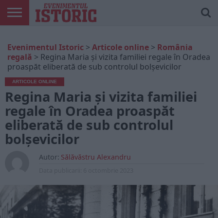
ARTICOLE
ONLINE
EDIȚII
ISTORIC
CONTUL
Evenimentul Istoric
>
Articole online
>
România
TIPĂRITE
PLAY
MEU
regală
>
Regina Maria și vizita familiei regale în Oradea
proaspăt eliberată de sub controlul bolșevicilor
ARTICOLE ONLINE
Regina Maria și vizita familiei
regale în Oradea proaspăt
eliberată de sub controlul
bolșevicilor
Autor:
Sălăvăstru Alexandru
Data publicarii:
6 octombrie 2023