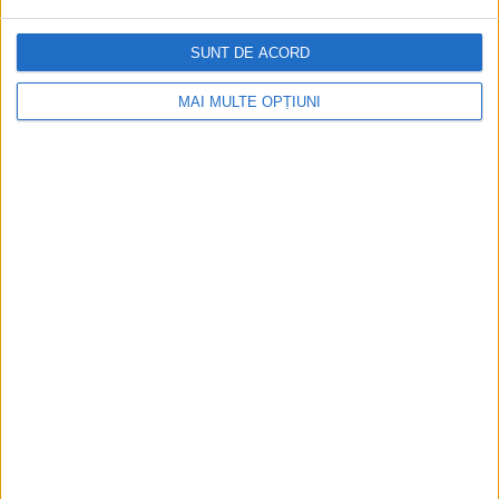
SUNT DE ACORD
MAI MULTE OPȚIUNI
Ediția tipărită
Mai multe articole