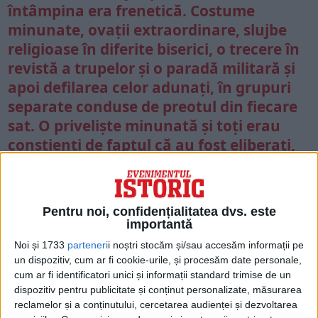
întâmpina era frenetică. Costume
minunate, ovații extraordinare, slujbe
religioase în diferite biserici, o trecere în
revistă a trupelor și o paradă militară și
apoi defilarea celor adunați, în grupuri
separate conduse de preotul din fiecare
sat. O priveliște minunată și toți erau
conștienți de faptul că au fost eliberați,
într-adevăr un moment deosebit și mulți
ochi s-au umplut de lacrimi. Am purtat
un costum național românesc.
Pentru noi, confidențialitatea dvs. este
Regimentul meu a fost și el prezent, s-a
importantă
comportat admirabil.
Noi și 1733
parteneri
i noștri stocăm și/sau accesăm informații pe
un dispozitiv, cum ar fi cookie-urile, și procesăm date personale,
cum ar fi identificatori unici și informații standard trimise de un
dispozitiv pentru publicitate și conținut personalizate, măsurarea
reclamelor și a conținutului, cercetarea audienței și dezvoltarea