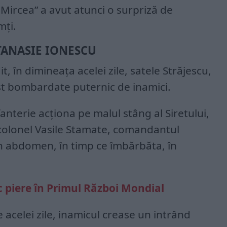
Mircea” a avut atunci o surpriză de
mți.
ANASIE IONESCU
t, în dimineaţa acelei zile, satele Străjescu,
t bombardate puternic de inamici.
anterie acţiona pe malul stâng al Siretului,
-colonel Vasile Stamate, comandantul
în abdomen, în timp ce îmbărbăta, în
 piere în Primul Război Mondial
e acelei zile, inamicul crease un intrând