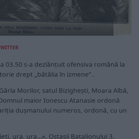
TWITTER
 ora 03.50 s-a dezlănțuit ofensiva română la
torie drept „bătălia în izmene” .
Gârla Morilor, satul Bizigheşti, Moara Albă,
e. Domnul maior Ionescu Atanasie ordonă
apariţia duşmanului numeros, ordonă, cu un
ieţi, ura, ura…». Ostaşii Batalionului 3,