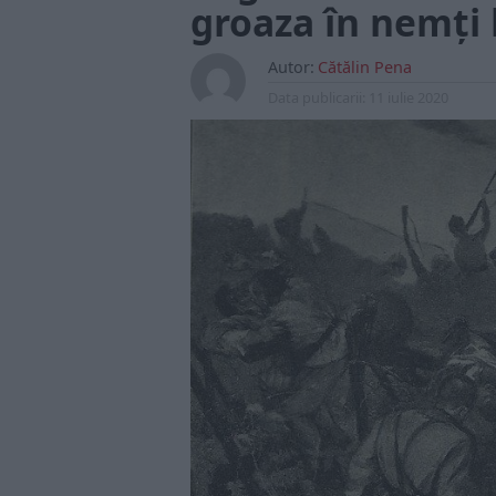
groaza în nemți 
Autor:
Cătălin Pena
Data publicarii:
11 iulie 2020