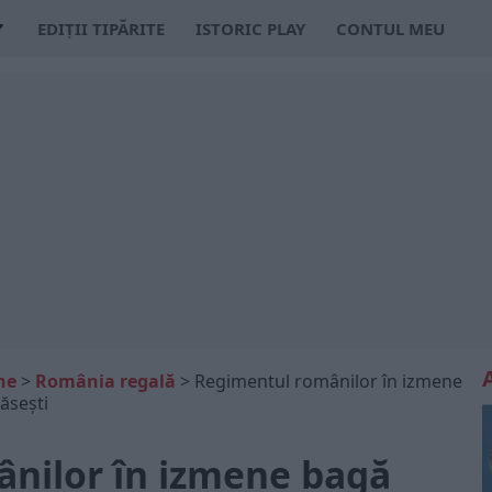
EDIȚII TIPĂRITE
ISTORIC PLAY
CONTUL MEU
ne
>
România regală
>
Regimentul românilor în izmene
ăsești
nilor în izmene bagă