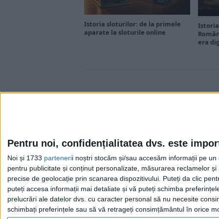
Istoria sloturilor: de la primele
Istoria
aparate la sloturile online
Români
era di
Pentru noi, confidențialitatea dvs. este impor
Noi și 1733
parteneri
i noștri stocăm și/sau accesăm informații pe un di
Cea mai mare revistă de istorie din Europa!
.
pentru publicitate și conținut personalizate, măsurarea reclamelor și a
Media KIT
precise de geolocație prin scanarea dispozitivului. Puteți da clic pent
puteți accesa informații mai detaliate și vă puteți schimba preferinț
prelucrări ale datelor dvs. cu caracter personal să nu necesite consim
schimbați preferințele sau să vă retrageți consimțământul în orice mom