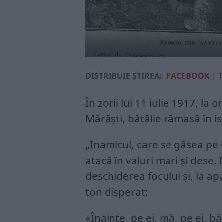
DISTRIBUIE ȘTIREA:
FACEBOOK
|
În zorii lui 11 iulie 1917, la
Mărăști, bătălie rămasă în is
„Inamicul, care se găsea pe 
atacă în valuri mari şi des
deschiderea focului şi, la 
ton disperat:
«Înainte, pe ei, mă, pe ei, bă