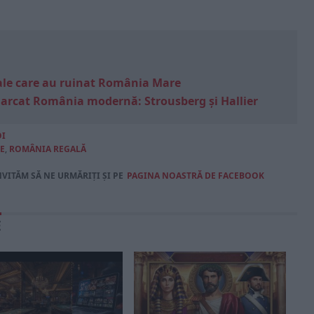
e sale care au ruinat România Mare
marcat România modernă: Strousberg și Hallier
OI
E
,
ROMÂNIA REGALĂ
NVITĂM SĂ NE URMĂRIȚI ȘI PE
PAGINA NOASTRĂ DE FACEBOOK
E