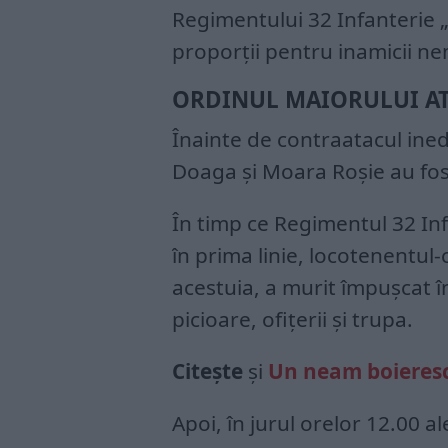
Regimentului 32 Infanterie „
proporții pentru inamicii ne
ORDINUL MAIORULUI AT
Înainte de contraatacul inedi
Doaga şi Moara Roşie au fos
În timp ce Regimentul 32 Inf
în prima linie, locotenentul
acestuia, a murit împușcat 
picioare, ofiţerii şi trupa.
Citește
și
Un neam boieresc
Apoi, în jurul orelor 12.00 al