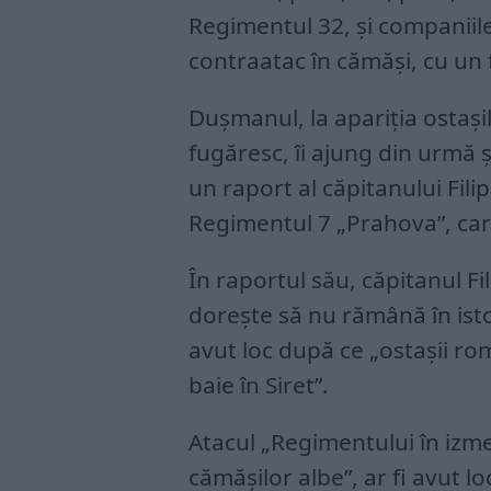
Regimentul 32, şi companiil
contraatac în cămăşi, cu un
Duşmanul, la apariţia ostaşilo
fugăresc, îi ajung din urmă şi
un raport al căpitanului Fil
Regimentul 7 „Prahova”, car
În raportul său, căpitanul Fi
dorește să nu rămână în isto
avut loc după ce „ostaşii ro
baie în Siret”.
Atacul „Regimentului în izme
cămășilor albe”, ar fi avut lo