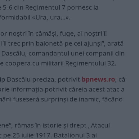
e 5-6 din Regimentul 7 pornesc la
 formidabil «Ura, ura…».
r noştri în cămăşi, fuge, ai noştri îi
 îi trec prin baionetă pe cei ajunşi”, arată
ip Dascălu, comandantul unei companii din
e coopera cu militarii Regimentului 32.
lip Dascălu preciza, potrivit
bpnews.ro
, că
rie informația potrivit căreia acest atac a
mâni fuseseră surprinşi de inamic, făcând
ne”, rămas în istorie și drept „Atacul
c pe 25 iulie 1917. Batalionul 3 al