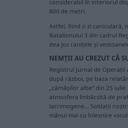
considerabil în interiorul d
800 de metri.
Astfel, fiind o zi canicular
Batalionului 3 din cadrul Reg
dea jos raniţele şi vestoanel
NEMȚII AU CREZUT CĂ S
Registrul Jurnal de Operaţii 
după război, pe baza relatări
„cămăşilor albe” din 25 iulie
atmosfera îmbâcsită de praf,
lacrimogene… Soldaţii noştr
mânui mai cu înlesnire «scule