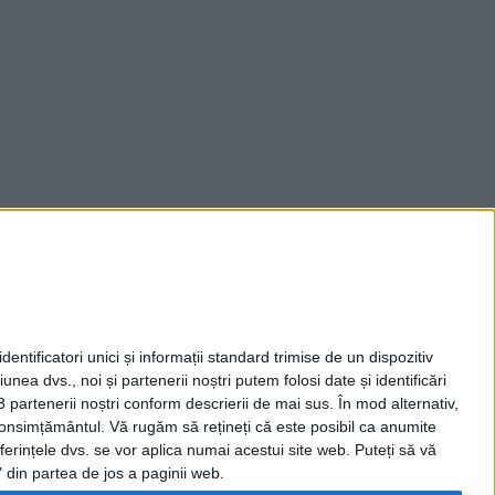
entificatori unici și informații standard trimise de un dispozitiv
unea dvs., noi și partenerii noștri putem folosi date și identificări
3 partenerii noștri conform descrierii de mai sus. În mod alternativ,
 consimțământul.
Vă rugăm să rețineți că este posibil ca anumite
ferințele dvs. se vor aplica numai acestui site web. Puteți să vă
 din partea de jos a paginii web.