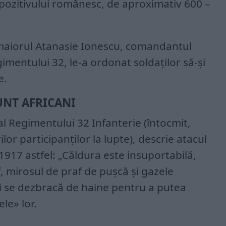
ispozitivului românesc, de aproximativ 600 –
ă, maiorul Atanasie Ionescu, comandantul
imentului 32, le-a ordonat soldaţilor să-şi
e.
UNT AFRICANI
al Regimentului 32 Infanterie (întocmit,
lor participanţilor la lupte), descrie atacul
 1917 astfel: „Căldura este insuportabilă,
 mirosul de praf de pușcă și gazele
i se dezbracă de haine pentru a putea
le» lor.