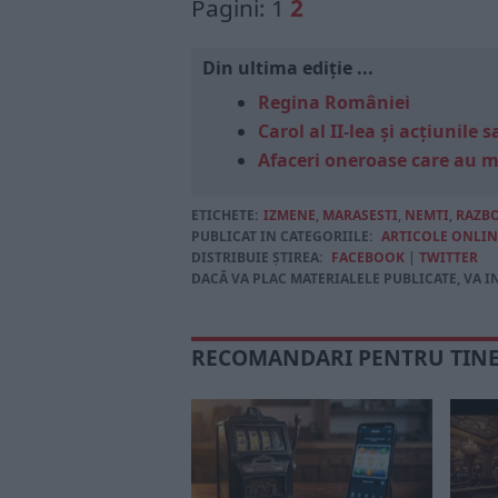
Pagini:
1
2
Din ultima ediție ...
Regina României
Carol al II-lea și acțiunil
Afaceri oneroase care au 
ETICHETE:
IZMENE
,
MARASESTI
,
NEMTI
,
RAZB
PUBLICAT IN CATEGORIILE:
ARTICOLE ONLIN
DISTRIBUIE ȘTIREA:
FACEBOOK
|
TWITTER
DACĂ VA PLAC MATERIALELE PUBLICATE, VA I
RECOMANDARI PENTRU TIN