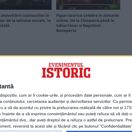
 dezvoltării cazinourilor în
Figuri istorice celebre în sloturile
a: de la saloane sociale, la
online: De la Cleopatra până la
gitală
Iulius Cezar și Napoleon
Bonaparte
PORTOFOLIU
Capital
Evenimentul Zilei
tantă
Doctorul Zilei
Infofinanciar
spozitiv, cum ar fi cookie-urile, și procesăm date personale, cum ar fi id
Infoactual
 conținutului, cercetarea audienței și dezvoltarea serviciilor.
Cu permisi
Editura de carte
ru a vă da acordul cu privire la prelucrarea realizată de către noi și 173
EVZ Comunicate
ele înainte de a vă exprima consimțământul sau puteți refuza să vă dați
Capital Comunicate
țământul dvs., dar aveți dreptul de a refuza o astfel de prelucrare. Pre
Animal Zoo
ent, revenind la acest site și făcând clic pe butonul "Confidențialitate"
Capital Comunicate