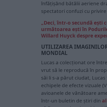
înfățișând bătălii aeriene dr
spectatori confuzi cu privir
„Deci, într-o secundă ești 
următoarea ești în Podurile
Willard Huyck despre expe
UTILIZAREA IMAGINILOR
MONDIAL
Lucas a colecționat ore între
vrut să le reproducă în prop
săi li s-a părut ciudat, Luca
echipele de efecte vizuale (VF
avioanele de vânătoare ame
într-un buletin de știri din
a