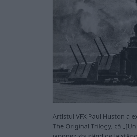
Artistul VFX Paul Huston a ex
The Original Trilogy, că „[Un
japonez zburând de la stâng