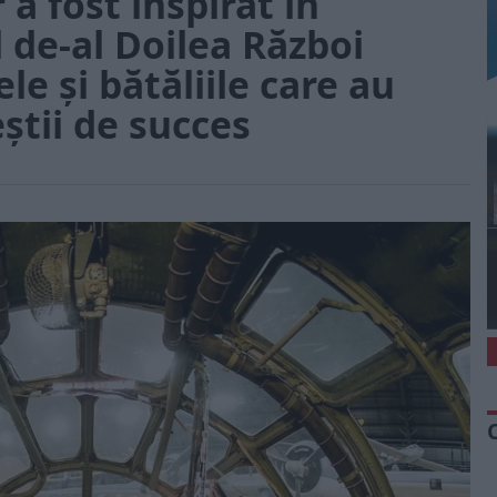
 a fost inspirat în
l de-al Doilea Război
e și bătăliile care au
știi de succes