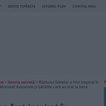
EDIȚII TIPĂRITE
ISTORIC PLAY
CONTUL MEU
ne
>
Istoria secretă
>
Războiul Stelelor a fost inspirat în
 Mondial! Avioanele și bătăliile care au stat la baza