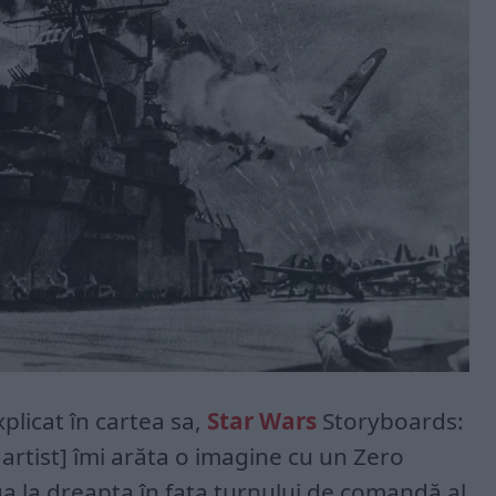
plicat în cartea sa,
Star Wars
Storyboards:
 artist] îmi arăta o imagine cu un Zero
a la dreapta în fața turnului de comandă al