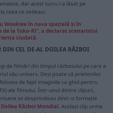
amatice, dar acest lucru i-a lăsat pe
e la ceea ce vedeau:
cu Wookiee în nava spațială și în
 de la Toko-Ri”, a declarat scenaristul
riența ciudată.
 DIN CEL DE-AL DOILEA RĂZBOI
gi de filmări din timpul războiului pe care a
riul său univers. Deși poate că prietenilor
s folosea de fapt imaginile ca ghid pentru
X) ale filmului. Într-unul dintre clipuri,
ricane se desprindeau dintr-o formație
l Doilea Război Mondial
. Același clip urma