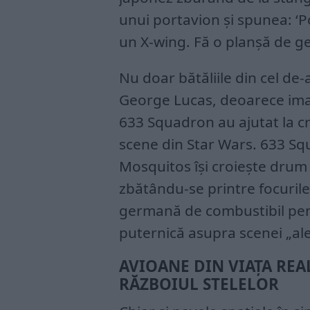
unui portavion și spunea: ‘P
un X-wing. Fă o planșă de ge
Nu doar bătăliile din cel de-
George Lucas, deoarece ima
633 Squadron au ajutat la c
scene din Star Wars. 633 S
Mosquitos își croiește drum 
zbătându-se printre focurile
germană de combustibil pent
puternică asupra scenei „ale
AVIOANE DIN VIAȚA REA
RĂZBOIUL STELELOR