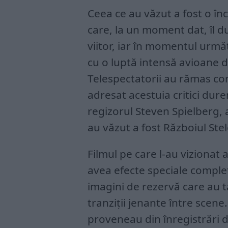
Ceea ce au văzut a fost o î
care, la un moment dat, îl d
viitor, iar în momentul urmă
cu o luptă intensă avioane 
Telespectatorii au rămas conf
adresat acestuia critici dur
regizorul Steven Spielberg, a
au văzut a fost Războiul Stel
Filmul pe care l-au vizionat 
avea efecte speciale complet
imagini de rezervă care au tă
tranziții jenante între scen
proveneau din înregistrări d