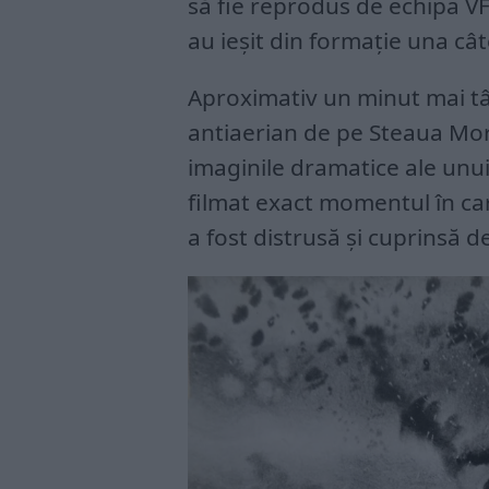
să fie reprodus de echipa VF
au ieșit din formație una câ
Aproximativ un minut mai târ
antiaerian de pe Steaua Morț
imaginile dramatice ale un
filmat exact momentul în ca
a fost distrusă și cuprinsă de