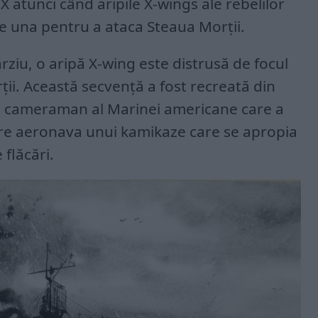
X atunci când aripile X-wings ale rebelilor
te una pentru a ataca Steaua Morții.
ziu, o aripă X-wing este distrusă de focul
ii. Această secvență a fost recreată din
ui cameraman al Marinei americane care a
re aeronava unui kamikaze care se apropia
 flăcări.