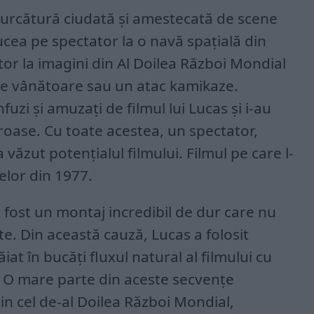
ncurcătură ciudată și amestecată de scene
ucea pe spectator la o navă spațială din
tor la imagini din Al Doilea Război Mondial
de vânătoare sau un atac kamikaze.
uzi și amuzați de filmul lui Lucas și i-au
eroase. Cu toate acestea, un spectator,
 văzut potențialul filmului. Filmul pe care l-
elor din 1977.
a fost un montaj incredibil de dur care nu
e. Din această cauză, Lucas a folosit
iat în bucăți fluxul natural al filmului cu
e. O mare parte din aceste secvențe
in cel de-al Doilea Război Mondial,