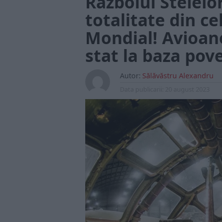
Războiul Stelelor
totalitate din ce
Mondial! Avioanel
stat la baza pove
Autor:
Sălăvăstru Alexandru
Data publicarii:
20 august 2023