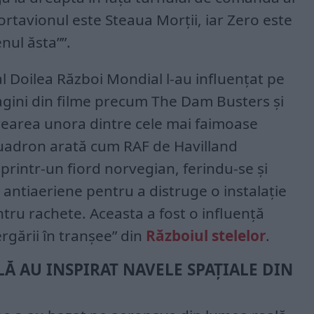
ortavionul este Steaua Morții, iar Zero este
nul ăsta””.
al Doilea Război Mondial l-au influențat pe
gini din filme precum The Dam Busters și
rearea unora dintre cele mai faimoase
quadron arată cum RAF de Havilland
printr-un fiord norvegian, ferindu-se și
 antiaeriene pentru a distruge o instalație
ru rachete. Aceasta a fost o influență
rgării în tranșee” din
Războiul stelelor
.
LĂ AU INSPIRAT NAVELE SPAȚIALE DIN