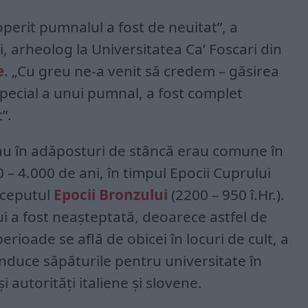
erit pumnalul a fost de neuitat”, a
, arheolog la Universitatea Ca’ Foscari din
e
. „Cu greu ne-a venit să credem – găsirea
special a unui pumnal, a fost complet
”.
au în adăposturi de stâncă erau comune în
– 4.000 de ani, în timpul Epocii Cuprului
începutul
Epocii Bronzului
(2200 – 950 î.Hr.).
 a fost neașteptată, deoarece astfel de
erioade se află de obicei în locuri de cult, a
nduce săpăturile pentru universitate în
și autorități italiene și slovene.