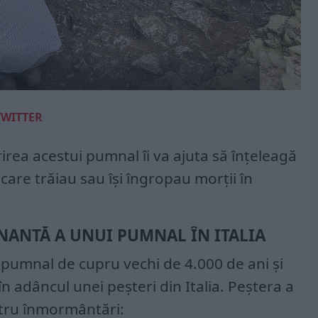
TWITTER
rea acestui pumnal îi va ajuta să înțeleagă
care trăiau sau își îngropau morții în
NANTĂ A UNUI PUMNAL ÎN ITALIA
 pumnal de cupru vechi de 4.000 de ani și
 adâncul unei peșteri din Italia. Peștera a
ntru înmormântări: