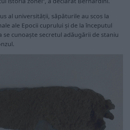
i istoria zonei”, a declarat Bernardini.
s al universității, săpăturile au scos la
nale ale Epocii cuprului și de la începutul
 a se cunoaște secretul adăugării de staniu
onzul.