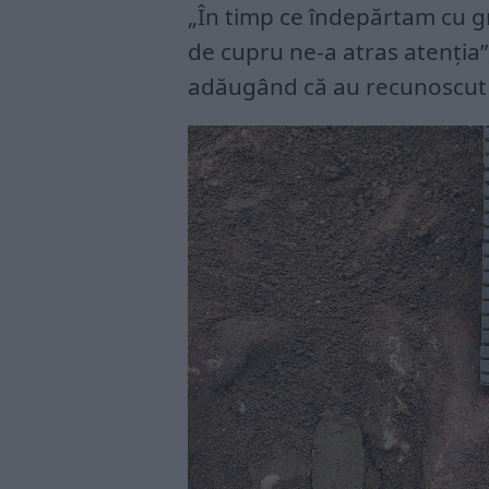
„În timp ce îndepărtam cu gr
de cupru ne-a atras atenția”
adăugând că au recunoscut i