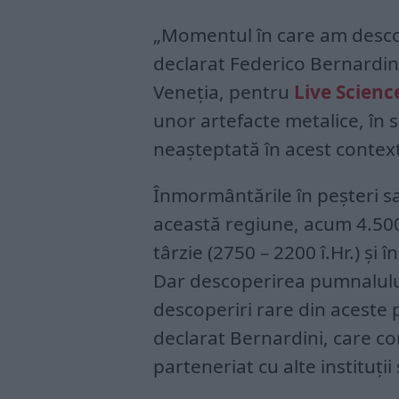
„Momentul în care am descop
declarat Federico Bernardini
Veneția, pentru
Live Scienc
unor artefacte metalice, în 
neașteptată în acest context
Înmormântările în peșteri s
această regiune, acum 4.500 
târzie (2750 – 2200 î.Hr.) și 
Dar descoperirea pumnalului
descoperiri rare din aceste p
declarat Bernardini, care co
parteneriat cu alte instituții 