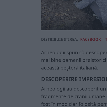
DISTRIBUIE ȘTIREA:
FACEBOOK
|
Arheologii spun că descoperi
mai bine oamenii preistorici 
această peșteră italiană.
DESCOPERIRE IMPRESIO
Arheologii au descoperit un
fragmente de cranii umane în
fost în mod clar folosită pe