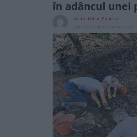
în adâncul unei p
Autor:
Mihail Popescu
Data publicarii:
8 noiembrie 2024