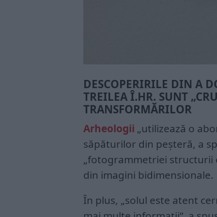
DESCOPERIRILE DIN A D
TREILEA Î.HR. SUNT „C
TRANSFORMĂRILOR
Arheologii
„utilizează o ab
săpăturilor din peșteră, a sp
„fotogrammetriei structurii 
din imagini bidimensionale.
În plus, „solul este atent c
mai multe informații”, a spus