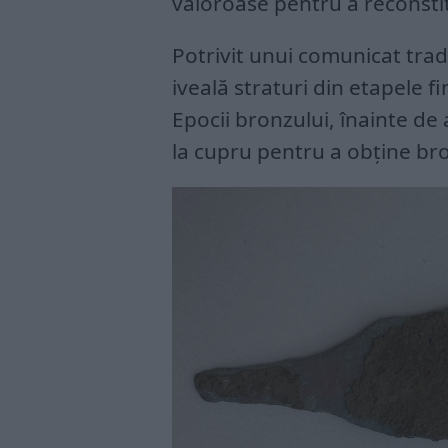
valoroase pentru a reconstitu
Potrivit unui comunicat tradu
iveală straturi din etapele fi
Epocii bronzului, înainte de
la cupru pentru a obține br