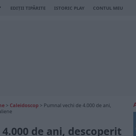
EDIȚII TIPĂRITE
ISTORIC PLAY
CONTUL MEU
ne
>
Caleidoscop
>
Pumnal vechi de 4.000 de ani,
aliene
4.000 de ani, descoperit