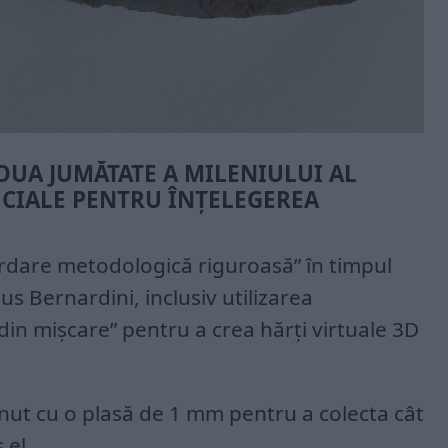
OUA JUMĂTATE A MILENIULUI AL
RUCIALE PENTRU ÎNȚELEGEREA
ordare metodologică riguroasă” în timpul
us Bernardini, inclusiv utilizarea
din mișcare” pentru a crea hărți virtuale 3D
ernut cu o plasă de 1 mm pentru a colecta cât
 el.