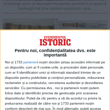
Arheologii spun că descoperirea acestui pumnal îi va ajuta să
înțeleagă mai bine oamenii preistorici care...
Pentru noi, confidențialitatea dvs. este
importantă
Noi și 1733
parteneri
i noștri stocăm și/sau accesăm informații pe
un dispozitiv, cum ar fi cookie-urile, și procesăm date personale,
cum ar fi identificatori unici și informații standard trimise de un
ARTICOLE ONLINE
dispozitiv pentru publicitate și conținut personalizate, măsurarea
Misterul pumnalului de fier meteoric al lui Tutankhamon
reclamelor și a conținutului, cercetarea audienței și dezvoltarea
În 1922, arheologii egipteni conduși de Howard Carter au
serviciilor.
Cu permisiunea dvs., noi și partenerii noștri putem
descoperit mormântul lui Tutankhamon, un faraon egiptean...
folosi date și identificări precise de geolocație prin scanarea
dispozitivului. Puteți da clic pentru a vă da acordul cu privire la
prelucrarea realizată de către noi și 1733 partenerii noștri
conform descrierii de mai sus. În mod alternativ, puteți accesa