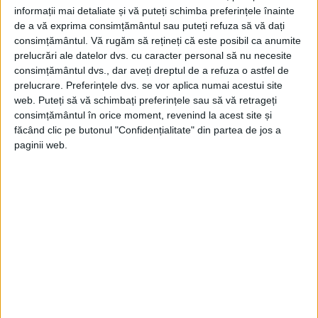
informații mai detaliate și vă puteți schimba preferințele înainte
de a vă exprima consimțământul sau puteți refuza să vă dați
consimțământul.
Vă rugăm să rețineți că este posibil ca anumite
prelucrări ale datelor dvs. cu caracter personal să nu necesite
consimțământul dvs., dar aveți dreptul de a refuza o astfel de
prelucrare. Preferințele dvs. se vor aplica numai acestui site
web. Puteți să vă schimbați preferințele sau să vă retrageți
consimțământul în orice moment, revenind la acest site și
făcând clic pe butonul "Confidențialitate" din partea de jos a
paginii web.
ARTICOLE ONLINE
Execuția de pomină a lui Robert Damiens care-l zgâriase cu
un pumnal pe Ludovic al XV-lea
Robert-Francois Damiens fu cuprins de-o exaltare cu totul
deosebită, o exaltare ce-şi avea originea zice-se în...