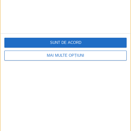
Cea mai mare revistă de istorie din Europa!
.
Media KIT
SUNT DE ACORD
PORTOFOLIU
MAI MULTE OPȚIUNI
Capital
Evenimentul Zilei
Doctorul Zilei
Infofinanciar
Infoactual
Editura de carte
EVZ Comunicate
Capital Comunicate
Animal Zoo
Capital Comunicate