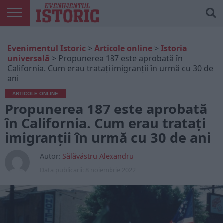
ARTICOLE
ONLINE
EDIȚII
ISTORIC
CONTUL
Evenimentul Istoric
>
Articole online
>
Istoria
TIPĂRITE
PLAY
MEU
universală
>
Propunerea 187 este aprobată în
California. Cum erau tratați imigranții în urmă cu 30 de
ani
ARTICOLE ONLINE
Propunerea 187 este aprobată
în California. Cum erau tratați
imigranții în urmă cu 30 de ani
Autor:
Sălăvăstru Alexandru
Data publicarii:
8 noiembrie 2022