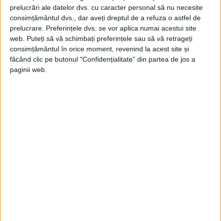
din școlile publice au lipsit de la ore pe 2
prelucrări ale datelor dvs. cu caracter personal să nu necesite
consimțământul dvs., dar aveți dreptul de a refuza o astfel de
noiembrie, cu doar câteva zile înainte de
prelucrare. Preferințele dvs. se vor aplica numai acestui site
vot.
web. Puteți să vă schimbați preferințele sau să vă retrageți
consimțământul în orice moment, revenind la acest site și
făcând clic pe butonul "Confidențialitate" din partea de jos a
ADOPTAREA MĂSURII LA 8
paginii web.
NOIEMBRIE A FOST O VICTORIE ÎN
ÎNTREGIME SIMBOLICĂ ȘI DE SCURTĂ
DURATĂ PENTRU CONSERVATORI
În decurs de o săptămână, o contestație
legală a împiedicat intrarea în vigoare a
noii legi – aceasta a fost reținută în
procesul de apel până în 1999, când un
guvernator democrat a renunțat la apelul
statului. De atunci, studiile au arătat că
Propunerea 187 a jucat un rol-cheie în