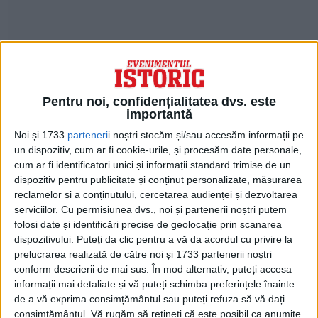
Deși sprijinul public a fost ridicat de la
Pentru noi, confidențialitatea dvs. este
importantă
început, amenințarea de a interzice accesul
Noi și 1733
parteneri
i noștri stocăm și/sau accesăm informații pe
la serviciile publice de bază pentru peste
un dispozitiv, cum ar fi cookie-urile, și procesăm date personale,
cum ar fi identificatori unici și informații standard trimise de un
un milion de locuitori ai Californiei a stârnit
dispozitiv pentru publicitate și conținut personalizate, măsurarea
o opoziție vocală. În timp ce campania
reclamelor și a conținutului, cercetarea audienței și dezvoltarea
serviciilor.
Cu permisiunea dvs., noi și partenerii noștri putem
guvernatorului republican Pete Wilson a
folosi date și identificări precise de geolocație prin scanarea
folosit amenințarea imigrației în încercarea
dispozitivului. Puteți da clic pentru a vă da acordul cu privire la
prelucrarea realizată de către noi și 1733 partenerii noștri
de a speria alegătorii, 70.000 de persoane
conform descrierii de mai sus. În mod alternativ, puteți accesa
au mărșăluit împotriva 187 în centrul
informații mai detaliate și vă puteți schimba preferințele înainte
de a vă exprima consimțământul sau puteți refuza să vă dați
orașului Los Angeles, iar 10.000 de elevi
consimțământul.
Vă rugăm să rețineți că este posibil ca anumite