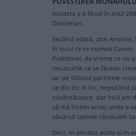
POVESTIREA MONAHULU
Aceasta s-a făcut în anul 2
Dioclețian.
Șezând odată, zice Amonie, în
în locul ce se numea Canov, 
Palestinei, de vreme ce nu p
necazurile ce se făceau creșt
iar pe Sfântul părintele nos
se din loc în loc, neputând 
cuvântătoare; dar încă am dor
să mă închin acolo unde a u
săvârșit tainele rânduielii Sa
Deci, m-am dus acolo și m-a