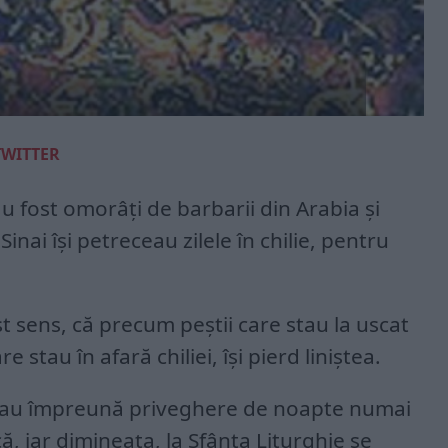
TWITTER
i au fost omorâți de barbarii din Arabia și
Sinai își petreceau zilele în chilie, pentru
 sens, că precum peștii care stau la uscat
re stau în afară chiliei, își pierd liniștea.
ăceau împreună priveghere de noapte numai
 iar dimineața, la Sfânta Liturghie se