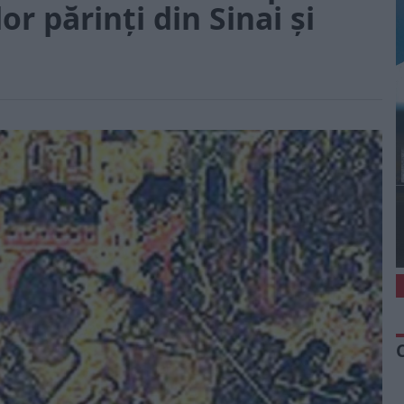
or părinți din Sinai și