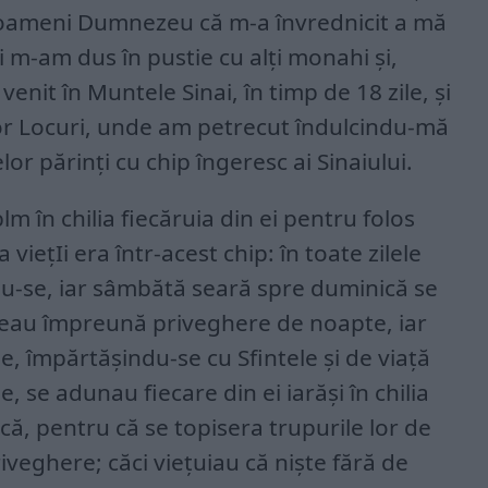
 oameni Dumnezeu că m-a învrednicit a mă
i m-am dus în pustie cu alți monahi și,
it în Muntele Sinai, în timp de 18 zile, și
or Locuri, unde am petrecut îndulcindu-mă
or părinți cu chip îngeresc ai Sinaiului.
lm în chilia fiecăruia din ei pentru folos
 viețIi era într-acest chip: în toate zilele
tindu-se, iar sâmbătă seară spre duminică se
ăceau împreună priveghere de noapte, iar
e, împărtășindu-se cu Sfintele și de viață
e, se adunau fiecare din ei iarăși în chilia
că, pentru că se topisera trupurile lor de
iveghere; căci viețuiau că niște fără de