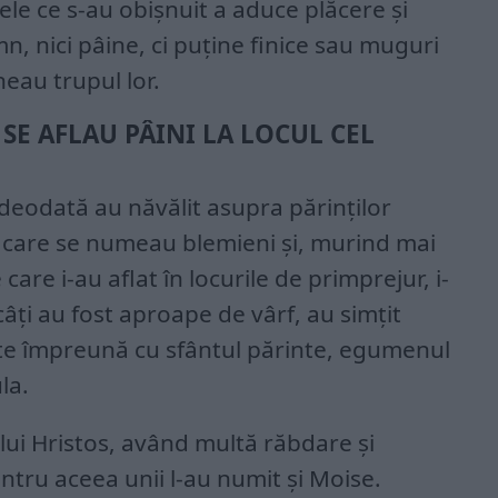
ele ce s-au obișnuit a aduce plăcere și
mn, nici pâine, ci puține finice sau muguri
ăneau trupul lor.
SE AFLAU PÂINI LA LOCUL CEL
 deodată au năvălit asupra părinților
 care se numeau blemieni și, murind mai
 care i-au aflat în locurile de primprejur, i-
 câți au fost aproape de vârf, au simțit
rte împreună cu sfântul părinte, egumenul
la.
lui Hristos, având multă răbdare și
entru aceea unii l-au numit și Moise.