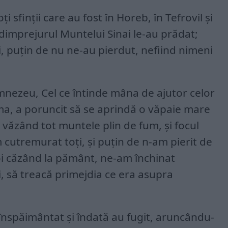
ți sfinții care au fost în Horeb, în Tefrovil și
ri dimprejurul Muntelui Sinai le-au prădat;
i, puțin de nu ne-au pierdut, nefiind nimeni
nezeu, Cel ce întinde mâna de ajutor celor
ma, a poruncit să se aprindă o văpaie mare
și văzând tot muntele plin de fum, și focul
 cutremurat toți, și puțin de n-am pierit de
oi căzând la pământ, ne-am închinat
, să treacă primejdia ce era asupra
 înspăimântat și îndată au fugit, aruncându-