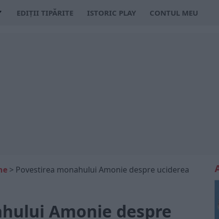
EDIȚII TIPĂRITE
ISTORIC PLAY
CONTUL MEU
ne
>
Povestirea monahului Amonie despre uciderea
ahului Amonie despre