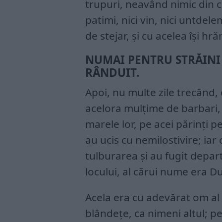
trupuri, neavând nimic din c
patimi, nici vin, nici untdele
de stejar, și cu acelea își hr
NUMAI PENTRU STRĂINI 
RÂNDUIT.
Apoi, nu multe zile trecând,
acelora mulțime de barbari,
marele lor, pe acei părinți pe
au ucis cu nemilostivire; iar
tulburarea și au fugit depa
locului, al cărui nume era Du
Acela era cu adevărat om al 
blândețe, ca nimeni altul; p