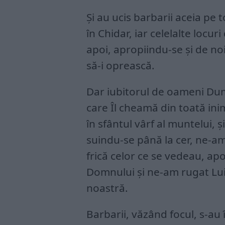
Și au ucis barbarii aceia pe to
în Chidar, iar celelalte locu
apoi, apropiindu-se și de no
să-i oprească.
Dar iubitorul de oameni Dum
care Îl cheamă din toată ini
în sfântul vârf al muntelui, 
suindu-se până la cer, ne-am
frică celor ce se vedeau, ap
Domnului și ne-am rugat Lui
noastră.
Barbarii, văzând focul, s-au