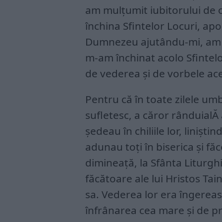
am mulțumit iubitorului de
închina Sfintelor Locuri, apo
Dumnezeu ajutându-mi, am ven
m-am închinat acolo Sfintel
de vederea și de vorbele acel
Pentru că în toate zilele umb
sufletesc, a căror rânduialĂ a
ședeau în chiliile lor, liniș
adunau toți în biserica și f
dimineață, la Sfânta Liturghi
făcătoare ale lui Hristos Tain
sa. Vederea lor era îngereas
înfrânarea cea mare și de pr