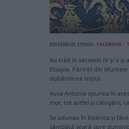
DISTRIBUIE ȘTIREA:
FACEBOOK
|
Au trăit în secolele IV și V ș
Etiopia. Părinții din Muntele 
dobândirea liniștii.
Avva Antonie spunea în acest
mor, tot astfel și călugării, ca
Se adunau în biserica și f
sâmbătă seară spre duminică,