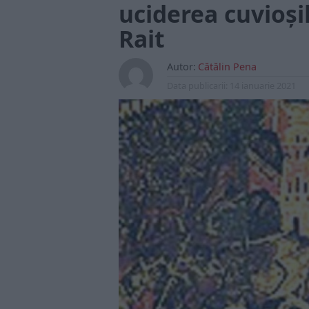
uciderea cuvioșil
Rait
Autor:
Cătălin Pena
Data publicarii:
14 ianuarie 2021