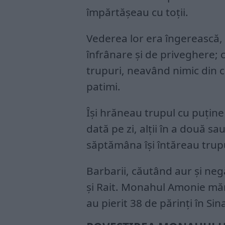
împărtășeau cu toții.
Vederea lor era îngerească, 
înfrânare și de priveghere; că
trupuri, neavând nimic din c
patimi.
Își hrăneau trupul cu puține
dată pe zi, alții în a două sau
săptămâna își întăreau trup
Barbarii, căutând aur și negă
și Rait. Monahul Amonie mărt
au pierit 38 de părinți în Sina