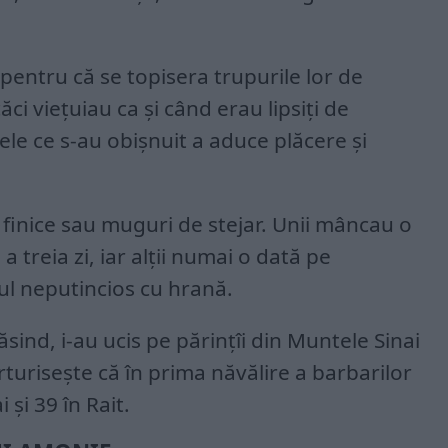
pentru că se topisera trupurile lor de
ci viețuiau ca și când erau lipsiți de
ele ce s-au obișnuit a aduce plăcere și
 finice sau muguri de stejar. Unii mâncau o
 a treia zi, iar alții numai o dată pe
ul neputincios cu hrană.
sind, i-au ucis pe părințîi din Muntele Sinai
urisește că în prima năvălire a barbarilor
i și 39 în Rait.