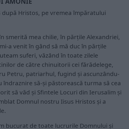
I AMONIE
88 după Hristos, pe vremea împăratului
 smerită mea chilie, în părțile Alexandriei,
mi-a venit în gând să mă duc în părțile
uteam suferi, văzând în toate zilele
inilor de către chinuitorii cei fărădelege,
tru Petru, patriarhul, fugind și ascunzându-
cu îndraznire să-și păstorească turma să cea
it să văd și Sfintele Locuri din Ierusalim și
mblat Domnul nostru Iisus Hristos și a
le.
m bucurat de toate lucrurile Domnului și