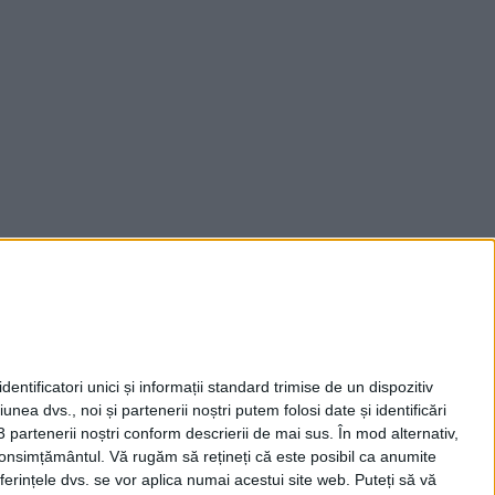
entificatori unici și informații standard trimise de un dispozitiv
unea dvs., noi și partenerii noștri putem folosi date și identificări
3 partenerii noștri conform descrierii de mai sus. În mod alternativ,
 consimțământul.
Vă rugăm să rețineți că este posibil ca anumite
ferințele dvs. se vor aplica numai acestui site web. Puteți să vă