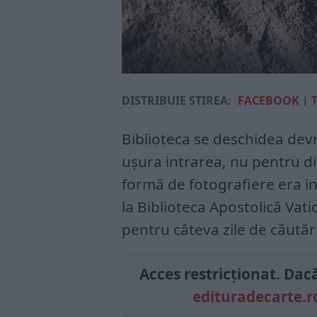
DISTRIBUIE ȘTIREA:
FACEBOOK
|
Biblioteca se deschidea de­vr
ușura in­trarea, nu pentru di
formă de fotografiere era in
la Biblioteca Apostolică Va­t
pentru câteva zile de căutări
Acces restricționat. Dacă 
edituradecarte.r