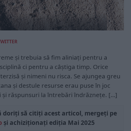
TWITTER
eme și trebuia să fim aliniați pentru a
sci­plină ci pentru a câștiga timp. Orice
terzisă și nimeni nu risca. Se ajun­gea greu
icana și destule resurse erau puse în joc
 și răspunsuri la întrebări îndrăznețe. […]
doriți să citiți acest articol, mergeți pe
o
și achiziționați ediția Mai 2025