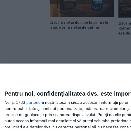
Istoria sloturilor: de la primele
Istoria
aparate la sloturile online
Români
era di
Pentru noi, confidențialitatea dvs. este impor
Noi și 1733
parteneri
i noștri stocăm și/sau accesăm informații pe un di
Cea mai mare revistă de istorie din Europa!
.
pentru publicitate și conținut personalizate, măsurarea reclamelor și a
Media KIT
precise de geolocație prin scanarea dispozitivului. Puteți da clic pent
puteți accesa informații mai detaliate și vă puteți schimba preferinț
prelucrări ale datelor dvs. cu caracter personal să nu necesite consim