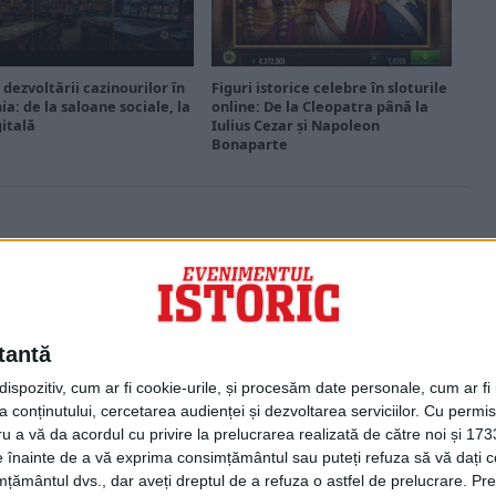
 dezvoltării cazinourilor în
Figuri istorice celebre în sloturile
a: de la saloane sociale, la
online: De la Cleopatra până la
gitală
Iulius Cezar și Napoleon
Bonaparte
PORTOFOLIU
Capital
Evenimentul Zilei
tantă
Doctorul Zilei
Infofinanciar
spozitiv, cum ar fi cookie-urile, și procesăm date personale, cum ar fi id
Infoactual
 conținutului, cercetarea audienței și dezvoltarea serviciilor.
Cu permisi
Editura de carte
ru a vă da acordul cu privire la prelucrarea realizată de către noi și 173
EVZ Comunicate
ele înainte de a vă exprima consimțământul sau puteți refuza să vă dați
Capital Comunicate
țământul dvs., dar aveți dreptul de a refuza o astfel de prelucrare. Pre
Animal Zoo