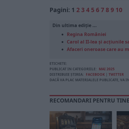
Pagini:
1
2
3
4
5
6
7
8
9
10
Din ultima ediție ...
Regina României
Carol al II-lea și acțiunil
Afaceri oneroase care au 
ETICHETE:
PUBLICAT IN CATEGORIILE:
MAI 2025
DISTRIBUIE ȘTIREA:
FACEBOOK
|
TWITTER
DACĂ VA PLAC MATERIALELE PUBLICATE, VA I
RECOMANDARI PENTRU TIN