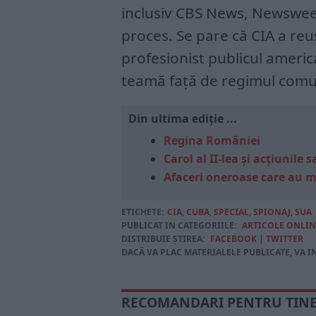
inclusiv CBS News, Newsweek,
proces. Se pare că CIA a re
profesionist publicul ameri
teamă față de regimul comu
Din ultima ediție ...
Regina României
Carol al II-lea și acțiunil
Afaceri oneroase care au 
ETICHETE:
CIA
,
CUBA
,
SPECIAL
,
SPIONAJ
,
SUA
PUBLICAT IN CATEGORIILE:
ARTICOLE ONLIN
DISTRIBUIE ȘTIREA:
FACEBOOK
|
TWITTER
DACĂ VA PLAC MATERIALELE PUBLICATE, VA I
RECOMANDARI PENTRU TIN