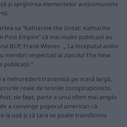
ță și sprijinirea elementelor anticomuniste
mii.
artea sa “Katharine the Great: Katharine
Post Empire” că mai multe publicații au
rul BCP, Frank Wisner. „ La începutul anilor
cu membri respectați ai ziarului The New
 publicații.”
 și a neîncrederii transmisă pe scară largă,
lucrurile reale de teoriile conspiraționiste.
ost, de fapt, parte a unui efort mai amplu
e de a convinge poporul american că
e la ușă și că țara se poate transforma