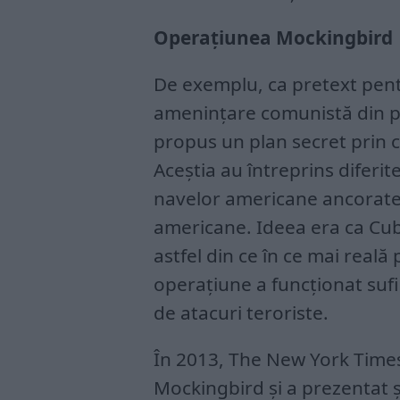
Operațiunea Mockingbird
De exemplu, ca pretext pen
amenințare comunistă din par
propus un plan secret prin ca
Aceștia au întreprins diferit
navelor americane ancorate
americane. Ideea era ca Cub
astfel din ce în ce mai reală
operațiune a funcționat sufic
de atacuri teroriste.
În 2013, The New York Times
Mockingbird și a prezentat ș