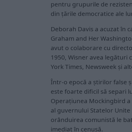
pentru grupurile de rezisten
din țările democratice ale lu
Deborah Davis a acuzat în c
Graham and Her Washington 
avut o colaborare cu directo
1950, Wisner avea legături 
York Times, Newsweek și alte
Într-o epocă a știrilor false
este foarte dificil să separi 
Operațiunea Mockingbird a f
al guvernului Statelor Unit
orânduirea comunistă le bat
imediat în cenușă.