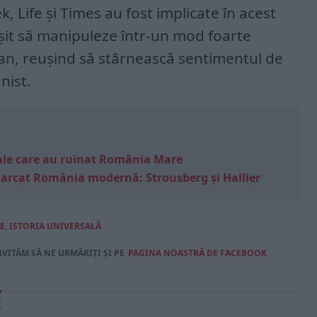
 Life și Times au fost implicate în acest
ușit să manipuleze într-un mod foarte
can, reușind să stârnească sentimentul de
nist.
e sale care au ruinat România Mare
marcat România modernă: Strousberg și Hallier
E
,
ISTORIA UNIVERSALĂ
NVITĂM SĂ NE URMĂRIȚI ȘI PE
PAGINA NOASTRĂ DE FACEBOOK
E