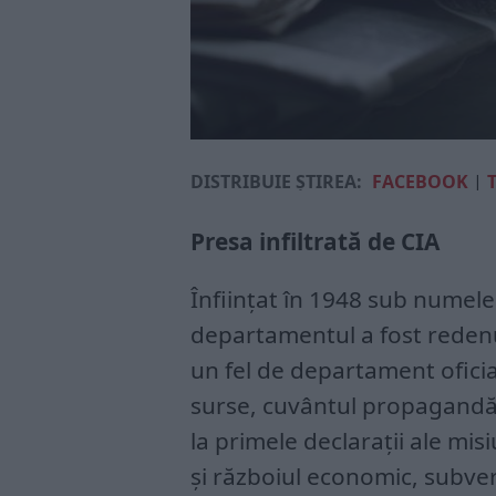
DISTRIBUIE ȘTIREA:
FACEBOOK
|
Presa infiltrată de CIA
Înființat în 1948 sub numele
departamentul a fost redenu
un fel de departament ofici
surse, cuvântul propagandă a
la primele declarații ale misi
și războiul economic, subver