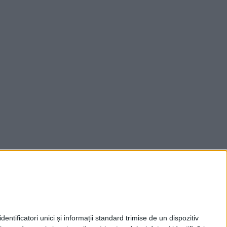
entificatori unici și informații standard trimise de un dispozitiv