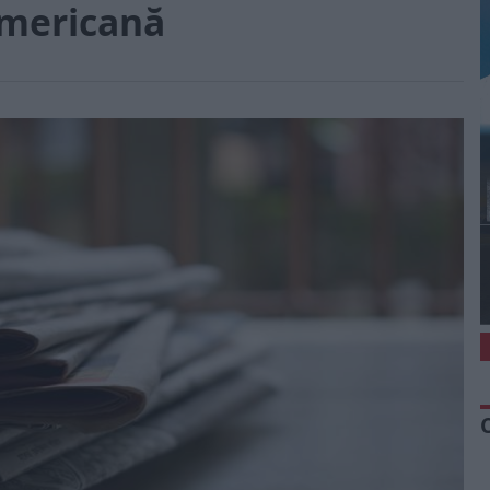
americană
1