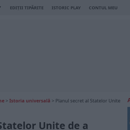
EDIȚII TIPĂRITE
ISTORIC PLAY
CONTUL MEU
ne
>
Istoria universală
>
Planul secret al Statelor Unite
Statelor Unite de a