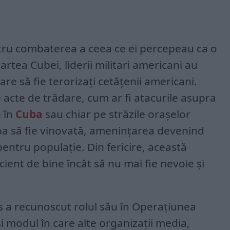
tru combaterea a ceea ce ei percepeau ca o
tea Cubei, liderii militari americani au
re să fie terorizați cetățenii americani.
e acte de trădare, cum ar fi atacurile asupra
 în
Cuba
sau chiar pe străzile orașelor
a să fie vinovată, amenințarea devenind
 pentru populație. Din fericire, această
ient de bine încât să nu mai fie nevoie și
 a recunoscut rolul său în Operațiunea
i modul în care alte organizații media,