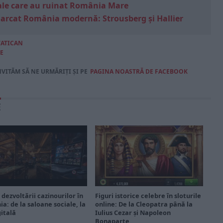
e sale care au ruinat România Mare
marcat România modernă: Strousberg și Hallier
VATICAN
E
NVITĂM SĂ NE URMĂRIȚI ȘI PE
PAGINA NOASTRĂ DE FACEBOOK
E
 dezvoltării cazinourilor în
Figuri istorice celebre în sloturile
a: de la saloane sociale, la
online: De la Cleopatra până la
gitală
Iulius Cezar și Napoleon
Bonaparte