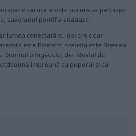
ersoane cărora le este permis să participe
ta, suveranul pontif a adăugat:
 dar lumea conectată cu noi are doar
aceasta este Biserica: aceasta este Biserica
care Domnul o îngăduie, dar idealul de
întotdeauna împreună cu poporul şi cu
.