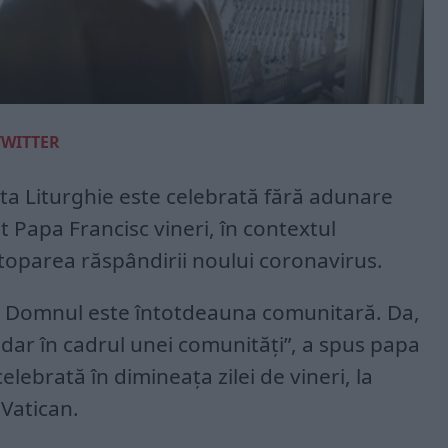
TWITTER
ânta Liturghie este celebrată fără adunare
t Papa Francisc vineri, în contextul
stoparea răspândirii noului coronavirus.
 cu Domnul este întotdeauna comunitară. Da,
 dar în cadrul unei comunităţi”, a spus papa
elebrată în dimineaţa zilei de vineri, la
 Vatican.