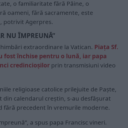
ate, o familiaritate fără Pâine, o
 fără oameni, fără sacramente, este
, potrivit Agerpres.
R NU ÎMPREUNĂ”
himbări extraordinare la Vatican.
Piaţa Sf.
au fost închise pentru o lună, iar papa
nci credincioşilor
prin transmisiuni video
le religioase catolice prilejuite de Paşte,
 din calendarul creştin, s-au desfăşurat
ind fără precedent în vremurile moderne.
preună”, a spus papa Francisc vineri.