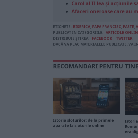
Carol al II-lea și acțiunil
Afaceri oneroase care au 
ETICHETE:
BISERICA
,
PAPA FRANCISC
,
PASTE
,
PUBLICAT IN CATEGORIILE:
ARTICOLE ONLIN
DISTRIBUIE ȘTIREA:
FACEBOOK
|
TWITTER
DACĂ VA PLAC MATERIALELE PUBLICATE, VA I
RECOMANDARI PENTRU TIN
Istoria sloturilor: de la primele
Istoria
aparate la sloturile online
Români
era di