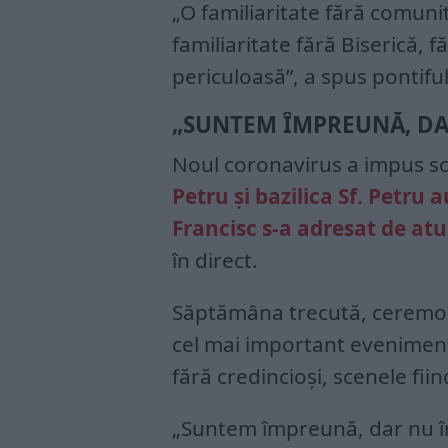
„O familiaritate fără comunit
familiaritate fără Biserică,
periculoasă”, a spus pontiful
„SUNTEM ÎMPREUNĂ, DA
Noul coronavirus a impus sc
Petru şi bazilica Sf. Petru 
Francisc s-a adresat de atu
în direct.
Săptămâna trecută, ceremonii
cel mai important eveniment
fără credincioşi, scenele fi
„Suntem împreună, dar nu îm