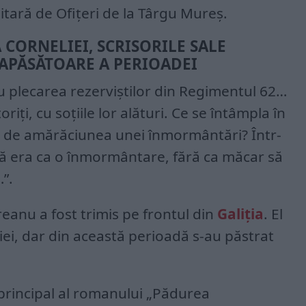
litară de Ofițeri de la Târgu Mureș.
 CORNELIEI, SCRISORILE SALE
APĂSĂTOARE A PERIOADEI
 plecarea rezerviștilor din Regimentul 62…
riți, cu soțiile lor alături. Ce se întâmpla în
ne de amărăciunea unei înmormântări? Într-
tă era ca o înmormântare, fără ca măcar să
”.
eanu a fost trimis pe frontul din
Galiția
. El
liei, dar din această perioadă s-au păstrat
principal al romanului „Pădurea