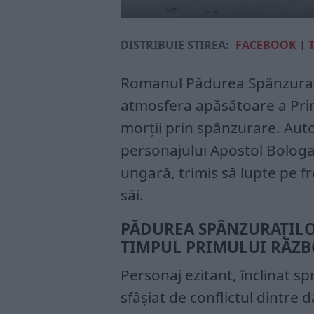
DISTRIBUIE ȘTIREA:
FACEBOOK
|
Romanul Pădurea Spânzurați
atmosfera apăsătoare a Prim
morții prin spânzurare. Aut
personajului Apostol Bologa
ungară, trimis să lupte pe f
săi.
PĂDUREA SPÂNZURAȚILO
TIMPUL PRIMULUI RĂZ
Personaj ezitant, înclinat sp
sfâșiat de conflictul dintre 