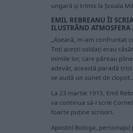
ungară și trimis la Școala Mi
EMIL REBREANU ÎI SCRIA
ILUSTRÂND ATMOSFERA 
„Aseară, m-am confruntat cu
Toți acești soldați erau căsăto
inimile lor, care păreau pli
adevăr, această paradă tris
se audă un sunet de clopot…
La 23 martie 1915, Emil Rebr
va continua să-i scrie Corne
foarte puține scrisori.
Apostol Bologa, personajul 