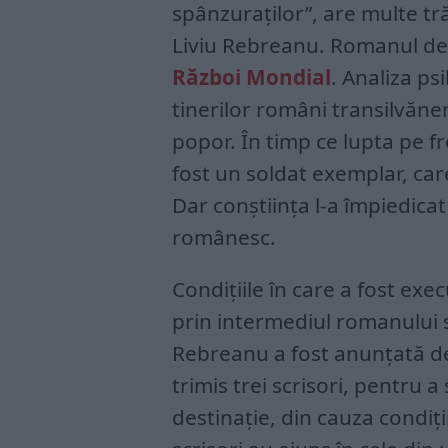
spânzuraților”, are multe tr
Liviu Rebreanu. Romanul de
Război Mondial
. Analiza ps
tinerilor români transilvănen
popor. În timp ce lupta pe fro
fost un soldat exemplar, care
Dar conștiința l-a împiedicat
românesc.
Condițiile în care a fost ex
prin intermediul romanului s
Rebreanu a fost anunțată de
trimis trei scrisori, pentru 
destinație, din cauza condiții