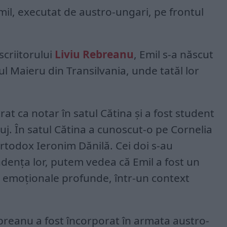
il, executat de austro-ungari, pe frontul
 scriitorului
Liviu Rebreanu
, Emil s-a născut
ul Maieru din Transilvania, unde tatăl lor
at ca notar în satul Cătina și a fost student
luj. În satul Cătina a cunoscut-o pe Cornelia
ortodox Ieronim Dănilă. Cei doi s-au
ndența lor, putem vedea că Emil a fost un
 emoționale profunde, într-un context
breanu a fost încorporat în armata austro-