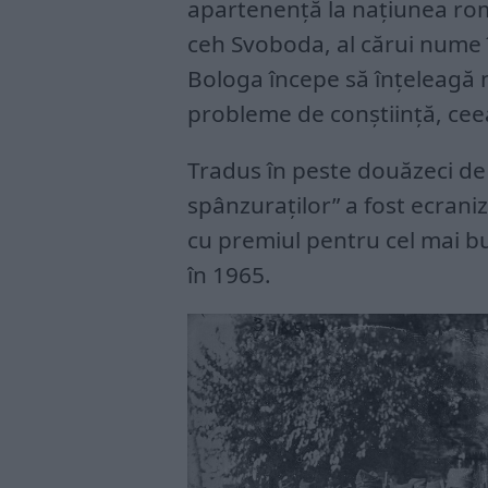
apartenență la națiunea rom
ceh Svoboda, al cărui nume 
Bologa începe să înțeleagă n
probleme de conștiință, ceea 
Tradus în peste douăzeci de
spânzuraților” a fost ecraniza
cu premiul pentru cel mai bu
în 1965.