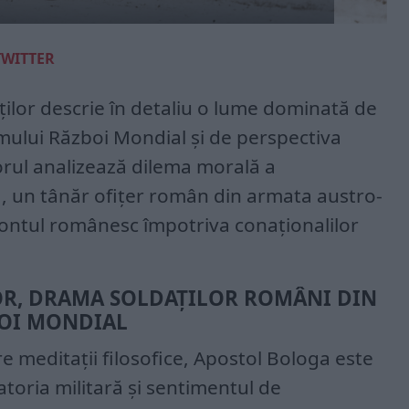
TWITTER
lor descrie în detaliu o lume dominată de
ului Război Mondial și de perspectiva
orul analizează dilema morală a
, un tânăr ofițer român din armata austro-
rontul românesc împotriva conaționalilor
R, DRAMA SOLDAȚILOR ROMÂNI DIN
BOI MONDIAL
re meditații filosofice, Apostol Bologa este
datoria militară și sentimentul de