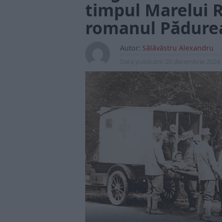
timpul Marelui R
romanul Pădurea
Autor:
Sălăvăstru Alexandru
Data publicarii:
20 decembrie 2024