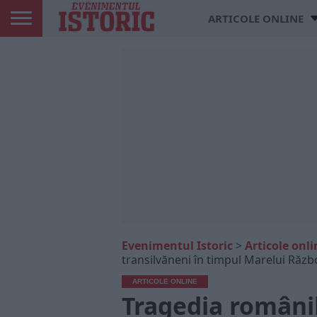
ARTICOLE ONLINE
Evenimentul Istoric
>
Articole onli
transilvăneni în timpul Marelui Răzb
ARTICOLE ONLINE
Tragedia românil