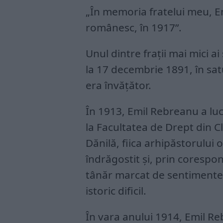
„În memoria fratelui meu, Em
românesc, în 1917”.
Unul dintre frații mai mici ai
la 17 decembrie 1891, în sat
era învățător.
În 1913, Emil Rebreanu a lucr
la Facultatea de Drept din C
Dănilă, fiica arhipăstorului 
îndrăgostit și, prin corespo
tânăr marcat de sentimente
istoric dificil.
În vara anului 1914, Emil Re