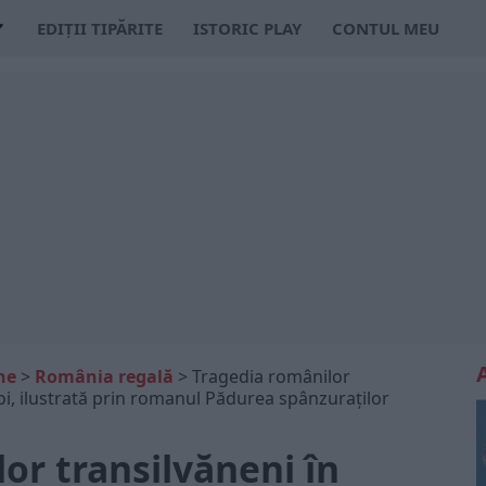
EDIȚII TIPĂRITE
ISTORIC PLAY
CONTUL MEU
ne
>
România regală
>
Tragedia românilor
oi, ilustrată prin romanul Pădurea spânzuraților
or transilvăneni în