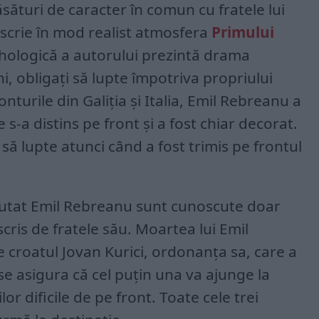
ăsături de caracter în comun cu fratele lui
scrie în mod realist atmosfera
Primului
ihologică a autorului prezintă drama
i, obligați să lupte împotriva propriului
nturile din Galiția și Italia, Emil Rebreanu a
 s-a distins pe front și a fost chiar decorat.
 să lupte atunci când a fost trimis pe frontul
ecutat Emil Rebreanu sunt cunoscute doar
cris de fratele său. Moartea lui Emil
 croatul Jovan Kurici, ordonanța sa, care a
a se asigura că cel puțin una va ajunge la
lor dificile de pe front. Toate cele trei