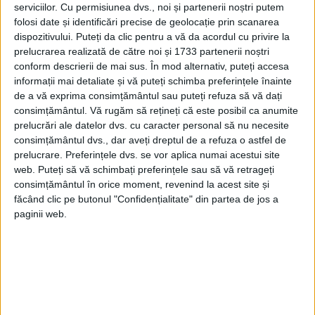
serviciilor.
Cu permisiunea dvs., noi și partenerii noștri putem
folosi date și identificări precise de geolocație prin scanarea
dispozitivului. Puteți da clic pentru a vă da acordul cu privire la
prelucrarea realizată de către noi și 1733 partenerii noștri
conform descrierii de mai sus. În mod alternativ, puteți accesa
informații mai detaliate și vă puteți schimba preferințele înainte
de a vă exprima consimțământul sau puteți refuza să vă dați
consimțământul.
Vă rugăm să rețineți că este posibil ca anumite
prelucrări ale datelor dvs. cu caracter personal să nu necesite
consimțământul dvs., dar aveți dreptul de a refuza o astfel de
ARTICOLE ONLINE
Cum a schimbat Primul Război Mondial literatura?
prelucrare. Preferințele dvs. se vor aplica numai acestui site
Primul Război Mondial a schimbat lumea timp de decenii, iar
web. Puteți să vă schimbați preferințele sau să vă retrageți
scriitorii și poeții au reflectat această...
consimțământul în orice moment, revenind la acest site și
făcând clic pe butonul "Confidențialitate" din partea de jos a
paginii web.