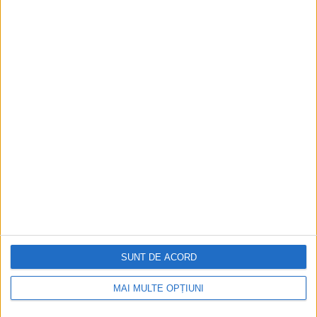
IANUARIE 2022
Ofițerul-cartofor Liviu Rebreanu, un scriitor plămădit din
tragediile Primului Război Mondial
Șef de promoție al Școlii Militare de la Budapesta – bun la
gimnastică, la călărie și...
SUNT DE ACORD
Cea mai mare revistă de istorie din Europa!
.
MAI MULTE OPȚIUNI
Media KIT