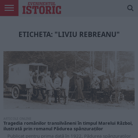
ARTICOLE
ONLINE
EDIȚII
ISTORIC
CONTUL
TIPĂRITE
PLAY
MEU
ETICHETA: "LIVIU REBREANU"
ARTICOLE ONLINE
Tragedia românilor transilvăneni în timpul Marelui Război,
ilustrată prin romanul Pădurea spânzuraților
Publicat pentru prima dată în 1922, Pădurea spânzuraților