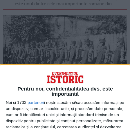
este unul dintre cele mai importante romane din...
ARTICOLE ONLINE
Pentru noi, confidențialitatea dvs. este
Pădurea spânzuraților, romanul care ilustrează tragedia
importantă
românilor transilvăneni în timpul Marelui Război
Publicat pentru prima dată în 1922, Pădurea spânzuraților
Noi și 1733
parteneri
i noștri stocăm și/sau accesăm informații pe
este unul dintre cele mai importante romane din...
un dispozitiv, cum ar fi cookie-urile, și procesăm date personale,
cum ar fi identificatori unici și informații standard trimise de un
dispozitiv pentru publicitate și conținut personalizate, măsurarea
reclamelor și a conținutului, cercetarea audienței și dezvoltarea