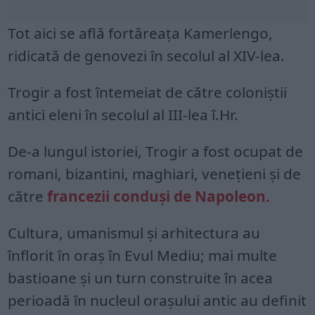
Tot aici se află fortăreaţa Kamerlengo,
ridicată de genovezi în secolul al XIV-lea.
Trogir a fost întemeiat de către coloniştii
antici eleni în secolul al III-lea î.Hr.
De-a lungul istoriei, Trogir a fost ocupat de
romani, bizantini, maghiari, veneţieni şi de
către
francezii conduşi de Napoleon.
Cultura, umanismul şi arhitectura au
înflorit în oraş în Evul Mediu; mai multe
bastioane şi un turn construite în acea
perioadă în nucleul oraşului antic au definit