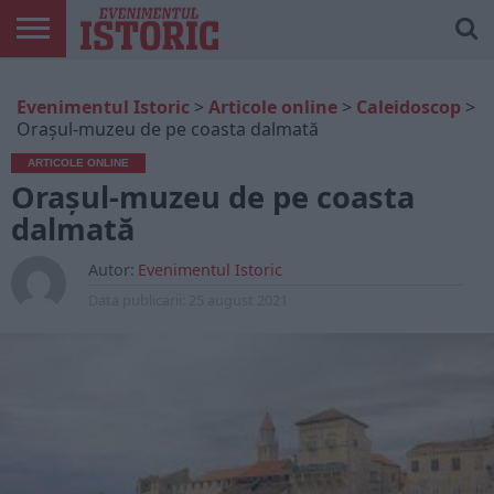
ARTICOLE
ONLINE
EDIȚII
ISTORIC
CONTUL
Evenimentul Istoric
>
Articole online
>
Caleidoscop
>
TIPĂRITE
PLAY
MEU
Oraşul-muzeu de pe coasta dalmată
ARTICOLE ONLINE
Oraşul-muzeu de pe coasta
dalmată
Autor:
Evenimentul Istoric
Data publicarii:
25 august 2021