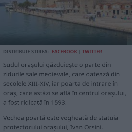
DISTRIBUIE ȘTIREA:
FACEBOOK
|
TWITTER
Sudul oraşului găzduieşte o parte din
zidurile sale medievale, care datează din
secolele XIII-XIV, iar poarta de intrare în
oraş, care astăzi se află în centrul oraşului,
a fost ridicată în 1593.
Vechea poartă este vegheată de statuia
protectorului oraşului, Ivan Orsini.