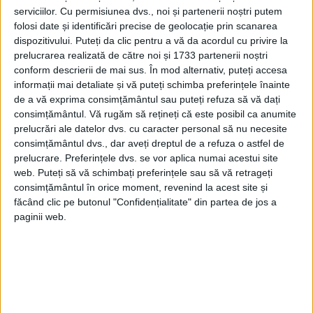
serviciilor.
Cu permisiunea dvs., noi și partenerii noștri putem
folosi date și identificări precise de geolocație prin scanarea
dispozitivului. Puteți da clic pentru a vă da acordul cu privire la
prelucrarea realizată de către noi și 1733 partenerii noștri
conform descrierii de mai sus. În mod alternativ, puteți accesa
informații mai detaliate și vă puteți schimba preferințele înainte
de a vă exprima consimțământul sau puteți refuza să vă dați
consimțământul.
Vă rugăm să rețineți că este posibil ca anumite
prelucrări ale datelor dvs. cu caracter personal să nu necesite
consimțământul dvs., dar aveți dreptul de a refuza o astfel de
Frumoasele sale biserici romanice sunt
prelucrare. Preferințele dvs. se vor aplica numai acestui site
completate de remarcabile clădiri
web. Puteți să vă schimbați preferințele sau să vă retrageți
consimțământul în orice moment, revenind la acest site și
renascentiste şi baroce din perioada
făcând clic pe butonul "Confidențialitate" din partea de jos a
veneţiană.
paginii web.