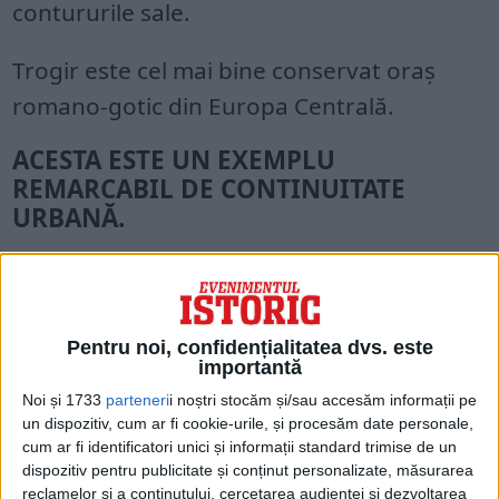
contururile sale.
Trogir este cel mai bine conservat oraş
romano-gotic din Europa Centrală.
ACESTA ESTE UN EXEMPLU
REMARCABIL DE CONTINUITATE
URBANĂ.
Planul stradal ortogonal al acestei aşezări
insulare datează din perioada elenistică şi
a fost înfrumuseţat de conducătorii
Pentru noi, confidențialitatea dvs. este
succesivi ai oraşului cu numeroase clădiri şi
importantă
fortificaţii publice şi private.
Noi și 1733
parteneri
i noștri stocăm și/sau accesăm informații pe
un dispozitiv, cum ar fi cookie-urile, și procesăm date personale,
cum ar fi identificatori unici și informații standard trimise de un
dispozitiv pentru publicitate și conținut personalizate, măsurarea
reclamelor și a conținutului, cercetarea audienței și dezvoltarea