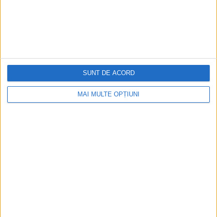
Istoria dezvoltării cazinourilor în
România: de la saloane sociale, la era
digitală
Figuri istorice celebre în sloturile online:
De la Cleopatra până la Iulius Cezar și
SUNT DE ACORD
Napoleon Bonaparte
MAI MULTE OPȚIUNI
Aprilie 2026