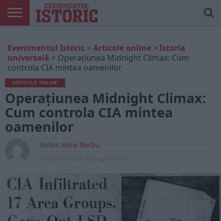
ARTICOLE
ONLINE
EDIȚII
ISTORIC
CONTUL
Evenimentul Istoric
>
Articole online
>
Istoria
TIPĂRITE
PLAY
MEU
universală
>
Operațiunea Midnight Climax: Cum
controla CIA mintea oamenilor
ARTICOLE ONLINE
Operațiunea Midnight Climax:
Cum controla CIA mintea
oamenilor
Autor:
Alice Barbu
Data publicarii:
22 august 2021