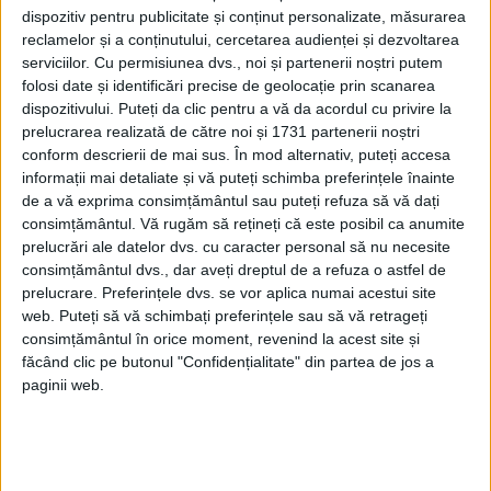
dispozitiv pentru publicitate și conținut personalizate, măsurarea
reclamelor și a conținutului, cercetarea audienței și dezvoltarea
serviciilor.
Cu permisiunea dvs., noi și partenerii noștri putem
folosi date și identificări precise de geolocație prin scanarea
dispozitivului. Puteți da clic pentru a vă da acordul cu privire la
prelucrarea realizată de către noi și 1731 partenerii noștri
conform descrierii de mai sus. În mod alternativ, puteți accesa
VÂNĂTORUL DE SECRETE
informații mai detaliate și vă puteți schimba preferințele înainte
de a vă exprima consimțământul sau puteți refuza să vă dați
Sub pseudonimul Morgan Hall White, a
consimțământul.
Vă rugăm să rețineți că este posibil ca anumite
prelucrări ale datelor dvs. cu caracter personal să nu necesite
locuit o vreme la New York, unde a acționat
consimțământul dvs., dar aveți dreptul de a refuza o astfel de
conform pregătirii sale. De fiecare dată
prelucrare. Preferințele dvs. se vor aplica numai acestui site
web. Puteți să vă schimbați preferințele sau să vă retrageți
când avea nevoie de informații de la
consimțământul în orice moment, revenind la acest site și
făcând clic pe butonul "Confidențialitate" din partea de jos a
oameni, îi droga și îi trecea printr-un
paginii web.
interogatoriu.
White s-a folosit inclusiv de prostituate