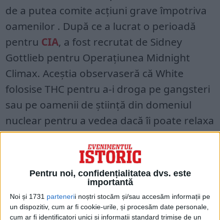
de a putea comite acțiuni grave împotriva
oamenilor . După ce a lucrat o perioadă
pentru
CIA
, a fost recrutat de Sidney
Gottlieb pentru Operațiunea Midnight
Climax. Aceștia observaseră că White
folosise THC pentru a-i droga pe gangsteri
sau pe oamenii de știință din domeniul
nuclear pentru a vedea dacă îi poate relaxa
suficient pentru a putea dezvălui secretele
lor.
Pentru noi, confidențialitatea dvs. este
importantă
Noi și 1731
parteneri
i noștri stocăm și/sau accesăm informații pe
un dispozitiv, cum ar fi cookie-urile, și procesăm date personale,
cum ar fi identificatori unici și informații standard trimise de un