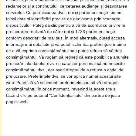
reclamelor și a conținutului, cercetarea audienței și dezvoltarea
serviciilor.
Cu permisiunea dvs., noi și partenerii noștri putem
folosi date și identificări precise de geolocație prin scanarea
dispozitivului. Puteți da clic pentru a vă da acordul cu privire la
Cum liceul nu avea clădire proprie, după
prelucrarea realizată de către noi și 1733 partenerii noștri
multe stăruințe eforia prevede suma de
conform descrierii de mai sus. În mod alternativ, puteți accesa
informații mai detaliate și vă puteți schimba preferințele înainte
30.000 lei . Încep lucrările, dar după trei ani
de a vă exprima consimțământul sau puteți refuza să vă dați
Craiova e zguduită de un cutremur
consimțământul.
Vă rugăm să rețineți că este posibil ca anumite
prelucrări ale datelor dvs. cu caracter personal să nu necesite
puternic care aduce pagube pagube
consimțământul dvs., dar aveți dreptul de a refuza o astfel de
importante construcției. Clădirea va fi
prelucrare. Preferințele dvs. se vor aplica numai acestui site
web. Puteți să vă schimbați preferințele sau să vă retrageți
finalizată în 1848.
consimțământul în orice moment, revenind la acest site și
făcând clic pe butonul "Confidențialitate" din partea de jos a
ÎN AFARA CURȚII BISERICII
paginii web.
Cu începutul anului școlar 1842-1843,
Școala Centrală din Craiova se mută în
localul său propriu, care a fost prima