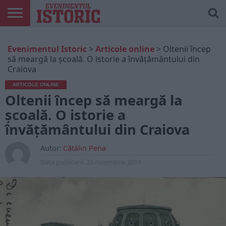
ARTICOLE
ONLINE
EDIȚII
ISTORIC
CONTUL
Evenimentul Istoric
>
Articole online
>
Oltenii încep
TIPĂRITE
PLAY
MEU
să meargă la școală. O istorie a învățământului din
Craiova
ARTICOLE ONLINE
Oltenii încep să meargă la
școală. O istorie a
învățământului din Craiova
Autor:
Cătălin Pena
Data publicarii:
23 noiembrie 2019