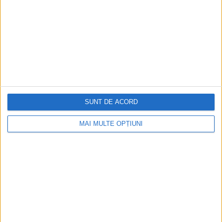
la sloturile online
Istoria dezvoltării cazinourilor în
România: de la saloane sociale, la era
digitală
Figuri istorice celebre în sloturile online:
SUNT DE ACORD
De la Cleopatra până la Iulius Cezar și
Napoleon Bonaparte
MAI MULTE OPȚIUNI
Aprilie 2026