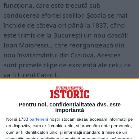
funcționa, care este trecută sub
conducerea eforiei școlilor. Școala se mai
închide de câteva ori până la 1837, când
este trimis de la București un nou dascăl:
Ioan Maiorescu, care reorganizează din
nou învățământul din Craiova. Acestea
sunt primele clipe de existență ale celui ce
va fi Liceul Carol I.
Pentru noi, confidențialitatea dvs. este
importantă
Noi și 1733
parteneri
i noștri stocăm și/sau accesăm informații pe
un dispozitiv, cum ar fi cookie-urile, și procesăm date personale,
cum ar fi identificatori unici și informații standard trimise de un
dispozitiv pentru publicitate și conținut personalizate, măsurarea