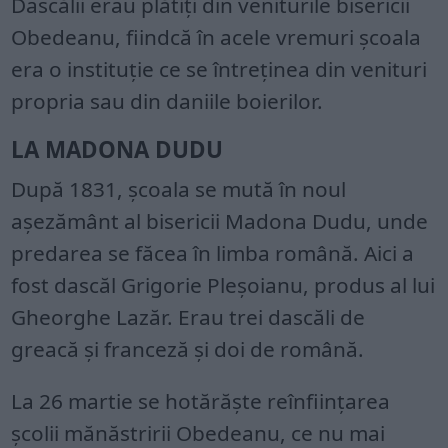
Dascălii erau plătiți din veniturile bisericii
Obedeanu, fiindcă în acele vremuri școala
era o instituție ce se întreținea din venituri
propria sau din daniile boierilor.
LA MADONA DUDU
După 1831, școala se mută în noul
așezământ al bisericii Madona Dudu, unde
predarea se făcea în limba română. Aici a
fost dascăl Grigorie Pleșoianu, produs al lui
Gheorghe Lazăr. Erau trei dascăli de
greacă și franceză și doi de română.
La 26 martie se hotărăște reînființarea
școlii mănăstririi Obedeanu, ce nu mai