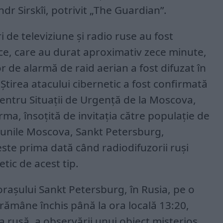
dr Sirskîi, potrivit „The Guardian”.
 de televiziune și radio ruse au fost
ice, care au durat aproximativ zece minute,
r de alarmă de raid aerian a fost difuzat în
tirea atacului cibernetic a fost confirmată
entru Situații de Urgență de la Moscova,
rma, însoțită de invitația către populație de
giunile Moscova, Sankt Petersburg,
ste prima dată când radiodifuzorii ruși
etic de acest tip.
rașului Sankt Petersburg, în Rusia, pe o
 rămâne închis până la ora locală 13:20,
a rusă, a observării unui obiect misterios