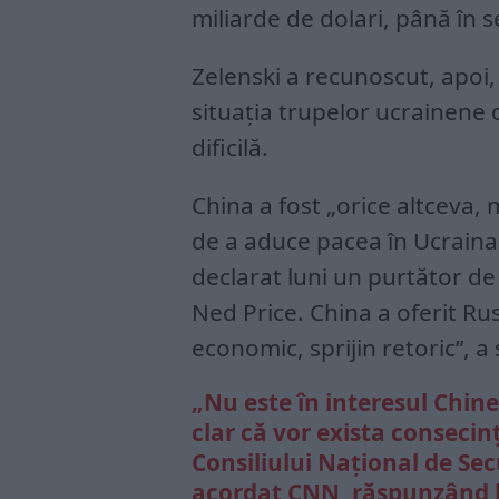
miliarde de dolari, până în 
Zelenski a recunoscut, apoi,
situația trupelor ucrainene d
dificilă.
China a fost „orice altceva, 
de a aduce pacea în Ucraina ș
declarat luni un purtător d
Ned Price. China a oferit Rusie
economic, sprijin retoric”, a
„Nu este în interesul Chine
clar că vor exista consecin
Consiliului Național de Sec
acordat CNN, răspunzând la