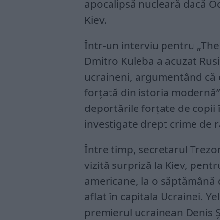
apocalipsă nucleară dacă Oc
Kiev.
Într-un interviu pentru „Th
Dmitro Kuleba a acuzat Rusia
ucraineni, argumentând că 
forțată din istoria modernă”.
deportările forțate de copii 
investigate drept crime de r
Între timp, secretarul Trezore
vizită surpriză la Kiev, pentr
americane, la o săptămână d
aflat în capitala Ucrainei. Ye
premierul ucrainean Denis Ș