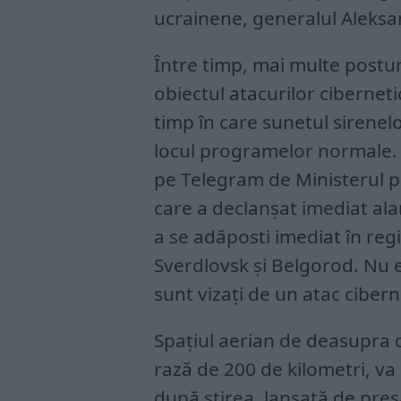
ucrainene, generalul Aleksan
Între timp, mai multe posturi
obiectul atacurilor cibernet
timp în care sunetul sirenelo
locul programelor normale. Ş
pe Telegram de Ministerul p
care a declanșat imediat ala
a se adăposti imediat în re
Sverdlovsk și Belgorod. Nu e
sunt vizați de un atac cibern
Spațiul aerian de deasupra o
rază de 200 de kilometri, va
după știrea, lansată de pres