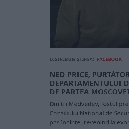
DISTRIBUIE ȘTIREA:
FACEBOOK
|
NED PRICE, PURTĂTO
DEPARTAMENTULUI DE
DE PARTEA MOSCOVEI
Dmitri Medvedev, fostul preș
Consiliului Național de Secur
pas înainte, revenind la evo