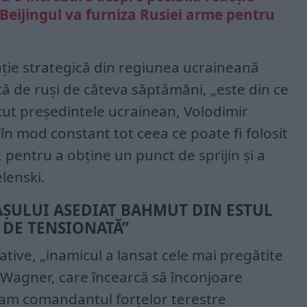
 Beijingul va furniza Rusiei arme pentru
ație strategică din regiunea ucraineană
ă de ruși de câteva săptămâni, „este din ce
oscut președintele ucrainean, Volodimir
 în mod constant tot ceea ce poate fi folosit
, pentru a obține un punct de sprijin și a
lenski.
AȘULUI ASEDIAT BAHMUT DIN ESTUL
 DE TENSIONATĂ”
ative, „inamicul a lansat cele mai pregătite
i Wagner, care încearcă să înconjoare
ram comandantul forțelor terestre