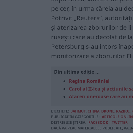
pe cer, în urma căreia au de
Potrivit „Reuters”, autorităț
și aterizarea zborurilor de li
rusești care au decolat de l
Petersburg s-au întors înapoi
monitorizare a zborurilor Fl
Din ultima ediție ...
Regina României
Carol al II-lea și acțiunil
Afaceri oneroase care au 
ETICHETE:
BAHMUT
,
CHINA
,
DRONE
,
RAZBOI
,
PUBLICAT IN CATEGORIILE:
ARTICOLE ONLIN
DISTRIBUIE ȘTIREA:
FACEBOOK
|
TWITTER
DACĂ VA PLAC MATERIALELE PUBLICATE, VA I