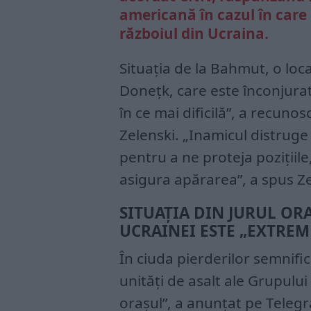
americană în cazul în care
războiul din Ucraina.
Situația de la Bahmut, o loc
Donețk, care este înconjurat
în ce mai dificilă”, a recun
Zelenski. „Inamicul distruge
pentru a ne proteja pozițiile
asigura apărarea”, a spus Ze
SITUAȚIA DIN JURUL OR
UCRAINEI ESTE „EXTREM
În ciuda pierderilor semnific
unități de asalt ale Grupulu
orașul”, a anunțat pe Teleg