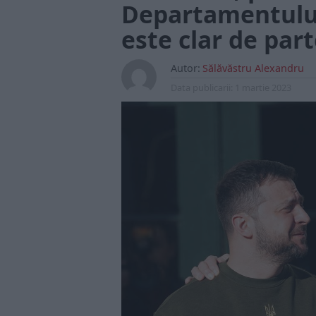
Departamentului
este clar de par
Autor:
Sălăvăstru Alexandru
Data publicarii:
1 martie 2023