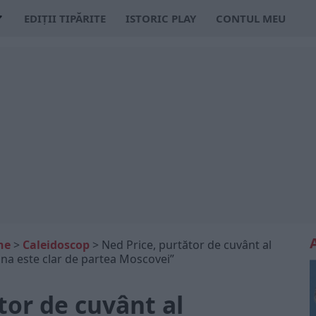
EDIȚII TIPĂRITE
ISTORIC PLAY
CONTUL MEU
ne
>
Caleidoscop
>
Ned Price, purtător de cuvânt al
ina este clar de partea Moscovei”
tor de cuvânt al