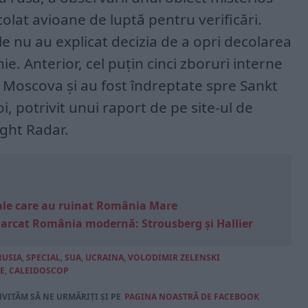
colat avioane de luptă pentru verificări.
ile nu au explicat decizia de a opri decolarea
nie. Anterior, cel puțin cinci zboruri interne
a Moscova și au fost îndreptate spre Sankt
, potrivit unui raport de pe site-ul de
ight Radar.
e sale care au ruinat România Mare
marcat România modernă: Strousberg și Hallier
RUSIA
,
SPECIAL
,
SUA
,
UCRAINA
,
VOLODIMIR ZELENSKI
E
,
CALEIDOSCOP
NVITĂM SĂ NE URMĂRIȚI ȘI PE
PAGINA NOASTRĂ DE FACEBOOK