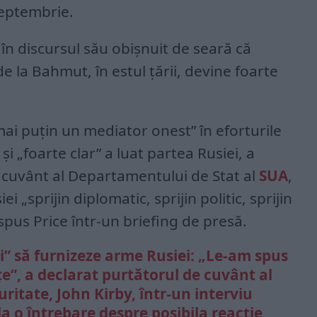
septembrie.
 în discursul său obișnuit de seară că
e la Bahmut, în estul țării, devine foarte
mai puțin un mediator onest” în eforturile
i „foarte clar” a luat partea Rusiei, a
e cuvânt al Departamentului de Stat al
SUA
,
i „sprijin diplomatic, sprijin politic, sprijin
 spus Price într-un briefing de presă.
i” să furnizeze arme Rusiei: „Le-am spus
țe”, a declarat purtătorul de cuvânt al
uritate, John Kirby, într-un interviu
 o întrebare despre posibila reacție