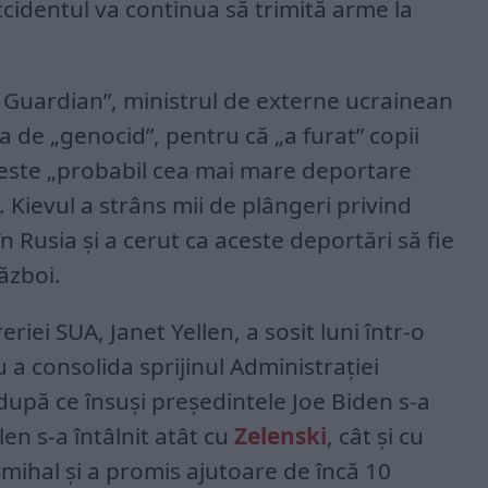
cidentul va continua să trimită arme la
e Guardian”, ministrul de externe ucrainean
 de „genocid”, pentru că „a furat” copii
este „probabil cea mai mare deportare
 Kievul a strâns mii de plângeri privind
în Rusia și a cerut ca aceste deportări să fie
ăzboi.
riei SUA, Janet Yellen, a sosit luni într-o
u a consolida sprijinul Administrației
upă ce însuși președintele Joe Biden s-a
llen s-a întâlnit atât cu
Zelenski
, cât și cu
mihal și a promis ajutoare de încă 10