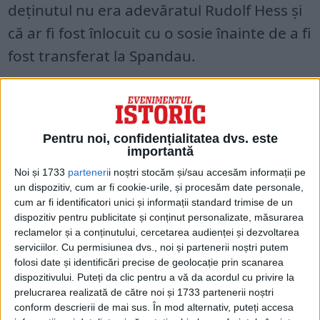
deţinutul nu era adevăratul Rudolf Hess şi
că ar fi fost înlocuit cu o sosie înainte de a fi
fost transferat la Spandau.
Este una dintre teoriile conspiraţioniste
cele mai vehiculate legate de Al Doilea
Război Mondial. Chiar şi preşedintele
Pentru noi, confidențialitatea dvs. este
importantă
american Franklin Delano Roosevelt
Noi și 1733
parteneri
i noștri stocăm și/sau accesăm informații pe
subscria la această idee. Ea a fost susţinută
un dispozitiv, cum ar fi cookie-urile, și procesăm date personale,
cum ar fi identificatori unici și informații standard trimise de un
mai ales de medicul britanic de la Spandau,
dispozitiv pentru publicitate și conținut personalizate, măsurarea
W. Hugh Thomas, care afirma că
reclamelor și a conținutului, cercetarea audienței și dezvoltarea
serviciilor.
Cu permisiunea dvs., noi și partenerii noștri putem
prizonierul prezenta diferenţe fizice faţă
folosi date și identificări precise de geolocație prin scanarea
de Hess, că refuza să-şi vadă familia şi
dispozitivului. Puteți da clic pentru a vă da acordul cu privire la
prelucrarea realizată de către noi și 1733 partenerii noștri
părea să sufere de amnezie.
conform descrierii de mai sus. În mod alternativ, puteți accesa