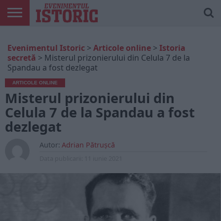
ARTICOLE
ONLINE
EDIȚII
ISTORIC
CONTUL
Evenimentul Istoric
>
Articole online
>
Istoria
TIPĂRITE
PLAY
MEU
secretă
>
Misterul prizonierului din Celula 7 de la
Spandau a fost dezlegat
ARTICOLE ONLINE
Misterul prizonierului din
Celula 7 de la Spandau a fost
dezlegat
Autor:
Adrian Pătrușcă
Data publicarii:
11 iunie 2021