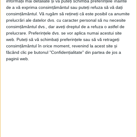
informații mai detaliate și vă puteți schimba preferințele înainte
de a vă exprima consimțământul sau puteți refuza să vă dați
consimțământul.
Vă rugăm să rețineți că este posibil ca anumite
prelucrări ale datelor dvs. cu caracter personal să nu necesite
consimțământul dvs., dar aveți dreptul de a refuza o astfel de
prelucrare. Preferințele dvs. se vor aplica numai acestui site
web. Puteți să vă schimbați preferințele sau să vă retrageți
consimțământul în orice moment, revenind la acest site și
făcând clic pe butonul "Confidențialitate" din partea de jos a
paginii web.
În ciuda celor patru anchete ordonate de
guvernul britanic pe această temă, teoria
complotului se încăpăţâna să nu moară.
Însă, la începutul lui 2019, un grup de
experţi austrieci în biologie moleculară de